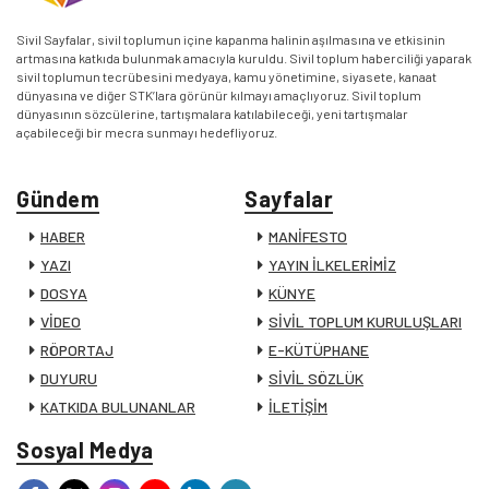
Sivil Sayfalar, sivil toplumun içine kapanma halinin aşılmasına ve etkisinin
artmasına katkıda bulunmak amacıyla kuruldu. Sivil toplum haberciliği yaparak
sivil toplumun tecrübesini medyaya, kamu yönetimine, siyasete, kanaat
dünyasına ve diğer STK’lara görünür kılmayı amaçlıyoruz. Sivil toplum
dünyasının sözcülerine, tartışmalara katılabileceği, yeni tartışmalar
açabileceği bir mecra sunmayı hedefliyoruz.
Gündem
Sayfalar
HABER
MANİFESTO
YAZI
YAYIN İLKELERİMİZ
DOSYA
KÜNYE
VİDEO
SİVİL TOPLUM KURULUŞLARI
RÖPORTAJ
E-KÜTÜPHANE
DUYURU
SİVİL SÖZLÜK
KATKIDA BULUNANLAR
İLETİŞİM
Sosyal Medya