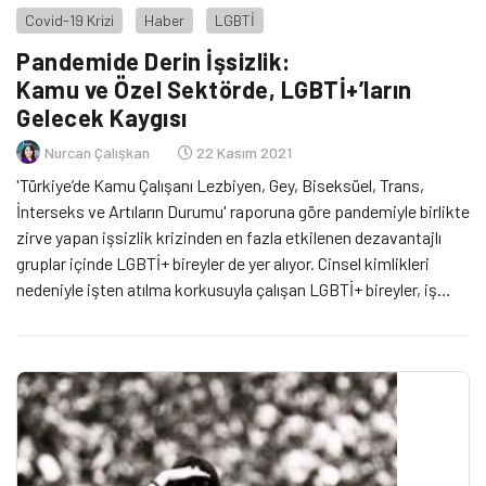
Covid-19 Krizi
Haber
LGBTİ
Pandemide Derin İşsizlik:
Kamu ve Özel Sektörde, LGBTİ+’ların
Gelecek Kaygısı
Nurcan Çalışkan
22 Kasım 2021
'Türkiye’de Kamu Çalışanı Lezbiyen, Gey, Biseksüel, Trans,
İnterseks ve Artıların Durumu' raporuna göre pandemiyle birlikte
zirve yapan işsizlik krizinden en fazla etkilenen dezavantajlı
gruplar içinde LGBTİ+ bireyler de yer alıyor. Cinsel kimlikleri
nedeniyle işten atılma korkusuyla çalışan LGBTİ+ bireyler, iş
yerlerinde ayrımcılığa ve nefret söylemine maruz kaldıkları için
geleceklerinden endişe ediyor.