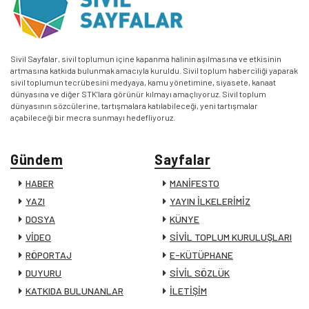
Sivil Sayfalar, sivil toplumun içine kapanma halinin aşılmasına ve etkisinin
artmasına katkıda bulunmak amacıyla kuruldu. Sivil toplum haberciliği yaparak
sivil toplumun tecrübesini medyaya, kamu yönetimine, siyasete, kanaat
dünyasına ve diğer STK’lara görünür kılmayı amaçlıyoruz. Sivil toplum
dünyasının sözcülerine, tartışmalara katılabileceği, yeni tartışmalar
açabileceği bir mecra sunmayı hedefliyoruz.
Gündem
Sayfalar
HABER
MANİFESTO
YAZI
YAYIN İLKELERİMİZ
DOSYA
KÜNYE
VİDEO
SİVİL TOPLUM KURULUŞLARI
RÖPORTAJ
E-KÜTÜPHANE
DUYURU
SİVİL SÖZLÜK
KATKIDA BULUNANLAR
İLETİŞİM