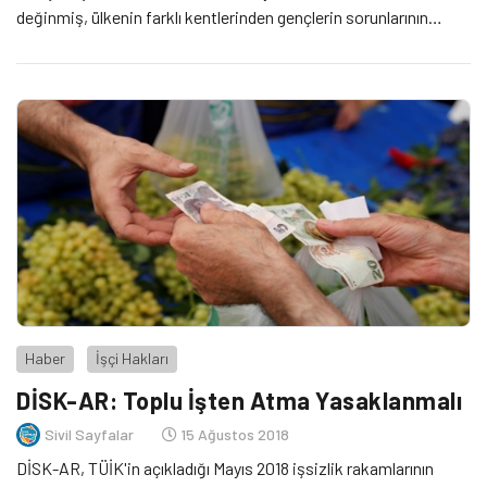
değinmiş, ülkenin farklı kentlerinden gençlerin sorunlarının
başında işsizliğin geldiğine yer vermiştik. Bugün 19 Mayıs 2019,
Atatürk’ü Anma, Gençlik ve Spor Bayramı’nı 100. kez kutluyoruz.
Peki, gençliğin 100. kez bayram kutladığı Türkiye’de, gençlerin
beklentileri ve bu bağlamda atılması gereken adımlar neler?
Haber
İşçi Hakları
DİSK-AR: Toplu İşten Atma Yasaklanmalı
Sivil Sayfalar
15 Ağustos 2018
DİSK-AR, TÜİK'in açıkladığı Mayıs 2018 işsizlik rakamlarının