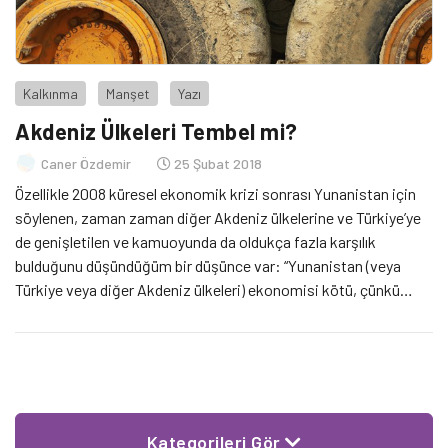
Kalkınma
Manşet
Yazı
Akdeniz Ülkeleri Tembel mi?
Caner Özdemir
25 Şubat 2018
Özellikle 2008 küresel ekonomik krizi sonrası Yunanistan için
söylenen, zaman zaman diğer Akdeniz ülkelerine ve Türkiye’ye
de genişletilen ve kamuoyunda da oldukça fazla karşılık
bulduğunu düşündüğüm bir düşünce var: “Yunanistan (veya
Türkiye veya diğer Akdeniz ülkeleri) ekonomisi kötü, çünkü
insanlar tembel”. Veya: “AB içinde Almanya, Hollanda,
Danimarka gibi Kuzey Avrupa ülkeleri çalışıyor. Yunanistan gibi
ülkelerdekiler yan gelip yatıyor. Sonra da krizin faturasını yine
Almanlar, Hollandalılar ödüyor.” Zaman zaman bu tespite kanıt
olarak da Akdeniz ülkelerindeki yüksek işsizlik oranları
gösteriliyor. Bu yazıda bu fikrin ampirik bir kanıtının olmadığını
Kategorileri Gör