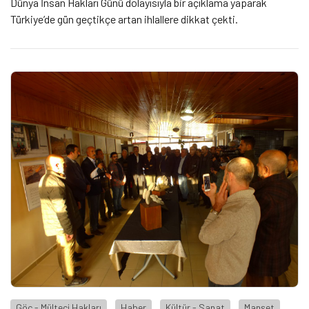
Dünya İnsan Hakları Günü dolayısıyla bir açıklama yaparak
Türkiye’de gün geçtikçe artan ihlallere dikkat çekti.
Göç - Mülteci Hakları
Haber
Kültür - Sanat
Manşet