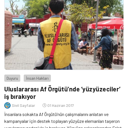
Duyuru
İnsan Hakları
Uluslararası Af Örgütü’nde ‘yüzyüzeciler’
iş bırakıyor
Sivil Sayfalar
01 Haziran 2017
İnsanlara sokakta Af Örgütü’nün çalışmalarını anlatan ve
kampanyalar için destek toplayan yüzyüze elemanları taşeron
uygulaması nedeniyle iş bırakıyor. Yüzyüze çalışanlarından Felat