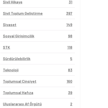
Sivil Hikaye
31
Sivil Toplum Geliştirme
397
Siyaset
149
Sosyal Girişimcilik
98
STK
118
Sürdürülebilirlik
5
Teknoloji
83
Toplumsal Cinsiyet
160
Toplumsal Hafıza
39
Uluslararası Af Örgütü
2