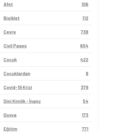
Afet
106
Bisiklet
112
Çevre
738
Civil Pages
604
Çocuk
422
Çocuklardan
8
Covid-19 Krizi
379
Dini Kimlik - İnanç
54
Dosya
173
Eğitim
771