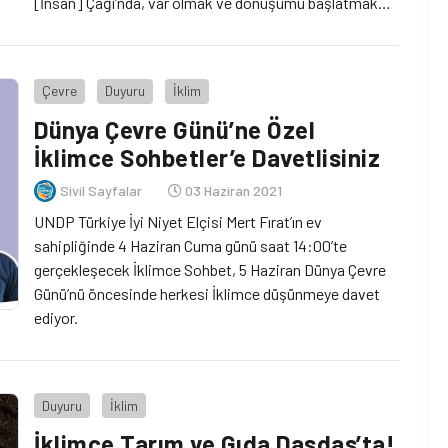
[İnsan] Çağı’nda, var olmak ve dönüşümü başlatmak
için, doğayı hayatın merkezine almak ve zamanı iklim
bakış açısıyla yeniden kavramak gerekiyor.
Çevre
Duyuru
İklim
Dünya Çevre Günü’ne Özel
İklimce Sohbetler’e Davetlisiniz
Sivil Sayfalar
03 Haziran 2021
UNDP Türkiye İyi Niyet Elçisi Mert Fırat’ın ev
sahipliğinde 4 Haziran Cuma günü saat 14:00’te
gerçekleşecek İklimce Sohbet, 5 Haziran Dünya Çevre
Günü’nü öncesinde herkesi İklimce düşünmeye davet
ediyor.
Duyuru
İklim
İklimce Tarım ve Gıda Dasdas’ta!