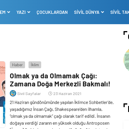
DEM
YAZI
ÇOCUKLARDAN
SİVİL DÜNYA
SİVİL TA
Haber
İklim
Olmak ya da Olmamak Çağı:
Zamana Doğa Merkezli Bakmalı!
Sivil Sayfalar
23 Haziran 2021
21 Haziran gündönümünde yapılan İklimce Sohbetler’de,
yaşadığımız İnsan Çağı, Shakespeare’den ilhamla,
“olmak ya da olmamak” çağı olarak tarif edildi. İnsanın
doğaya verdiği zararın en yüksek olduğu Antroposen