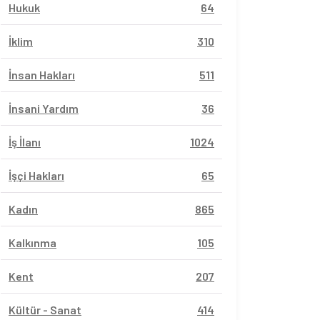
Hukuk
64
İklim
310
İnsan Hakları
511
İnsani Yardım
36
İş İlanı
1024
İşçi Hakları
65
Kadın
865
Kalkınma
105
Kent
207
Kültür - Sanat
414