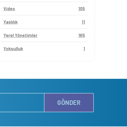
Video
105
Yaşlılık
11
Yerel Yönetimler
165
Yoksulluk
1
GÖNDER