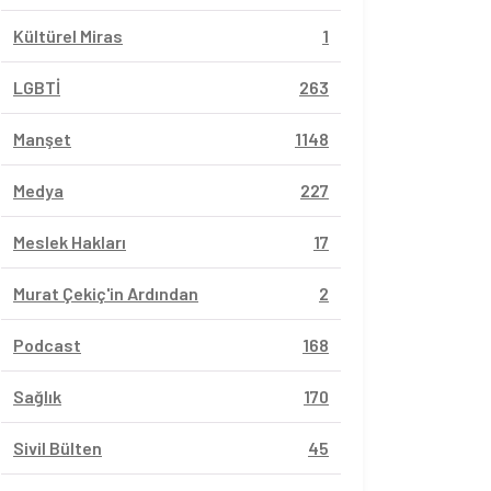
Kültürel Miras
1
LGBTİ
263
Manşet
1148
Medya
227
Meslek Hakları
17
Murat Çekiç'in Ardından
2
Podcast
168
Sağlık
170
Sivil Bülten
45