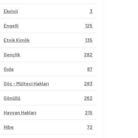
Ekoloji
3
Engelli
125
Etnik Kimlik
135
Gençlik
282
Gıda
87
Göç - Mülteci Hakları
283
Gönüllü
262
Hayvan Hakları
215
Hibe
72