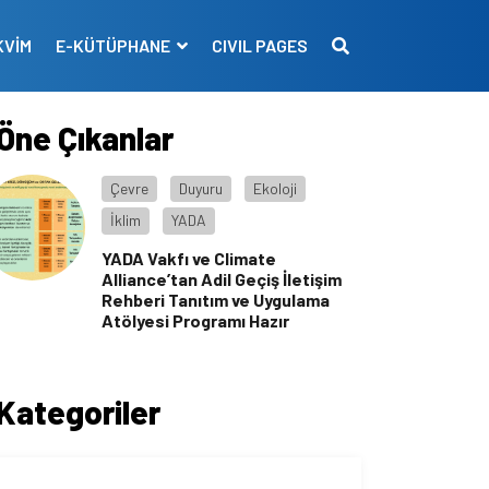
KVİM
E-KÜTÜPHANE
CIVIL PAGES
Öne Çıkanlar
Çevre
Duyuru
Ekoloji
İklim
YADA
YADA Vakfı ve Climate
Alliance’tan Adil Geçiş İletişim
Rehberi Tanıtım ve Uygulama
Atölyesi Programı Hazır
Kategoriler