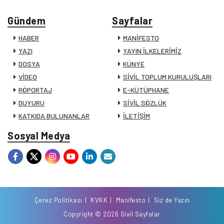
Gündem
Sayfalar
HABER
MANİFESTO
YAZI
YAYIN İLKELERİMİZ
DOSYA
KÜNYE
VİDEO
SİVİL TOPLUM KURULUŞLARI
RÖPORTAJ
E-KÜTÜPHANE
DUYURU
SİVİL SÖZLÜK
KATKIDA BULUNANLAR
İLETİŞİM
Sosyal Medya
Çerez Politikası
KVKK
Manifesto
Siz de Yazın
Copyright © 2026 Sivil Sayfalar