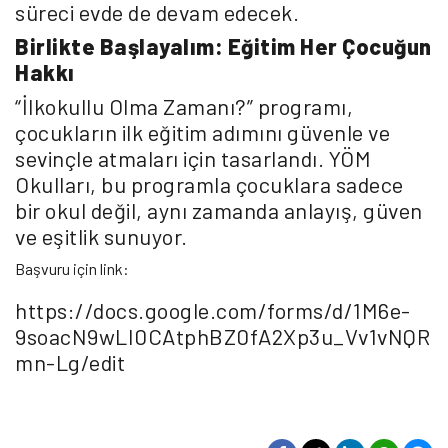
süreci evde de devam edecek.
Birlikte Başlayalım: Eğitim Her Çocuğun
Hakkı
“İlkokullu Olma Zamanı?” programı,
çocukların ilk eğitim adımını güvenle ve
sevinçle atmaları için tasarlandı. YÖM
Okulları, bu programla çocuklara sadece
bir okul değil, aynı zamanda anlayış, güven
ve eşitlik sunuyor.
Başvuru için link:
https://docs.google.com/forms/d/1M6e-
9soacN9wLI0CAtphBZ0fA2Xp3u_Vv1vNQR
mn-Lg/edit