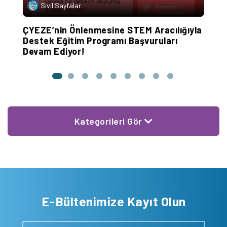
Sivil Sayfalar
ÇYEZE’nin Önlenmesine STEM Aracılığıyla
G
Destek Eğitim Programı Başvuruları
Y
Devam Ediyor!
H
Kategorileri Gör
E-Bültenimize Kayıt Olun