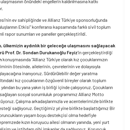
a ulaşmasının önündeki engellerin kaldırılmasına katkı
r.
tesi’nin ev sahipliğinde ve Allianz Türkiye sponsorluğunda
luşlarının Etkisi” konferansı kapsamında farklı sivil toplum
mli rapor sunumları ve paneller gerçekleştirildi.
ı, ülkemizin aydınlık bir geleceğe ulaşmasını sağlayacak
rü Prof. Dr. Sondan Durukanoğlu Feyiz
‘in gerçekleştirdiği
n
konuşmasında “Allianz Türkiye olarak kız çocuklarımızın
minin ötesinde, ailelerinin, çevrelerinin ve dolayısıyla
ğlayacağına inanıyoruz. Sürdürülebilir değer yaratma
tındaki kız çocuklarının özgüvenli bireyler olarak toplum
yılından bu yana yakın iş birliği içinde çalışıyoruz. Çocukların
kı sağlayan sosyal sorumluluk programımız Allianz Motto
yoruz. Çalışma arkadaşlarımızla ve acentelerimizle birlikte
eği sağlıyoruz. Geçtiğimiz yıl yine birlikte başlattığımız Bir
oruncukların yaşam boyu destekçisi olma hedefiyle
epremzede kızın koruyucu ailesi olmanın yanında, yeni yurt
elişim ve istihdam gibi imkanlar da sağlıyoruz. Koruncuk