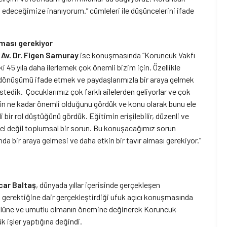
m edeceğimize inanıyorum.” cümleleri ile düşüncelerini ifade
olması gerekiyor
 Av. Dr. Figen Samuray
ise konuşmasında “Koruncuk Vakfı
ki 45 yıla daha ilerlemek çok önemli bizim için. Özellikle
e dönüşümü ifade etmek ve paydaşlarımızla bir araya gelmek
stedik. Çocuklarımız çok farklı ailelerden geliyorlar ve çok
imin ne kadar önemli olduğunu gördük ve konu olarak bunu ele
bir rol düştüğünü gördük. Eğitimin erişilebilir, düzenli ve
ysel değil toplumsal bir sorun. Bu konuşacağımız sorun
da bir araya gelmesi ve daha etkin bir tavır alması gerekiyor.”
Acar Baltaş
, dünyada yıllar içerisinde gerçekleşen
 gerektiğine dair gerçekleştirdiği ufuk açıcı konuşmasında
rolüne ve umutlu olmanın önemine değinerek Koruncuk
 işler yaptığına değindi.