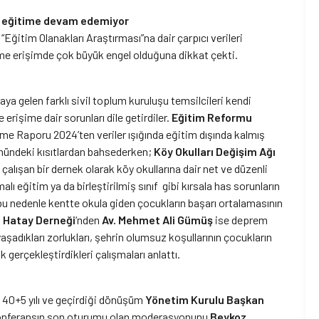
le eğitime devam edemiyor
“Eğitim Olanakları Araştırması”na dair çarpıcı verileri
ime erişimde çok büyük engel olduğuna dikkat çekti.
aya gelen farklı sivil toplum kuruluşu temsilcileri kendi
erişime dair sorunları dile getirdiler.
Eğitim Reformu
eme Raporu 2024’ten veriler ışığında eğitim dışında kalmış
 önündeki kısıtlardan bahsederken;
Köy Okulları Değişim Ağı
ı çalışan bir dernek olarak köy okullarına dair net ve düzenli
lı eğitim ya da birleştirilmiş sınıf gibi kırsala has sorunların
 bu nedenle kentte okula giden çocukların başarı ortalamasının
 Hatay Derneği
‘nden
Av. Mehmet Ali Gümüş
ise deprem
adıkları zorlukları, şehrin olumsuz koşullarının çocukların
 gerçekleştirdikleri çalışmaları anlattı.
 40+5 yılı ve geçirdiği dönüşüm
Yönetim Kurulu Başkan
 Konferansın son oturumu olan moderasyonunu
Beykoz