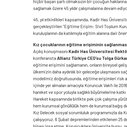
hiçbir başarı şartı olmaksızın bir çocuğun hakların
sağlamak üzere 45 yıldır çalışmalarına devam ediyo
45. yıl etkinlikleri kapsamında, Kadir Has Üniversi
gerçekleştirilen “Eğitime Erişim: Sivil Toplum Kuru
kuruluşlarının da katılımıyla eğitim alanına dair öne
Kız çocuklarının eğitime erişiminin sağlanmas
Açılış konuşmasını
Kadir Has Üniversitesi Rektö
konferansta
Allianz Türkiye CEO’su Tolga Gürka
eğitime erişimini sağlamanın, onların bireysel gelişi
ülkemizin daha aydınlık bir geleceğe ulaşmasını sa
modelimiz doğrultusunda, eğitime erişimleri risk al
içinde yer almaları amacıyla Koruncuk Vakfı ile 2016 
hareket ve spor yoluyla sağlıklı büyümelerine kat
Hareket kapsamında birlikte pek çok çalışma yürütü
hem kurumsal gönüllülük hem de kurumsal bağış dest
Kız Gelecek sosyal sorumluluk programımızla da K
çalışıyoruz. 6 Şubat depremlerinden etkilenen 25 d
binası inşa etme, Koruncuklara üniversite bursu, g