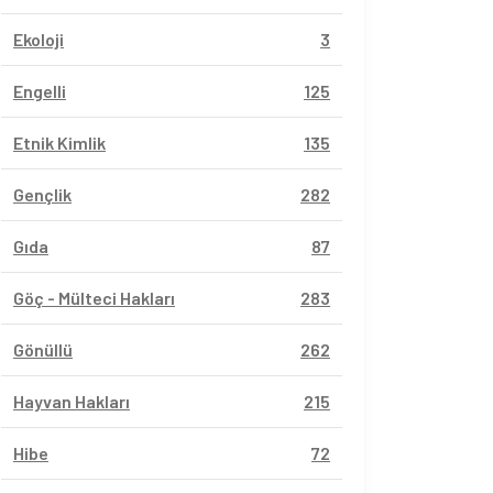
Ekoloji
3
Engelli
125
Etnik Kimlik
135
Gençlik
282
Gıda
87
Göç - Mülteci Hakları
283
Gönüllü
262
Hayvan Hakları
215
Hibe
72