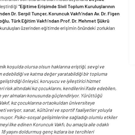
leştirdiği
“Eğitime Erişimde Sivil Toplum Kuruluşlarının
den Dr. Serpil Tunçer, Koruncuk Vakfı’ndan Av. Dr. Figen
ğlu, Türk Eğitim Vakfı’ndan Prof. Dr. Mehmet Şükrü
kuruluşları üzerinden eğitimde erişimin önündeki zorlukları
k koşulda olursa olsun haklarına eriştiği, sevgi ve
 edebildiği ve katma değer yaratabildiği bir topluma
liştirdiği önleyici, koruyucu ve iyileştirici hizmet
i risk altındaki kız çocuklarını, kendilerini ifade edebilen,
nde yer almaları konusunda güçlendiriyor. Yürüttüğü
Vakıf, kız çocuklarına ortaokuldan üniversiteye
veriyor, sanat, kültürel ve sportif faaliyetler yoluyla
nuyor. Psiko-sosyal gelişimlerine sağladığı olumlu etkiler
irmeyi ilke edinen Koruncuk Vakfı, bu amaçla aile odaklı
 18 yaşını doldurmuş genç kızlara ise tercihleri