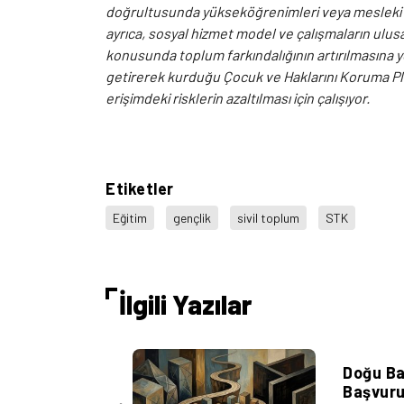
doğrultusunda yükseköğrenimleri veya mesleki g
ayrıca, sosyal hizmet model ve çalışmaların ulusa
konusunda toplum farkındalığının artırılmasına yö
getirerek kurduğu Çocuk ve Haklarını Koruma Pl
erişimdeki risklerin azaltılması için çalışıyor.
Etiketler
Eğitim
gençlik
sivil toplum
STK
İlgili Yazılar
Sivil
Doğu Ba
Başvurul