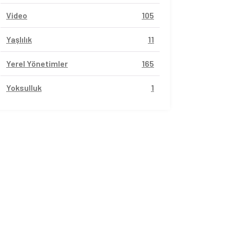
Video
105
Yaşlılık
11
Yerel Yönetimler
165
Yoksulluk
1