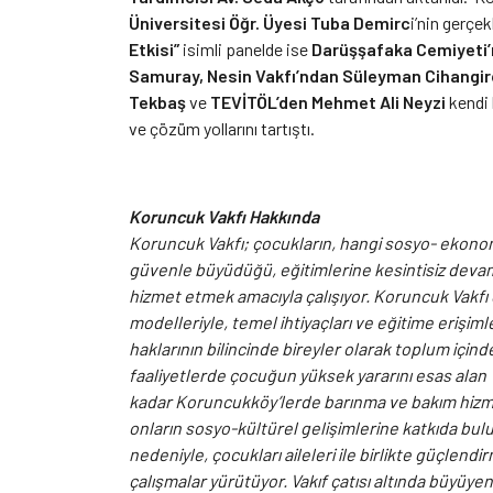
Üniversitesi Öğr. Üyesi Tuba Demirc
i’nin gerçek
Etkisi”
isimli panelde ise
Darüşşafaka Cemiyeti’n
Samuray, Nesin Vakfı’ndan Süleyman Cihangiro
Tekbaş
ve
TEVİTÖL’den Mehmet Ali Neyzi
kendi 
ve çözüm yollarını tartıştı.
Koruncuk Vakfı Hakkında
Koruncuk Vakfı; çocukların, hangi sosyo- ekonomi
güvenle büyüdüğü, eğitimlerine kesintisiz devam
hizmet etmek amacıyla çalışıyor. Koruncuk Vakfı ge
modelleriyle, temel ihtiyaçları ve eğitime erişimler
haklarının bilincinde bireyler olarak toplum içi
faaliyetlerde çocuğun yüksek yararını esas alan 
kadar Koruncukköy’lerde barınma ve bakım hizmeti 
onların sosyo-kültürel gelişimlerine katkıda bulu
nedeniyle, çocukları aileleri ile birlikte güçlend
çalışmalar yürütüyor. Vakıf çatısı altında büyüyen