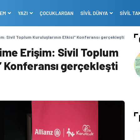
DEM
YAZI
ÇOCUKLARDAN
SİVİL DÜNYA
SİVİL TA
m: Sivil Toplum Kuruluşlarının Etkisi” Konferansı gerçekleşti
ime Erişim: Sivil Toplum
” Konferansı gerçekleşti