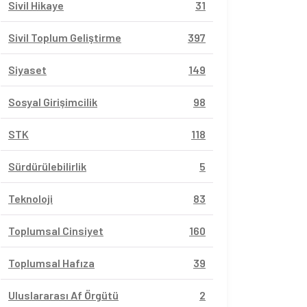
Sivil Hikaye
31
Sivil Toplum Geliştirme
397
Siyaset
149
Sosyal Girişimcilik
98
STK
118
Sürdürülebilirlik
5
Teknoloji
83
Toplumsal Cinsiyet
160
Toplumsal Hafıza
39
Uluslararası Af Örgütü
2