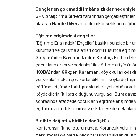
Gençler en çok maddi imkânsızlıklar nedeniy
GFK Araştırma Şirketi
tarafından gerçekleştirilen 
aktaran
Hande Diker
, maddi imkânsızlıkların eğit
Eğitime erişimdeki engeller
“Eğitime Erişimdeki Engeller” başlıklı panelde bir ar
kurumları ve çalışma alanları doğrultusunda eğitime 
Girişimi
‘nden
Kayıhan Nedim Kesbiç
, Eğitim İzl
çocukların oranı ve nedenleri ile eğitime erişimin
(KODA)
‘ndan
Gökçen Karaman
, köy okulları odakl
veriye ulaşmakta çok zorlandıklarını, köylerde taşıma
eğitime erişimde farklı problemlere yol açtığını ve
köydekilerin iki katı olduğunu vurguladı.
Buradayız
sonrasında afetzede çocukların eğitime erişimde yaş
eğitimi üzerindeki olumsuz etkileri ve dernek olarak
Birlikte değiştik, birlikte dönüştük
Konferansın ikinci oturumunda, Koruncuk Vakfı’nın
Yardımcısı Av. Seda Akço
tarafından aktarıldı.