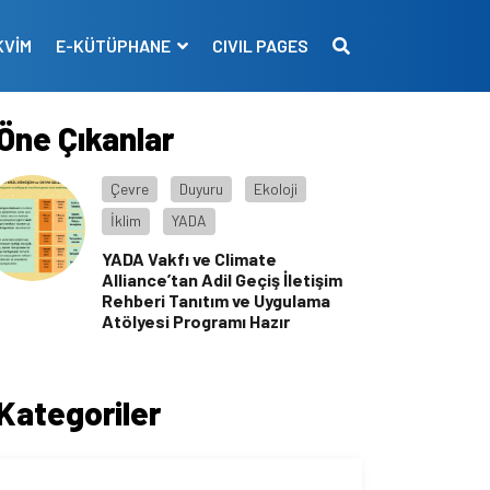
KVİM
E-KÜTÜPHANE
CIVIL PAGES
Öne Çıkanlar
Çevre
Duyuru
Ekoloji
İklim
YADA
YADA Vakfı ve Climate
Alliance’tan Adil Geçiş İletişim
Rehberi Tanıtım ve Uygulama
Atölyesi Programı Hazır
Kategoriler