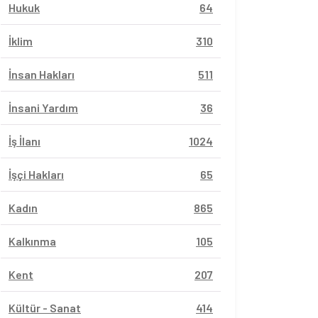
Hukuk
64
İklim
310
İnsan Hakları
511
İnsani Yardım
36
İş İlanı
1024
İşçi Hakları
65
Kadın
865
Kalkınma
105
Kent
207
Kültür - Sanat
414