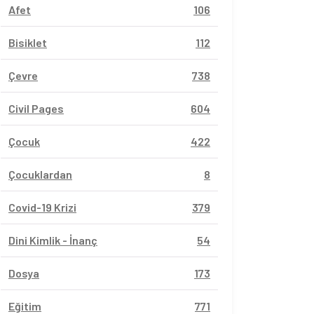
Afet
106
Bisiklet
112
Çevre
738
Civil Pages
604
Çocuk
422
Çocuklardan
8
Covid-19 Krizi
379
Dini Kimlik - İnanç
54
Dosya
173
Eğitim
771