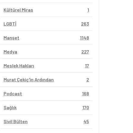
Kültürel Miras
1
LGBTİ
263
Manşet
1148
Medya
227
Meslek Hakları
17
Murat Çekiç'in Ardından
2
Podcast
168
Sağlık
170
Sivil Bülten
45