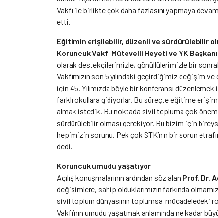
Vakfı ile birlikte çok daha fazlasını yapmaya deva
etti.
Eğitimin erişilebilir, düzenli ve sürdürülebilir 
Koruncuk Vakfı Mütevelli Heyeti ve YK Başkanı
olarak destekçilerimizle, gönüllülerimizle bir sonra
Vakfımızın son 5 yılındaki geçirdiğimiz değişim v
için 45. Yılımızda böyle bir konferansı düzenlemek i
farklı okullara gidiyorlar. Bu süreçte eğitime eriş
almak istedik. Bu noktada sivil topluma çok önemli 
sürdürülebilir olması gerekiyor. Bu bizim için bire
hepimizin sorunu. Pek çok STK’nın bir sorun etrafın
dedi.
Koruncuk umudu yaşatıyor
Açılış konuşmalarının ardından söz alan
Prof. Dr. 
değişimlere, sahip olduklarımızın farkında olmamız
sivil toplum dünyasının toplumsal mücadeledeki 
Vakfı’nın umudu yaşatmak anlamında ne kadar büyük