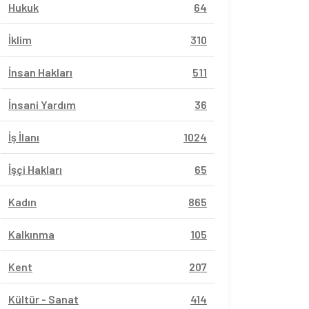
Hukuk
64
İklim
310
İnsan Hakları
511
İnsani Yardım
36
İş İlanı
1024
İşçi Hakları
65
Kadın
865
Kalkınma
105
Kent
207
Kültür - Sanat
414