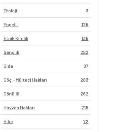
Ekoloji
3
Engelli
125
Etnik Kimlik
135
Gençlik
282
Gıda
87
Göç - Mülteci Hakları
283
Gönüllü
262
Hayvan Hakları
215
Hibe
72