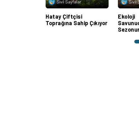
Sivil Sayfalar
Sivil
Hatay Çiftçisi
Ekoloji
Toprağına Sahip Çıkıyor
Savunuc
Sezonun