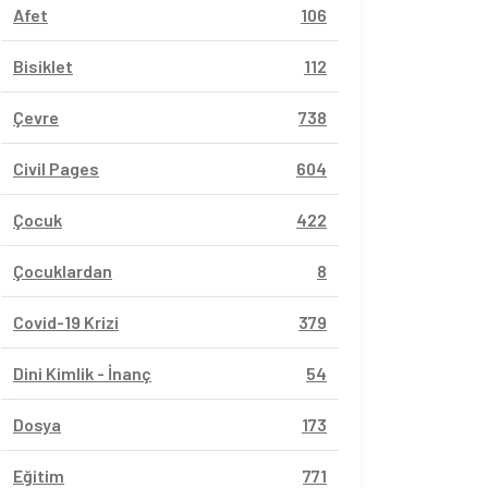
Afet
106
Bisiklet
112
Çevre
738
Civil Pages
604
Çocuk
422
Çocuklardan
8
Covid-19 Krizi
379
Dini Kimlik - İnanç
54
Dosya
173
Eğitim
771