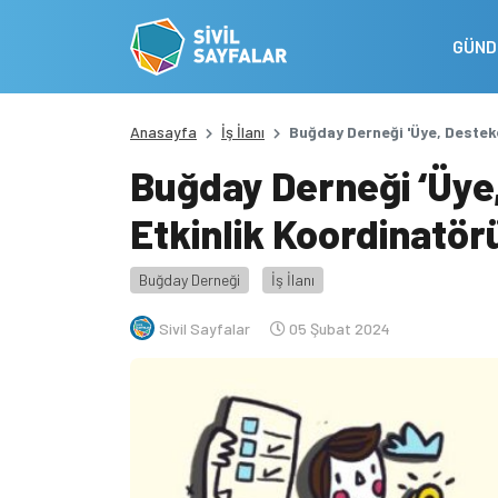
GÜN
Anasayfa
İş İlanı
Buğday Derneği 'Üye, Destekç
Buğday Derneği ‘Üye,
Etkinlik Koordinatörü
Buğday Derneği
İş İlanı
Sivil Sayfalar
05 Şubat 2024