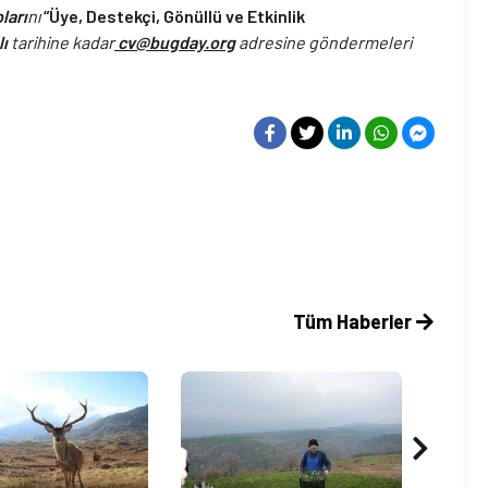
ları
nı
“Üye, Destekçi, Gönüllü ve Etkinlik
lı
tarihine kadar
cv@bugday.org
adresine
göndermeleri
Tüm Haberler