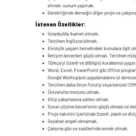
etmek, sunum yapmak.
Gerektiğinde derneğin diğer proje ve çalışm
İstenen Özellikler:
İstanbul’da ikamet etmek.
Tercihen İngilizce bilmek.
Ekolojik yaşam temelindeki konulara ilgili o
İletişim becerileri güçlü olmak. Tercihen müş
Türkçe’yi özenli ve dilbilgisi kurallarına uygu
Word, Excel, PowerPoint gibi Office program
Google Workspace uygulamalarını iyi derece
Tercihen daha önce Fonzip veya benzeri CRM 
Üniversite mezunu olmak.
Ekip çalışmasına yatkın olmak.
Sorun çözme becerisinin güçlü olması ve de
Proje takvimi içerisinde özenli, planlı ve disi
Seyahat engeli olmamak.
Çalışma gün ve saatlerinde esnek olmak.