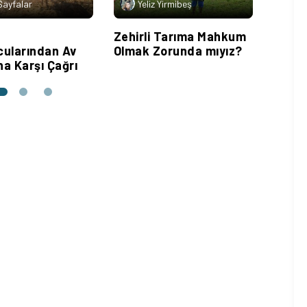
 Sayfalar
Yeliz Yirmibeş
Si
Zehirli Tarıma Mahkum
Zehirs
ularından Av
Olmak Zorunda mıyız?
Toplu
a Karşı Çağrı
Tehli