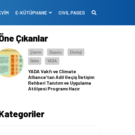
KVİM
E-KÜTÜPHANE
CIVIL PAGES
Öne Çıkanlar
Çevre
Duyuru
Ekoloji
İklim
YADA
YADA Vakfı ve Climate
Alliance’tan Adil Geçiş İletişim
Rehberi Tanıtım ve Uygulama
Atölyesi Programı Hazır
Kategoriler