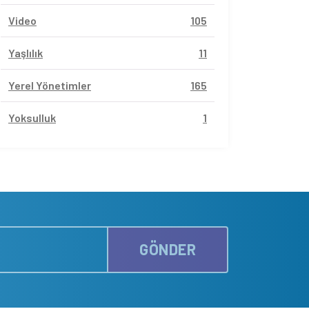
Video
105
Yaşlılık
11
Yerel Yönetimler
165
Yoksulluk
1
GÖNDER