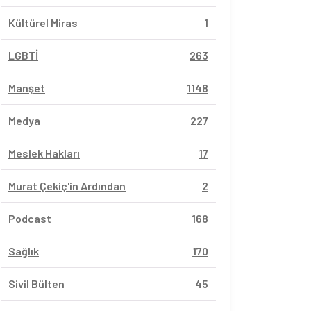
Kültürel Miras
1
LGBTİ
263
Manşet
1148
Medya
227
Meslek Hakları
17
Murat Çekiç'in Ardından
2
Podcast
168
Sağlık
170
Sivil Bülten
45