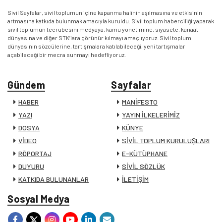
Sivil Sayfalar, sivil toplumun içine kapanma halinin aşılmasına ve etkisinin
artmasına katkıda bulunmak amacıyla kuruldu. Sivil toplum haberciliği yaparak
sivil toplumun tecrübesini medyaya, kamu yönetimine, siyasete, kanaat
dünyasına ve diğer STK’lara görünür kılmayı amaçlıyoruz. Sivil toplum
dünyasının sözcülerine, tartışmalara katılabileceği, yeni tartışmalar
açabileceği bir mecra sunmayı hedefliyoruz.
Gündem
Sayfalar
HABER
MANİFESTO
YAZI
YAYIN İLKELERİMİZ
DOSYA
KÜNYE
VİDEO
SİVİL TOPLUM KURULUŞLARI
RÖPORTAJ
E-KÜTÜPHANE
DUYURU
SİVİL SÖZLÜK
KATKIDA BULUNANLAR
İLETİŞİM
Sosyal Medya