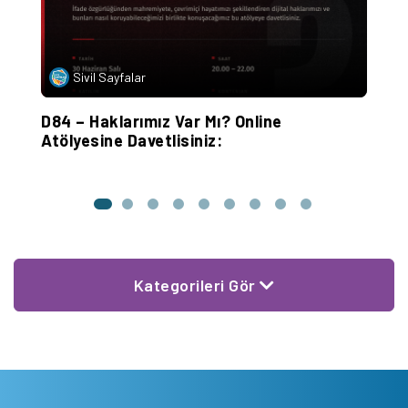
Sivil Sayfalar
D84 – Haklarımız Var Mı? Online
S
Atölyesine Davetlisiniz:
A
Kategorileri Gör