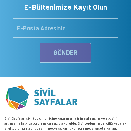
E-Bültenimize Kayıt Olun
GÖNDER
Sivil Sayfalar, sivil toplumun içine kapanma halinin aşılmasına ve etkisinin
artmasına katkıda bulunmak amacıyla kuruldu. Sivil toplum haberciliği yaparak
sivil toplumun tecrübesini medyaya, kamu yönetimine, siyasete, kanaat