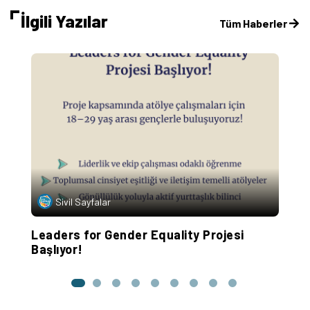
İlgili Yazılar
Tüm Haberler
Sivil Sayfalar
Leaders for Gender Equality Projesi
G
Başlıyor!
A