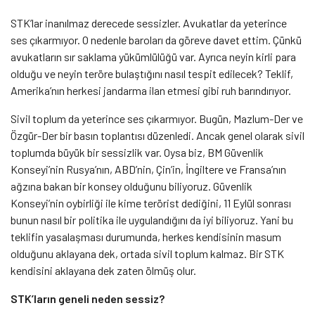
STK’lar inanılmaz derecede sessizler. Avukatlar da yeterince
ses çıkarmıyor. O nedenle baroları da göreve davet ettim. Çünkü
avukatların sır saklama yükümlülüğü var. Ayrıca neyin kirli para
olduğu ve neyin teröre bulaştığını nasıl tespit edilecek? Teklif,
Amerika’nın herkesi jandarma ilan etmesi gibi ruh barındırıyor.
Sivil toplum da yeterince ses çıkarmıyor. Bugün, Mazlum-Der ve
Özgür-Der bir basın toplantısı düzenledi. Ancak genel olarak sivil
toplumda büyük bir sessizlik var. Oysa biz, BM Güvenlik
Konseyi’nin Rusya’nın, ABD’nin, Çin’in, İngiltere ve Fransa’nın
ağzına bakan bir konsey olduğunu biliyoruz. Güvenlik
Konseyi’nin oybirliği ile kime terörist dediğini, 11 Eylül sonrası
bunun nasıl bir politika ile uygulandığını da iyi biliyoruz. Yani bu
teklifin yasalaşması durumunda, herkes kendisinin masum
olduğunu aklayana dek, ortada sivil toplum kalmaz. Bir STK
kendisini aklayana dek zaten ölmüş olur.
STK’ların geneli neden sessiz?