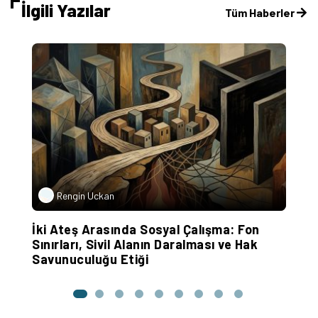
İlgili Yazılar
Tüm Haberler
Rengin Uckan
r
İki Ateş Arasında Sosyal Çalışma: Fon
“
Sınırları, Sivil Alanın Daralması ve Hak
Savunuculuğu Etiği