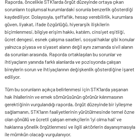
Raporda, öncelikle STK’larda örgüt düzeyinde ortaya çıkan
sorunların toplumsal kurumlardaki sorunla benzerlik gösterdiği
kaydediliyor. Dolayısıyla, şeffaflık, hesap verebilirlik, kurumlara
güven, liyakat, ifade özgürlüğü, hiyerarşik ilişkilerin
biçimlenmesi, bilgiye erişim hakkı, katılım, cinsiyet eşitliği,
ücret dengesi, esnek çalışma saatleri, sosyal haklar gibi konular
yalnızca piyasa ve siyaset alanın değil aynı zamanda sivil alanın
da sorunları arasında. Raporda ortaklaşılan bu sorunlar ve
ihtiyaçların yanında farklı alanlarda ve pozisyonda çalışan
bireylerin sorun ve ihtiyaçlarının değişkenlik gösterdiğine işaret
ediliyor.
Tüm bu sorunların açıkça belirlenmesi için STK’larda yaşanan
hak ihlallerinin ve emek sömürüsünün görünür kılınmasının
gerektiğinin vurgulandığı raporda, örgüt düzeyinde bir iyileşme
sağlamanın, STK’ların faaliyetlerinin yürütülmesinde temel özne
olan gönüllü ve ücretli çalışan emekçilerin ‘iyi olma hali’ ve
haklarına yönelik örgütlenmesi ve ilgili aktörlerin dayanışmasıyla
ile mümkün olacağı vurgulanıyor.