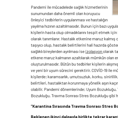
Pandemi ile mücadelede sağlık hizmetlerinin
sunumundan daha önemli olan koruyucu
önleyici tedbirlerin uygulanması ve hastalığın
yayılma hızının azaltılmasıdır. Bunun için bazı uygul
kişilerin hasta olup olmadıklarını tespit etmek için
olarak tanımlanır. Hastalık etkenine maruz kalmış
taşıyıcı olup, hastalık belirtilerini hali hazırda göst
sağlıklı bireylerden ayrılması ise
izolasyon
olarak t
etkene maruz kalmanın azaltılarak mümkün olan en
oluşturulmasıdır. Bütün bu tedbirler kişilerin alışm
ve yeni bir uyum sürecini gerektirir. COVİD-19 ile
kişilerde; karamsarlık, umutsuzluk, korku, sinirlilik
belirtileri, hastalıktan korunmaya yönelik aşırı kaçı
olabilir. Pandemi dönemlerinde; Uyum Bozukluğu, 
Bozukluğu
,
Travma Sonrası Stres Bozukluğu gibi h
“Karantina Sırasında Travma Sonrası Stres Boz
Beklenen ikinci dalgayla birlikte tekrar karan