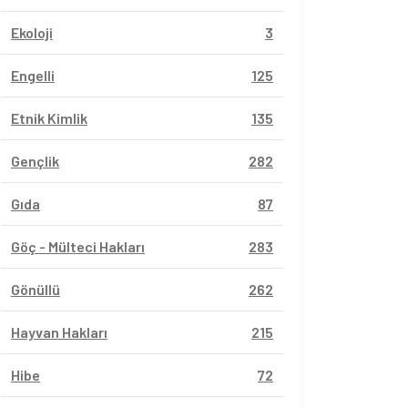
Ekoloji
3
Engelli
125
Etnik Kimlik
135
Gençlik
282
Gıda
87
Göç - Mülteci Hakları
283
Gönüllü
262
Hayvan Hakları
215
Hibe
72