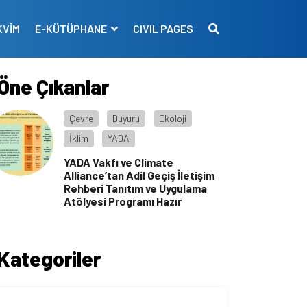
KVİM
E-KÜTÜPHANE
CIVIL PAGES
Öne Çıkanlar
Çevre
Duyuru
Ekoloji
İklim
YADA
YADA Vakfı ve Climate
Alliance’tan Adil Geçiş İletişim
Rehberi Tanıtım ve Uygulama
Atölyesi Programı Hazır
Kategoriler