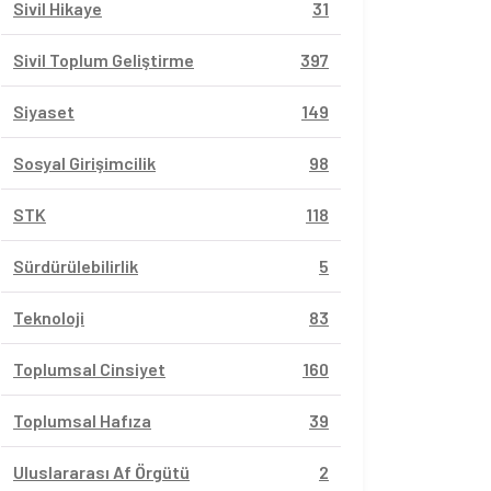
Sivil Hikaye
31
Sivil Toplum Geliştirme
397
Siyaset
149
Sosyal Girişimcilik
98
STK
118
Sürdürülebilirlik
5
Teknoloji
83
Toplumsal Cinsiyet
160
Toplumsal Hafıza
39
Uluslararası Af Örgütü
2