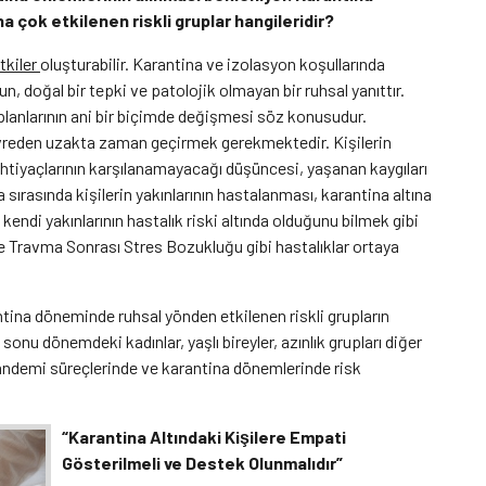
 çok etkilenen riskli gruplar hangileridir?
tkiler
oluşturabilir. Karantina ve izolasyon koşullarında
n, doğal bir tepki ve patolojik olmayan bir ruhsal yanıttır.
m planlarının ani bir biçimde değişmesi söz konusudur.
evreden uzakta zaman geçirmek gerekmektedir. Kişilerin
n ihtiyaçlarının karşılanamayacağı düşüncesi, yaşanan kaygıları
 sırasında kişilerin yakınlarının hastalanması, karantina altına
kendi yakınlarının hastalık riski altında olduğunu bilmek gibi
 ve Travma Sonrası Stres Bozukluğu gibi hastalıklar ortaya
antina döneminde ruhsal yönden etkilenen riskli grupların
onu dönemdeki kadınlar, yaşlı bireyler, azınlık grupları diğer
rı pandemi süreçlerinde ve karantina dönemlerinde risk
“Karantina Altındaki Kişilere Empati
Gösterilmeli ve Destek Olunmalıdır”