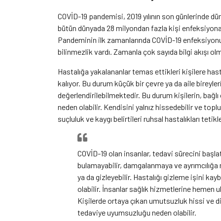
COVİD-19 pandemisi, 2019 yılının son günlerinde dü
bütün dünyada 28 milyondan fazla kişi enfeksiyona 
Pandeminin ilk zamanlarında COVİD-19 enfeksiyonun 
bilinmezlik vardı. Zamanla çok sayıda bilgi akışı olmu
Hastalığa yakalananlar temas ettikleri kişilere has
kalıyor. Bu durum küçük bir çevre ya da aile bireyler
değerlendirilebilmektedir. Bu durum kişilerin, bağlı
neden olabilir. Kendisini yalnız hissedebilir ve to
suçluluk ve kaygı belirtileri ruhsal hastalıkları tetikl
COVİD-19 olan insanlar, tedavi sürecini başl
bulamayabilir, damgalanmaya ve ayrımcılığa 
ya da gizleyebilir. Hastalığı gizleme işini 
olabilir. İnsanlar sağlık hizmetlerine hemen
Kişilerde ortaya çıkan umutsuzluk hissi ve di
tedaviye uyumsuzluğu neden olabilir.