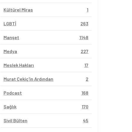
Kültürel Miras
1
LGBTİ
263
Manşet
1148
Medya
227
Meslek Hakları
17
Murat Çekiç'in Ardından
2
Podcast
168
Sağlık
170
Sivil Bülten
45