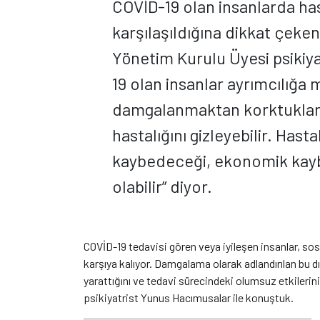
COVİD-19 olan insanlarda ha
karşılaşıldığına dikkat çeke
Yönetim Kurulu Üyesi psikiy
19 olan insanlar ayrımcılığ
damgalanmaktan korktukları iç
hastalığını gizleyebilir. Hast
kaybedeceği, ekonomik kayb
olabilir” diyor.
COVİD-19 tedavisi gören veya iyileşen insanlar, so
karşıya kalıyor. Damgalama olarak adlandırılan bu 
yarattığını ve tedavi sürecindeki olumsuz etkilerin
psikiyatrist Yunus Hacımusalar ile konuştuk.