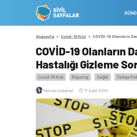
GÜN
Anasayfa
Covid-19 Krizi
COVİD-19 Olanların D
COVİD-19 Olanların
Hastalığı Gizleme So
Covid-19 Krizi
Röportaj
Sağlık
Türkiye Psi
Nurcan Çalışkan
17 Eylül 2020