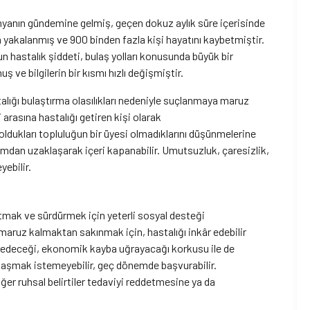
nyanın gündemine gelmiş, geçen dokuz aylık süre içerisinde
yakalanmış ve 900 binden fazla kişi hayatını kaybetmiştir.
hastalık şiddeti, bulaş yolları konusunda büyük bir
ş ve bilgilerin bir kısmı hızlı değişmiştir.
talığı bulaştırma olasılıkları nedeniyle suçlanmaya maruz
i arasına hastalığı getiren kişi olarak
 oldukları topluluğun bir üyesi olmadıklarını düşünmelerine
plumdan uzaklaşarak içeri kapanabilir. Umutsuzluk, çaresizlik,
eyebilir.
atmak ve sürdürmek için yeterli sosyal desteği
maruz kalmaktan sakınmak için, hastalığı inkâr edebilir
kaybedeceği, ekonomik kayba uğrayacağı korkusu ile de
 ulaşmak istemeyebilir, geç dönemde başvurabilir.
ğer ruhsal belirtiler tedaviyi reddetmesine ya da