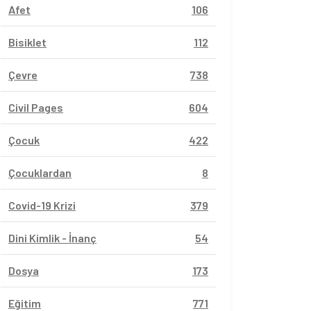
Afet
106
Bisiklet
112
Çevre
738
Civil Pages
604
Çocuk
422
Çocuklardan
8
Covid-19 Krizi
379
Dini Kimlik - İnanç
54
Dosya
173
Eğitim
771