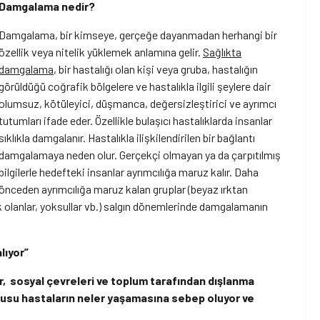
Damgalama nedir?
Damgalama, bir kimseye, gerçeğe dayanmadan herhangi bir
özellik veya nitelik yüklemek anlamına gelir.
Sağlıkta
damgalama
, bir hastalığı olan kişi veya gruba, hastalığın
görüldüğü coğrafik bölgelere ve hastalıkla ilgili şeylere dair
olumsuz, kötüleyici, düşmanca, değersizleştirici ve ayrımcı
tutumları ifade eder. Özellikle bulaşıcı hastalıklarda insanlar
sıklıkla damgalanır. Hastalıkla ilişkilendirilen bir bağlantı
damgalamaya neden olur. Gerçekçi olmayan ya da çarpıtılmış
bilgilerle hedefteki insanlar ayrımcılığa maruz kalır. Daha
önceden ayrımcılığa maruz kalan gruplar (beyaz ırktan
şük olanlar, yoksullar vb.) salgın dönemlerinde damgalamanın
lıyor”
r, sosyal çevreleri ve toplum tarafından dışlanma
rkusu hastaların neler yaşamasına sebep oluyor ve