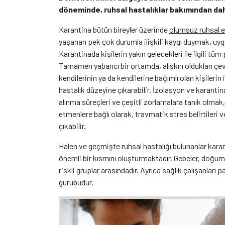
döneminde, ruhsal hastalıklar bakımından daha
Karantina bütün bireyler üzerinde
olumsuz ruhsal e
yaşanan pek çok durumla ilişkili kaygı duymak, uygu
Karantinada kişilerin yakın gelecekleri ile ilgili tü
Tamamen yabancı bir ortamda, alışkın oldukları ç
kendilerinin ya da kendilerine bağımlı olan kişileri
hastalık düzeyine çıkarabilir. İzolasyon ve karantina
alınma süreçleri ve çeşitli zorlamalara tanık olmak, 
etmenlere bağlı olarak, travmatik stres belirtileri
çıkabilir.
Halen ve geçmişte ruhsal hastalığı bulunanlar kar
önemli bir kısmını oluşturmaktadır. Gebeler, doğum s
riskli gruplar arasındadır. Ayrıca sağlık çalışanla
gurubudur.