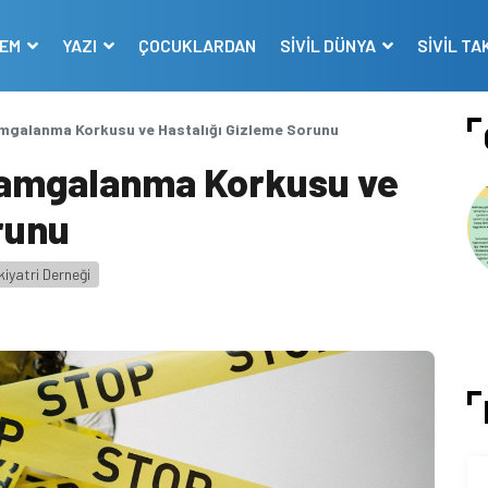
DEM
YAZI
ÇOCUKLARDAN
SİVİL DÜNYA
SİVİL TA
amgalanma Korkusu ve Hastalığı Gizleme Sorunu
 Damgalanma Korkusu ve
runu
kiyatri Derneği