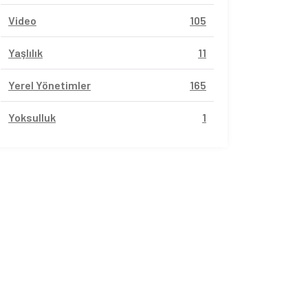
Video
105
Yaşlılık
11
Yerel Yönetimler
165
Yoksulluk
1