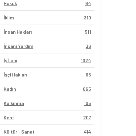
Hukuk
64
İklim
310
İnsan Hakları
511
İnsani Yardım
36
İş İlanı
1024
İşçi Hakları
65
Kadın
865
Kalkınma
105
Kent
207
Kültür - Sanat
414