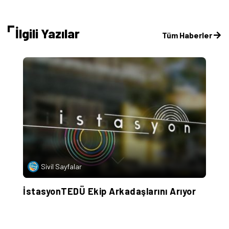
İlgili Yazılar
Tüm Haberler
Sivil Sayfalar
İstasyonTEDÜ Ekip Arkadaşlarını Arıyor
S
E