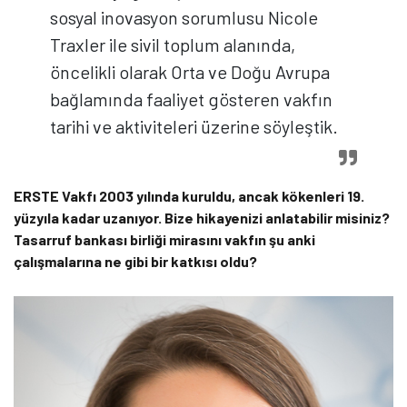
sosyal inovasyon sorumlusu Nicole
Traxler ile sivil toplum alanında,
öncelikli olarak Orta ve Doğu Avrupa
bağlamında faaliyet gösteren vakfın
tarihi ve aktiviteleri üzerine söyleştik.
ERSTE Vakfı 2003 yılında kuruldu, ancak kökenleri 19.
yüzyıla kadar uzanıyor. Bize hikayenizi anlatabilir misiniz?
Tasarruf bankası birliği mirasını vakfın şu anki
çalışmalarına ne gibi bir katkısı oldu?