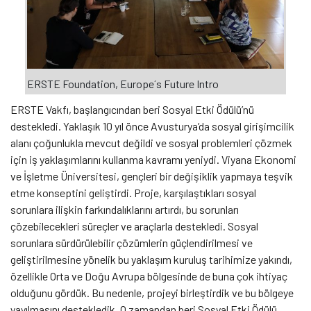
ERSTE Foundation, Europe´s Future Intro
ERSTE Vakfı, başlangıcından beri Sosyal Etki Ödülü’nü
destekledi. Yaklaşık 10 yıl önce Avusturya’da sosyal girişimcilik
alanı çoğunlukla mevcut değildi ve sosyal problemleri çözmek
için iş yaklaşımlarını kullanma kavramı yeniydi. Viyana Ekonomi
ve İşletme Üniversitesi, gençleri bir değişiklik yapmaya teşvik
etme konseptini geliştirdi. Proje, karşılaştıkları sosyal
sorunlara ilişkin farkındalıklarını artırdı, bu sorunları
çözebilecekleri süreçler ve araçlarla destekledi. Sosyal
sorunlara sürdürülebilir çözümlerin güçlendirilmesi ve
geliştirilmesine yönelik bu yaklaşım kuruluş tarihimize yakındı,
özellikle Orta ve Doğu Avrupa bölgesinde de buna çok ihtiyaç
olduğunu gördük. Bu nedenle, projeyi birleştirdik ve bu bölgeye
yayılmasını destekledik. O zamandan beri Sosyal Etki Ödülü