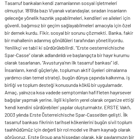
Tasarruf bankaları kendi zamanlarının sosyal işletmeleri
olmuştur. 1819’da bazı Viyanalı vatandaşlar, sıradan insanların
geleceğe yönelik hazırlık yapabilmeleri, kendileri ve aileleri için
güvenli, bağımsız bir geçim sağlayabilmeleri amacıyla için özel
bir dernek kurdu. Fikir, sosyal bir sorunu çözmekti. Banka, fakir
bir mahallenin adanmış gönüllüleri tarafından yönetiliyordu.
Yenilikçi ve tabii ki sürdürülebilirdi. “Erste oesterreichische
Spar-Casse” olarak adlandırıldı ve başlangıçta bir hayır kurumu
olarak tasarlanan, “Avusturya’nın ilk tasarruf bankası” idi.
İnsanların, kendi güçleriyle, toplumun aktif üyeleri olmalarına
yardımcı olan temel strateji, bugün dünya çapında kalkınma, iş
birliği ve toplum desteği konusunda köklü bir uygulamadır.
Amaç, yalnızca kısa vadede semptomları hafifleten hayırsever
bağışlar yapmak yerine, ilgili kişilerin yerel olarak organize ettiği
‘kendi kendini sürdürebilen’ yapılar oluşturmaktır. ERSTE Vakfı,
2003 yılında Erste Österreichische Spar-Casse’den gelişti. İlk
tasarruf bankası fikrinin tarihsel kökenlerini bugün sivil toplum
taahhüdümüz için değerli bir rol model ve ilham kaynağı olarak
görüyoruz. Erste Group ana hissedarı olarak, kâr paylarımızın bir