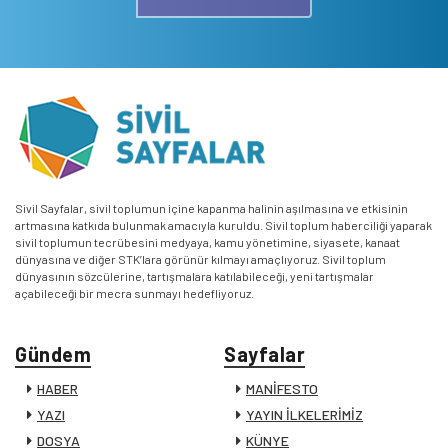
Sivil Sayfalar, sivil toplumun içine kapanma halinin aşılmasına ve etkisinin
artmasına katkıda bulunmak amacıyla kuruldu. Sivil toplum haberciliği yaparak
sivil toplumun tecrübesini medyaya, kamu yönetimine, siyasete, kanaat
dünyasına ve diğer STK’lara görünür kılmayı amaçlıyoruz. Sivil toplum
dünyasının sözcülerine, tartışmalara katılabileceği, yeni tartışmalar
açabileceği bir mecra sunmayı hedefliyoruz.
Gündem
Sayfalar
HABER
MANİFESTO
YAZI
YAYIN İLKELERİMİZ
DOSYA
KÜNYE