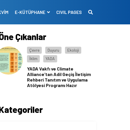
KVİM
E-KÜTÜPHANE
CIVIL PAGES
Öne Çıkanlar
Çevre
Duyuru
Ekoloji
İklim
YADA
YADA Vakfı ve Climate
Alliance’tan Adil Geçiş İletişim
Rehberi Tanıtım ve Uygulama
Atölyesi Programı Hazır
Kategoriler