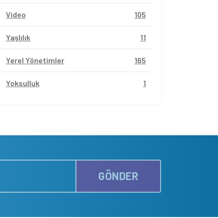
Video
105
Yaşlılık
11
Yerel Yönetimler
165
Yoksulluk
1
GÖNDER