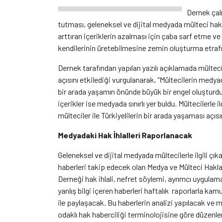
Dernek çal
tutması, geleneksel ve dijital medyada mülteci hakl
arttıran içeriklerin azalması için çaba sarf etme ve 
kendilerinin üretebilmesine zemin oluşturma etra
Dernek tarafından yapılan yazılı açıklamada mülteci
açısını etkilediği vurgulanarak, “Mültecilerin medyad
bir arada yaşamın önünde büyük bir engel oluşturdu. 
içerikler ise medyada sınırlı yer buldu. Mültecilerle il
mülteciler ile Türkiyelilerin bir arada yaşaması açı
Medyadaki Hak İhlalleri Raporlanacak
Geleneksel ve dijital medyada mültecilerle ilgili çık
haberleri takip edecek olan Medya ve Mülteci Hakla
Derneği hak ihlali, nefret söylemi, ayrımcı uygulam
yanlış bilgi içeren haberleri haftalık raporlarla ka
ile paylaşacak. Bu haberlerin analizi yapılacak ve m
odaklı hak haberciliği terminolojisine göre düzenle