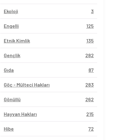
Ekoloji
3
Engelli
125
Etnik Kimlik
135
Gençlik
282
Gıda
87
Göç - Mülteci Hakları
283
Gönüllü
262
Hayvan Hakları
215
Hibe
72