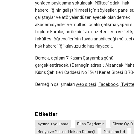
yeniden paylaşıma sokulacak. Mülteci odaklı hak
haberciliğinin geliştirilmesi için söyleşiler, paneller
çalıştaylar ve atölyeler düzenleyecek olan dernek
akademisyenler ve mülteci odaklı çalışma yapan si
toplum kuruluşları ile birlikte gazetecilerin ve ileti
fakültesi öğrencilerinin faydalanabileceği mülteci 
hak haberciliği kılavuzu da hazırlayacak.
Dernek, açılışını 7 Kasım Çarşamba günü
gerçekleştirecek
. (Derneğin adresi: Alsancak Maha
Kıbrıs Şehitleri Caddesi No 134/1 Kenet Sitesi D 7
Derneğin çalışmaları
web sitesi
,
Facebook
,
Twitte
Etiketler
ayrımcı uygulama
Dilan Taşdemir
Gizem Öykü
Medya ve Mülteci Hakları Derneği
Metehan Ud