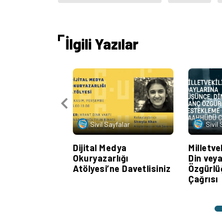
İlgili Yazılar
Sivil Sayfalar
Sivil
Dijital Medya
Milletve
Okuryazarlığı
Din vey
Atölyesi’ne Davetlisiniz
Özgürl
Çağrısı