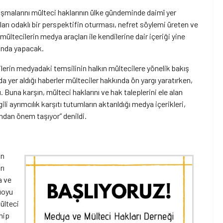
ışmalarını mülteci haklarının ülke gündeminde daimî yer
arı odaklı bir perspektifin oturması, nefret söylemi üreten ve
mültecilerin medya araçları ile kendilerine dair içeriği yine
fında yapacak.
lerin medyadaki temsilinin halkın mültecilere yönelik bakış
a yer aldığı haberler mülteciler hakkında ön yargı yaratırken,
Buna karşın, mülteci haklarını ve hak taleplerini ele alan
gili ayrımcılık karşıtı tutumların aktarıldığı medya içerikleri,
sından önem taşıyor” denildi.
an
rı
a ve
muoyu
ülteci
nip