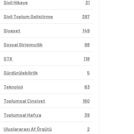
Sivil Hikaye
31
Sivil Toplum Geliştirme
397
Siyaset
149
Sosyal Girişimcilik
98
STK
118
Sürdürülebilirlik
5
Teknoloji
83
Toplumsal Cinsiyet
160
Toplumsal Hafıza
39
Uluslararası Af Örgütü
2