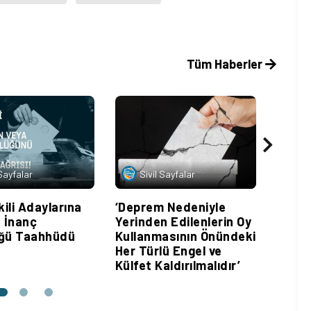
Tüm Haberler
 Sayfalar
Sivil Sayfalar
Si
kili Adaylarına
‘Deprem Nedeniyle
Depre
a İnanç
Yerinden Edilenlerin Oy
İhlal
üğü Taahhüdü
Kullanmasının Önündeki
için 
Her Türlü Engel ve
Külfet Kaldırılmalıdır’