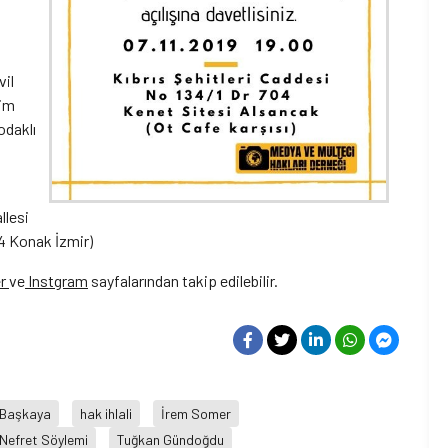
,
vil
şim
odaklı
llesi
04 Konak İzmir)
r
ve
Instgram
sayfalarından takip edilebilir.
 Başkaya
hak ihlali
İrem Somer
Nefret Söylemi
Tuğkan Gündoğdu