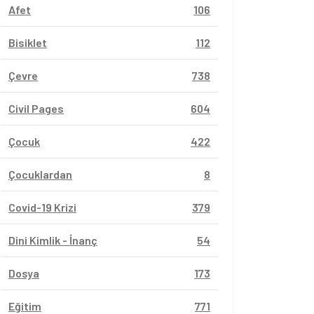
Afet
106
Bisiklet
112
Çevre
738
Civil Pages
604
Çocuk
422
Çocuklardan
8
Covid-19 Krizi
379
Dini Kimlik - İnanç
54
Dosya
173
Eğitim
771