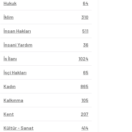
Hukuk
64
İklim
310
İnsan Hakları
511
İnsani Yardım
36
İş İlanı
1024
İşçi Hakları
65
Kadın
865
Kalkınma
105
Kent
207
Kültür - Sanat
414