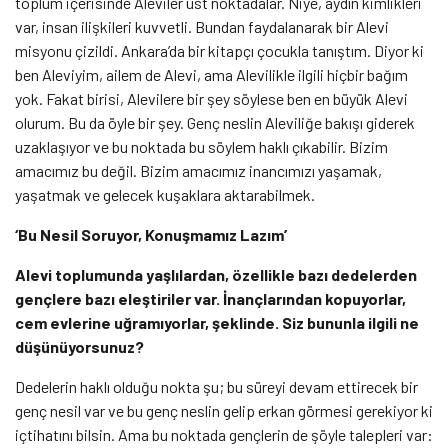
toplum içerisinde Aleviler üst noktadalar. Niye, aydın kimlikleri
var, insan ilişkileri kuvvetli. Bundan faydalanarak bir Alevi
misyonu çizildi. Ankara’da bir kitapçı çocukla tanıştım. Diyor ki
ben Aleviyim, ailem de Alevi, ama Alevilikle ilgili hiçbir bağım
yok. Fakat birisi, Alevilere bir şey söylese ben en büyük Alevi
olurum. Bu da öyle bir şey. Genç neslin Aleviliğe bakışı giderek
uzaklaşıyor ve bu noktada bu söylem haklı çıkabilir. Bizim
amacımız bu değil. Bizim amacımız inancımızı yaşamak,
yaşatmak ve gelecek kuşaklara aktarabilmek.
‘Bu Nesil Soruyor, Konuşmamız Lazım’
Alevi toplumunda yaşlılardan, özellikle bazı dedelerden
gençlere bazı eleştiriler var. İnançlarından kopuyorlar,
cem evlerine uğramıyorlar, şeklinde. Siz bununla ilgili ne
düşünüyorsunuz?
Dedelerin haklı olduğu nokta şu; bu süreyi devam ettirecek bir
genç nesil var ve bu genç neslin gelip erkan görmesi gerekiyor ki
içtihatını bilsin. Ama bu noktada gençlerin de şöyle talepleri var: