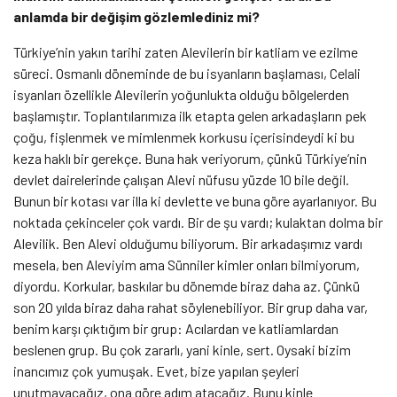
anlamda bir değişim gözlemlediniz mi?
Türkiye’nin yakın tarihi zaten Alevilerin bir katliam ve ezilme
süreci. Osmanlı döneminde de bu isyanların başlaması, Celali
isyanları özellikle Alevilerin yoğunlukta olduğu bölgelerden
başlamıştır. Toplantılarımıza ilk etapta gelen arkadaşların pek
çoğu, fişlenmek ve mimlenmek korkusu içerisindeydi ki bu
keza haklı bir gerekçe. Buna hak veriyorum, çünkü Türkiye’nin
devlet dairelerinde çalışan Alevi nüfusu yüzde 10 bile değil.
Bunun bir kotası var illa ki devlette ve buna göre ayarlanıyor. Bu
noktada çekinceler çok vardı. Bir de şu vardı; kulaktan dolma bir
Alevilik. Ben Alevi olduğumu biliyorum. Bir arkadaşımız vardı
mesela, ben Aleviyim ama Sünniler kimler onları bilmiyorum,
diyordu. Korkular, baskılar bu dönemde biraz daha az. Çünkü
son 20 yılda biraz daha rahat söylenebiliyor. Bir grup daha var,
benim karşı çıktığım bir grup: Acılardan ve katliamlardan
beslenen grup. Bu çok zararlı, yani kinle, sert. Oysaki bizim
inancımız çok yumuşak. Evet, bize yapılan şeyleri
unutmayacağız, ona göre adım atacağız. Bunu kinle