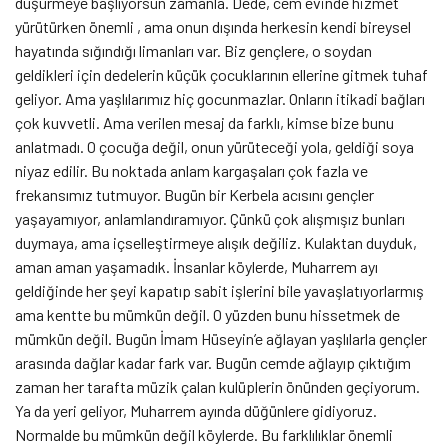
düşürmeye başlıyorsun zamanla. Dede, cem evinde hizmet
yürütürken önemli , ama onun dışında herkesin kendi bireysel
hayatında sığındığı limanları var. Biz gençlere, o soydan
geldikleri için dedelerin küçük çocuklarının ellerine gitmek tuhaf
geliyor. Ama yaşlılarımız hiç gocunmazlar. Onların itikadi bağları
çok kuvvetli. Ama verilen mesaj da farklı, kimse bize bunu
anlatmadı. O çocuğa değil, onun yürüteceği yola, geldiği soya
niyaz edilir. Bu noktada anlam kargaşaları çok fazla ve
frekansımız tutmuyor. Bugün bir Kerbela acısını gençler
yaşayamıyor, anlamlandıramıyor. Çünkü çok alışmışız bunları
duymaya, ama içselleştirmeye alışık değiliz. Kulaktan duyduk,
aman aman yaşamadık. İnsanlar köylerde, Muharrem ayı
geldiğinde her şeyi kapatıp sabit işlerini bile yavaşlatıyorlarmış
ama kentte bu mümkün değil. O yüzden bunu hissetmek de
mümkün değil. Bugün İmam Hüseyin’e ağlayan yaşlılarla gençler
arasında dağlar kadar fark var. Bugün cemde ağlayıp çıktığım
zaman her tarafta müzik çalan kulüplerin önünden geçiyorum.
Ya da yeri geliyor, Muharrem ayında düğünlere gidiyoruz.
Normalde bu mümkün değil köylerde. Bu farklılıklar önemli