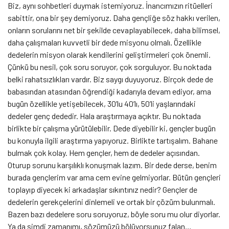
Biz, aynı sohbetleri duymak istemiyoruz. İnancımızın ritüelleri
sabittir, ona bir şey demiyoruz. Daha gençliğe söz hakkı verilen,
onların sorularını net bir şekilde cevaplayabilecek, daha bilimsel,
daha çalışmaları kuvvetli bir dede misyonu olmalı. Özellikle
dedelerin misyon olarak kendilerini geliştirmeleri çok önemli.
Çünkü bu nesil, çok soru soruyor, çok sorguluyor. Bu noktada
belki rahatsızlıkları vardır. Biz saygı duyuyoruz. Birçok dede de
babasından atasından öğrendiği kadarıyla devam ediyor, ama
bugün özellikle yetişebilecek, 30’lu 40’lı, 50’li yaşlarındaki
dedeler genç dededir. Hala araştırmaya açıktır. Bu noktada
birlikte bir çalışma yürütülebilir. Dede diyebilir ki, gençler bugün
bu konuyla ilgili araştırma yapıyoruz. Birlikte tartışalım. Bahane
bulmak çok kolay. Hem gençler, hem de dedeler açısından.
Oturup sorunu karşılıklı konuşmak lazım. Bir dede derse, benim
burada gençlerim var ama cem evine gelmiyorlar. Bütün gençleri
toplayıp diyecek ki arkadaşlar sıkıntınız nedir? Gençler de
dedelerin gerekçelerini dinlemeli ve ortak bir çözüm bulunmalı.
Bazen bazı dedelere soru soruyoruz, böyle soru mu olur diyorlar.
Ya da şimdi zamanımı, sözümüzü bölüyorsunuz falan…