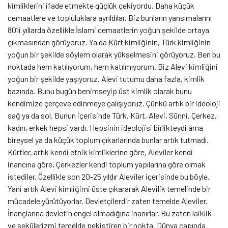
kimliklerini ifade etmekte güçlük çekiyordu. Daha küçük
cemaatlere ve topluluklara ayrıldılar. Biz bunların yansımalarını
80’li yıllarda özellikle İslami cemaatlerin yoğun şekilde ortaya
çıkmasından görüyoruz. Ya da Kürt kimliğinin, Türk kimliğinin
yoğun bir şekilde söylem olarak yükselmesini görüyoruz. Ben bu
noktada hem katılıyorum, hem katılmıyorum. Biz Alevi kimliğini
yoğun bir şekilde yaşıyoruz. Alevi tutumu daha fazla, kimlik
bazında. Bunu bugün benimseyip üst kimlik olarak bunu
kendimize çerçeve edinmeye çalışıyoruz. Çünkü artık bir ideoloji
sağ ya da sol. Bunun içerisinde Türk, Kürt, Alevi, Sünni, Çerkez,
kadın, erkek hepsi vardı. Hepsinin ideolojisi birlikteydi ama
bireysel ya da küçük toplum çıkarlarında bunlar artık tutmadı.
Kürtler, artık kendi etnik kimliklerine göre, Aleviler kendi
inancına göre, Çerkezler kendi toplum yapılarına göre olmak
istediler. Özellikle son 20-25 yıldır Aleviler içerisinde bu böyle.
Yani artık Alevi kimliğimi üste çıkararak Alevilik temelinde bir
mücadele yürütüyorlar. Devletçilerdir zaten temelde Aleviler.
İnançlarına devletin engel olmadığına inanırlar. Bu zaten laiklik
ve sekülerizmi temelde pekiştiren bir nokta. Dünya çapında