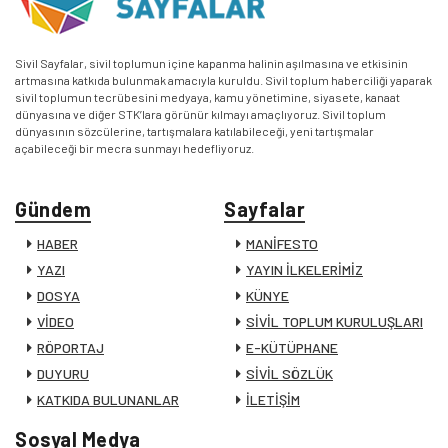
Sivil Sayfalar, sivil toplumun içine kapanma halinin aşılmasına ve etkisinin
artmasına katkıda bulunmak amacıyla kuruldu. Sivil toplum haberciliği yaparak
sivil toplumun tecrübesini medyaya, kamu yönetimine, siyasete, kanaat
dünyasına ve diğer STK’lara görünür kılmayı amaçlıyoruz. Sivil toplum
dünyasının sözcülerine, tartışmalara katılabileceği, yeni tartışmalar
açabileceği bir mecra sunmayı hedefliyoruz.
Gündem
Sayfalar
HABER
MANİFESTO
YAZI
YAYIN İLKELERİMİZ
DOSYA
KÜNYE
VİDEO
SİVİL TOPLUM KURULUŞLARI
RÖPORTAJ
E-KÜTÜPHANE
DUYURU
SİVİL SÖZLÜK
KATKIDA BULUNANLAR
İLETİŞİM
Sosyal Medya