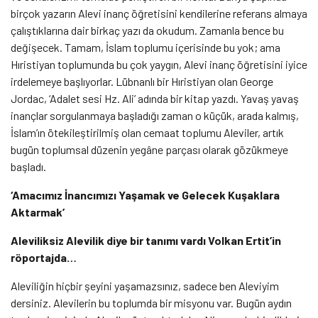
birçok yazarın Alevi inanç öğretisini kendilerine referans almaya
çalıştıklarına dair birkaç yazı da okudum. Zamanla bence bu
değişecek. Tamam, İslam toplumu içerisinde bu yok; ama
Hıristiyan toplumunda bu çok yaygın, Alevi inanç öğretisini iyice
irdelemeye başlıyorlar. Lübnanlı bir Hıristiyan olan George
Jordac, ‘Adalet sesi Hz. Ali’ adında bir kitap yazdı. Yavaş yavaş
inançlar sorgulanmaya başladığı zaman o küçük, arada kalmış,
İslam’ın ötekileştirilmiş olan cemaat toplumu Aleviler, artık
bugün toplumsal düzenin yegâne parçası olarak gözükmeye
başladı.
‘Amacımız İnancımızı Yaşamak ve Gelecek Kuşaklara
Aktarmak’
Aleviliksiz Alevilik diye bir tanımı vardı Volkan Ertit’in
röportajda…
Aleviliğin hiçbir şeyini yaşamazsınız, sadece ben Aleviyim
dersiniz. Alevilerin bu toplumda bir misyonu var. Bugün aydın