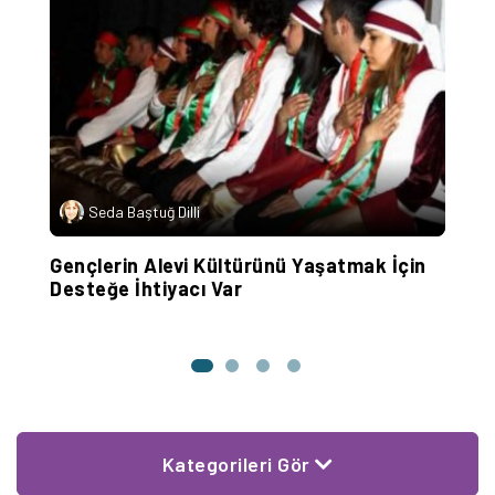
Seda Baştuğ Dilli
Gençlerin Alevi Kültürünü Yaşatmak İçin
Y
Desteğe İhtiyacı Var
T
Kategorileri Gör