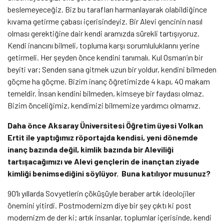
beslemeyeceğiz. Biz bu tarafları harmanlayarak olabildiğince
kıvama getirme çabası içerisindeyiz. Bir Alevi gencinin nasıl
olması gerektiğine dair kendi aramızda sürekli tartışıyoruz.
Kendi inancını bilmeli, topluma karşı sorumluluklarını yerine
getirmeli. Her şeyden önce kendini tanımalı. Kul Osman’ın bir
beyiti var; Senden sana gitmek uzun bir yoldur, kendini bilmeden
göçme ha göçme. Bizim inanç öğretimizde 4 kapı, 40 makam
temeldir. İnsan kendini bilmeden, kimseye bir faydası olmaz.
Bizim önceliğimiz, kendimizi bilmemize yardımcı olmamız.
Daha önce Aksaray Üniversitesi Öğretim üyesi Volkan
Ertit ile yaptığımız röportajda kendisi, yeni dönemde
inanç bazında değil, kimlik bazında bir Aleviliği
tartışacağımızı ve Alevi gençlerin de inançtan ziyade
kimliği benimsediğini söylüyor. Buna katılıyor musunuz?
90’lı yıllarda Sovyetlerin çöküşüyle beraber artık ideolojiler
önemini yitirdi. Postmodernizm diye bir şey çıktı ki post
modernizm de der ki; artık insanlar, toplumlar içerisinde, kendi