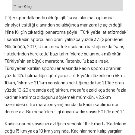
Mine Kılıç
Diğer spor dallarında olduğu gibi koşu alanına toplumsal
cinsiyet eşitliği alanından bakıldığında manzara iç açıcı değil.
Mine Kılıç’ın çıkardığı panaroma şöyle; “Türkiye’de, atletizmdeki
lisanslı kadın sporcuların oranı yalnızca yüzde 37. (Spor Genel
Müdürlüğü, 2017) Uzun mesafe koşularına baktığımızda, ‘yarış
listelerinden hareketle’ bazı tahminlerde bulunmak mümkün.
Türkiye’nin en büyük maratonu “İstanbul”u baz alırsak,
Türkiye’den katılan sporcular arasında kadın sporcu oranının
yüzde 10’u bulmadığını görüyoruz. Türkiye’de düzenlenen 5km,
10km, 15km ve 21.1km yarışlarına baktığımızda ise 21.1’de oran
yüzde 10-20 arasında değişirken, mesafe azaldıkça daha fazla
kadının katılımcı olduğunu söylemek mümkün. 42.2km
üzerindeki ultra maraton yarışlarında da kadın katılımcı son
derece az. Bu mesafelere ilgi duyan kadın sayısı 50 bile değil.”
Kadın koşucu sayısının azlığının sebebini Itır Erhart, “Kadınların
çoğu 15 km ya da 10 km yarışında. Kadınlar hem kalıp yargılar