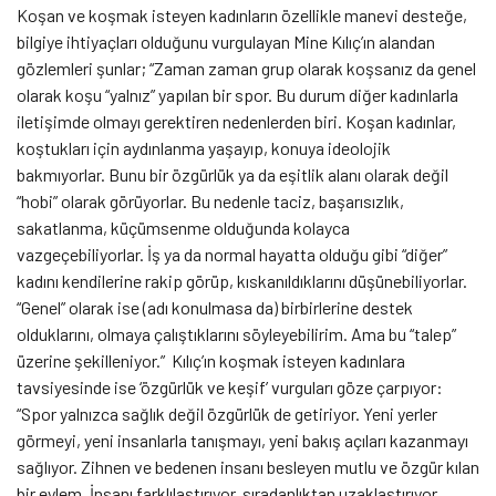
Koşan ve koşmak isteyen kadınların özellikle manevi desteğe,
bilgiye ihtiyaçları olduğunu vurgulayan Mine Kılıç’ın alandan
gözlemleri şunlar; “Zaman zaman grup olarak koşsanız da genel
olarak koşu “yalnız” yapılan bir spor. Bu durum diğer kadınlarla
iletişimde olmayı gerektiren nedenlerden biri. Koşan kadınlar,
koştukları için aydınlanma yaşayıp, konuya ideolojik
bakmıyorlar. Bunu bir özgürlük ya da eşitlik alanı olarak değil
“hobi” olarak görüyorlar. Bu nedenle taciz, başarısızlık,
sakatlanma, küçümsenme olduğunda kolayca
vazgeçebiliyorlar. İş ya da normal hayatta olduğu gibi “diğer”
kadını kendilerine rakip görüp, kıskanıldıklarını düşünebiliyorlar.
“Genel” olarak ise (adı konulmasa da) birbirlerine destek
olduklarını, olmaya çalıştıklarını söyleyebilirim. Ama bu “talep”
üzerine şekilleniyor.” Kılıç’ın koşmak isteyen kadınlara
tavsiyesinde ise ‘özgürlük ve keşif’ vurguları göze çarpıyor:
“Spor yalnızca sağlık değil özgürlük de getiriyor. Yeni yerler
görmeyi, yeni insanlarla tanışmayı, yeni bakış açıları kazanmayı
sağlıyor. Zihnen ve bedenen insanı besleyen mutlu ve özgür kılan
bir eylem. İnsanı farklılaştırıyor, sıradanlıktan uzaklaştırıyor,