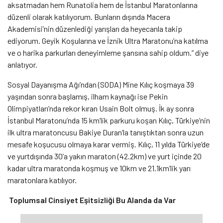
aksatmadan hem Runatolia hem de İstanbul Maratonlarına
düzenli olarak katılıyorum. Bunların dışında Macera
Akademisi’nin düzenlediği yarışları da heyecanla takip
ediyorum. Geyik Koşularına ve İznik Ultra Maratonu’na katılma
ve o harika parkurları deneyimleme şansına sahip oldum.” diye
anlatıyor.
Sosyal Dayanışma Ağı’ndan (SODA) Mine Kılıç koşmaya 39
yaşından sonra başlamış, ilham kaynağı ise Pekin
Olimpiyatları’nda rekor kıran Usain Bolt olmuş. İk ay sonra
İstanbul Maratonu’nda 15 km’lik parkuru koşan Kılıç, Türkiye’nin
ilk ultra maratoncusu Bakiye Duran’la tanıştıktan sonra uzun
mesafe koşucusu olmaya karar vermiş. Kılıç, 11 yılda Türkiye’de
ve yurtdışında 30’a yakın maraton (42.2km) ve yurt içinde 20
kadar ultra maratonda koşmuş ve 10km ve 21.1km’lik yarı
maratonlara katılıyor.
Toplumsal Cinsiyet Eşitsizliği Bu Alanda da Var