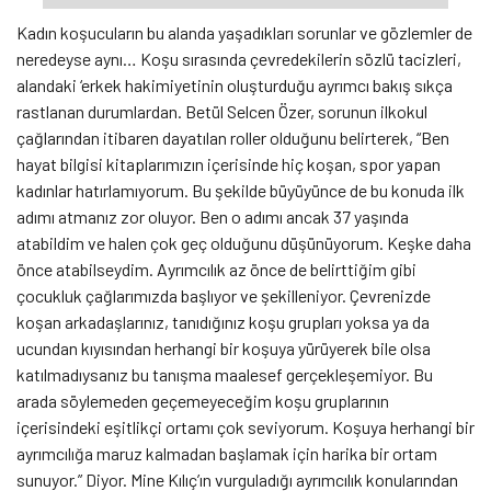
Kadın koşucuların bu alanda yaşadıkları sorunlar ve gözlemler de
neredeyse aynı… Koşu sırasında çevredekilerin sözlü tacizleri,
alandaki ‘erkek hakimiyetinin oluşturduğu ayrımcı bakış sıkça
rastlanan durumlardan. Betül Selcen Özer, sorunun ilkokul
çağlarından itibaren dayatılan roller olduğunu belirterek, “Ben
hayat bilgisi kitaplarımızın içerisinde hiç koşan, spor yapan
kadınlar hatırlamıyorum. Bu şekilde büyüyünce de bu konuda ilk
adımı atmanız zor oluyor. Ben o adımı ancak 37 yaşında
atabildim ve halen çok geç olduğunu düşünüyorum. Keşke daha
önce atabilseydim. Ayrımcılık az önce de belirttiğim gibi
çocukluk çağlarımızda başlıyor ve şekilleniyor. Çevrenizde
koşan arkadaşlarınız, tanıdığınız koşu grupları yoksa ya da
ucundan kıyısından herhangi bir koşuya yürüyerek bile olsa
katılmadıysanız bu tanışma maalesef gerçekleşemiyor. Bu
arada söylemeden geçemeyeceğim koşu gruplarının
içerisindeki eşitlikçi ortamı çok seviyorum. Koşuya herhangi bir
ayrımcılığa maruz kalmadan başlamak için harika bir ortam
sunuyor.” Diyor. Mine Kılıç’ın vurguladığı ayrımcılık konularından