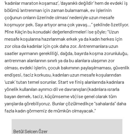
‘kadınlar maraton koşamaz’, ‘dayanıklı değildir’ hem de evdeki iş
bölümü ‘antrenman için zaman bulamamak, ev işlerinin
çoğunun onların üzerinde olması’ nedeniyle uzun mesafe
koşmuyor pek. Sayı artıyor ama çok yavaş…” şeklinde özetliyor.
Mine Kılıç’ın bu konudaki değerlendirmeleri ise şöyle; “Uzun
mesafe koşularına hazırlanmak erkek ya da kadın herkes için
zor olsa da kadınlar için çok daha zor. Antrenmanlara uzun
saatler ayırmanın gerekliliği, dağda, bayırda koşma zorunluluğu,
antrenman alanlarının sınırlı ya da bu alanlara ulaşımın zor
olması, evdeki işlerin, çocuk bakımının paylaşılmaması, güvenlik
endişesi, taciz korkusu, kadınları uzun mesafe koşularından
‘uzak’ tutan temel sorunlar. Start ve finiş alanlarında kadınlara
yönelik kullanılan ayrımcı dil ve davranışları (kadınlara ısrarla
bayan demek, taciz, küçümseme vb) ise genel olarak tüm
yarışlarda görebiliyoruz. Bunlar çözülmedikçe “sahalarda” daha
fazla kadın görmemiz de mümkün olmayacak.”
Betül Selcen Özer