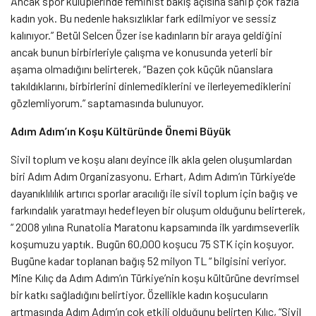
Ancak spor kulüplerinde feminist bakış açısına sahip çok fazla
kadın yok. Bu nedenle haksızlıklar fark edilmiyor ve sessiz
kalınıyor.” Betül Selcen Özer ise kadınların bir araya geldiğini
ancak bunun birbirleriyle çalışma ve konusunda yeterli bir
aşama olmadığını belirterek, “Bazen çok küçük nüanslara
takıldıklarını, birbirlerini dinlemediklerini ve ilerleyemediklerini
gözlemliyorum.” saptamasında bulunuyor.
Adım Adım’ın Koşu Kültüründe Önemi Büyük
Sivil toplum ve koşu alanı deyince ilk akla gelen oluşumlardan
biri Adım Adım Organizasyonu. Erhart, Adım Adım’ın Türkiye’de
dayanıklılılık artırıcı sporlar aracılığı ile sivil toplum için bağış ve
farkındalık yaratmayı hedefleyen bir oluşum olduğunu belirterek,
“ 2008 yılına Runatolia Maratonu kapsamında ilk yardımseverlik
koşumuzu yaptık. Bugün 60,000 koşucu 75 STK için koşuyor.
Bugüne kadar toplanan bağış 52 milyon TL “ bilgisini veriyor.
Mine Kılıç da Adım Adım’ın Türkiye’nin koşu kültürüne devrimsel
bir katkı sağladığını belirtiyor. Özellikle kadın koşucuların
artmasında Adım Adım’ın çok etkili olduğunu belirten Kılıç, “Sivil