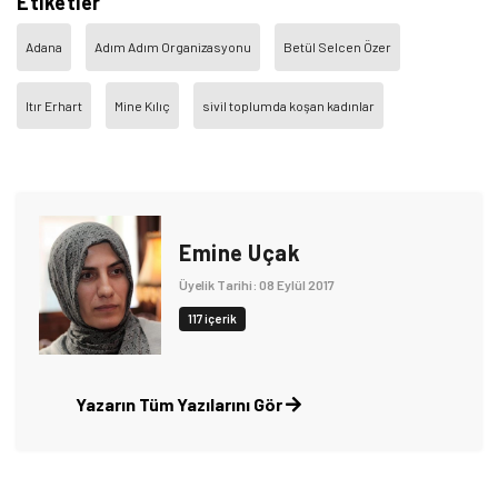
Etiketler
Adana
Adım Adım Organizasyonu
Betül Selcen Özer
Itır Erhart
Mine Kılıç
sivil toplumda koşan kadınlar
Emine Uçak
Üyelik Tarihi: 08 Eylül 2017
117 içerik
Yazarın Tüm Yazılarını Gör