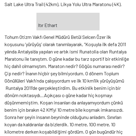
Salt Lake Ultra Trail (42km), Likya Yolu Ultra Maratonu (4K).
Itır Ethart
Tohum Otizm Vakfı Genel Müdürü Betül Selcen Özer ilk
koşusunu ‘yürüyüş’ olarak tanımlayarak, “Koşuyla ilk defa 2011
yılında Antalya’da yapılan ve artık ismi Runatolia olan Runtalya
Maratonu ile tanıştım. O güne kadar bu tarz sportif bir etkinliğe
hiç dahil olmamıştım. Maraton nedir? Göğüs numarası nedir?
Çip nedir? İnanın hiçbir şey bilmiyordum. O dönem Toplum
Gönüllüleri Vakfı’nda çalışıyordum ve ilk 10 km’lik yürüyüşümü
Runtalya 2011’de gerçekleştirdim. Bu etkinlik benim için bir
dönüm noktasıydı…Açıkçası o güne kadar hiç koşmayı
düşünmemiştim. Koşan insanları da anlayamıyordum çünkü
benim için bırakın 42 KM’yi 10 metre bile koşmak imkansızdı.
Sonra her şeyin insanın beyninde olduğunu anladım. Sınırları
koyan da kaldıranlar da bizlerdik. 10 metre, 100 metre, 10
kilometre derken koşabildiğimi gördüm. O gün bugündür hiç