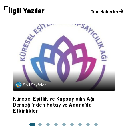
İlgili Yazılar
Tüm Haberler
Sivil Sayfalar
sa
Küresel Eşitlik ve Kapsayıcılık Ağı
“
Derneği’nden Hatay ve Adana’da
g
Etkinlikler