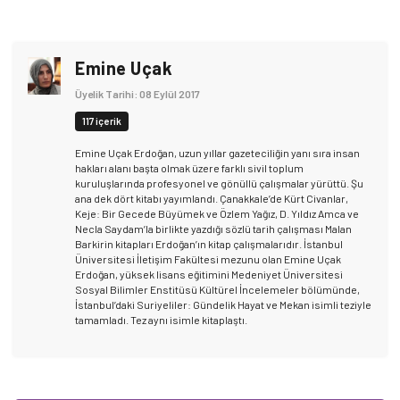
Emine Uçak
Üyelik Tarihi: 08 Eylül 2017
117 içerik
Emine Uçak Erdoğan, uzun yıllar gazeteciliğin yanı sıra insan
hakları alanı başta olmak üzere farklı sivil toplum
kuruluşlarında profesyonel ve gönüllü çalışmalar yürüttü. Şu
ana dek dört kitabı yayımlandı. Çanakkale’de Kürt Civanlar,
Keje: Bir Gecede Büyümek ve Özlem Yağız, D. Yıldız Amca ve
Necla Saydam’la birlikte yazdığı sözlü tarih çalışması Malan
Barkirin kitapları Erdoğan’ın kitap çalışmalarıdır. İstanbul
Üniversitesi İletişim Fakültesi mezunu olan Emine Uçak
Erdoğan, yüksek lisans eğitimini Medeniyet Üniversitesi
Sosyal Bilimler Enstitüsü Kültürel İncelemeler bölümünde,
İstanbul’daki Suriyeliler: Gündelik Hayat ve Mekan isimli teziyle
tamamladı. Tez aynı isimle kitaplaştı.