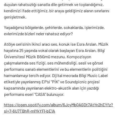
duyulan rahatsızlığı sanatla dile getirmek ve toplandığımız,
kendimizi ifade ettiğimiz, bir araya geldiğimiz alanın sınırlarını
genişletmek.
Yaşadığımız bölgelerde, şehirlerde, sokaklarda, işlerimizde,
evlerimizde bizleri neler rahatsız ediyor?
Atölye serisinin ikinci aracı ses, konuk ise Esra Arslan. Müzik
hayatına 25 yaşında vokal olarak başlayan Esra Arslan, Bilgi
Üniversitesi Müzik Bölümü mezunu. Kompozisyon
çalışmalarında ses fiziği, ses mühendisliği, sesli ve görsel
performans sanatı elementlerini ve bu elementlerin politiğini
harmanlamayı tercih ediyor. Dijital mecrada Bilgi Music Label
etiketiyle yayınlanmış EP’si “PİK” ve Soundpicnic projesi
kapsamında yayınlanan elektro-akustik alan için yazdığı
performans eseri “CASA” bulunuyor.
https://open.spotify.com/
album/6JcyMbQAGDt7AtYn2hEYfz?
si=7-6U7TBhR-mlYkYFl-bE1A