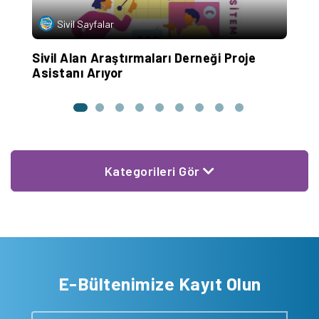
Sivil Sayfalar
Sivil Alan Araştırmaları Derneği Proje
S
Asistanı Arıyor
S
Kategorileri Gör
E-Bültenimize Kayıt Olun