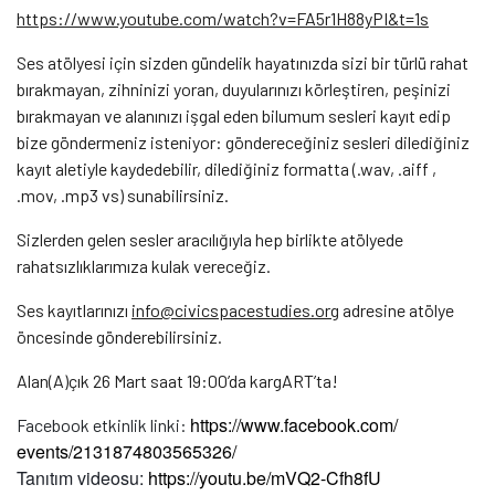
https://www.youtube.com/watch?
v=FA5r1H88yPI&t=1s
Ses atölyesi için sizden gündelik hayatınızda sizi bir türlü rahat
bırakmayan, zihninizi yoran, duyularınızı körleştiren, peşinizi
bırakmayan ve alanınızı işgal eden bilumum sesleri kayıt edip
bize göndermeniz isteniyor: göndereceğiniz sesleri dilediğiniz
kayıt aletiyle kaydedebilir, dilediğiniz formatta (.wav, .aiff ,
.mov, .mp3 vs) sunabilirsiniz.
Sizlerden gelen sesler aracılığıyla hep birlikte atölyede
rahatsızlıklarımıza kulak vereceğiz.
Ses kayıtlarınızı
info@civicspacestudies.org
adresine atölye
öncesinde gönderebilirsiniz.
Alan(A)çık 26 Mart saat 19:00’da kargART’ta!
https://www.facebook.com/
Facebook etkinlik linki:
events/2131874803565326/
Tanıtım videosu:
https://youtu.be/mVQ2-Cfh8fU