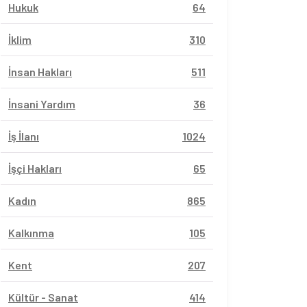
Hukuk
64
İklim
310
İnsan Hakları
511
İnsani Yardım
36
İş İlanı
1024
İşçi Hakları
65
Kadın
865
Kalkınma
105
Kent
207
Kültür - Sanat
414