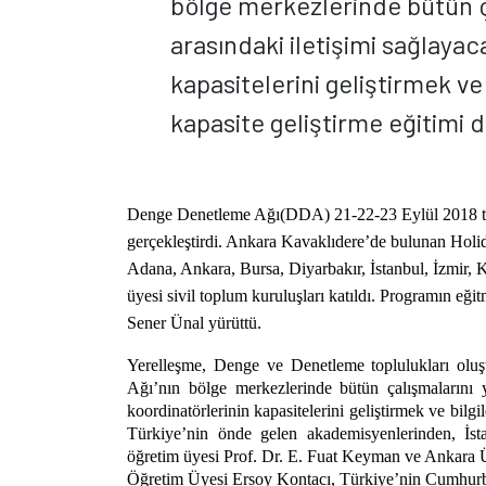
bölge merkezlerinde bütün ç
arasındaki iletişimi sağlayac
kapasitelerini geliştirmek ve
kapasite geliştirme eğitimi 
Denge Denetleme Ağı(DDA) 21-22-23 Eylül 2018 tari
gerçekleştirdi. Ankara Kavaklıdere’de bulunan Holid
Adana, Ankara, Bursa, Diyarbakır, İstanbul, İzmi
üyesi sivil toplum kuruluşları katıldı. Programın e
Sener Ünal yürüttü.
Yerelleşme, Denge ve Denetleme toplulukları oluş
Ağı’nın bölge merkezlerinde bütün çalışmalarını yü
koordinatörlerinin kapasitelerini geliştirmek ve bilg
Türkiye’nin önde gelen akademisyenlerinden, İsta
öğretim üyesi Prof. Dr. E. Fuat Keyman ve Ankara
Öğretim Üyesi Ersoy Kontacı, Türkiye’nin Cumhurbaşk