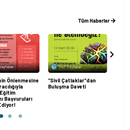
Tüm Haberler
 Sayfalar
Sivil Sayfalar
Si
in Önlenmesine
“Sivil Çatlaklar”dan
Kürese
acılığıyla
Buluşma Daveti
Kapsa
Eğitim
Derne
ı Başvuruları
Adana
diyor!