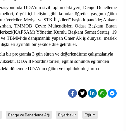
erasyonunda DDA’nın sivil toplumdaki yeri, Denge Denetleme
melleri, örgüt içi iletişim gibi konular öğretici yaygın eğitim
rar Vericiler, Medya ve STK İlişkileri” başlıklı panelde; Ankara
 Arıhan, TMMOB Çevre Mühendisleri Odası Başkanı Baran
rı Merkezi(KAPSAM) Yönetim Kurulu Başkanı Samet Serttaş, 19
en ve TBMM’de danışmanlık yapan Ömer Ak iş dünyası, meslek
şkileri ayrıntılı bir şekilde dile getirdiler.
olu bir programla 3 gün süren ve değerlendirme çalışmalarıyla
 yüksekti. DDA İl koordinatörleri, eğitim sonunda eğitimden
üzdeki dönemde DDA’nın eğitim ve topluluk oluşturma
Denge ve Denetleme Ağı
Diyarbakır
Eğitim