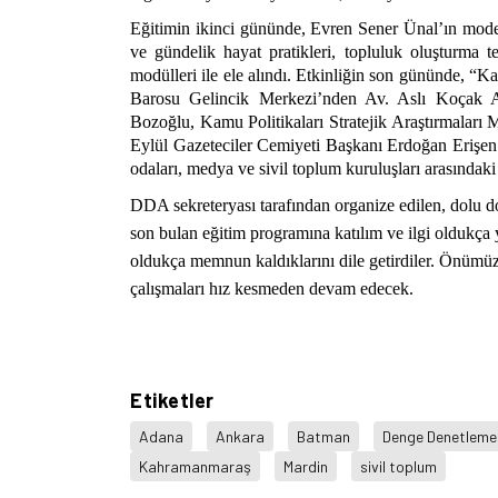
Eğitimin ikinci gününde, Evren Sener Ünal’ın mod
ve gündelik hayat pratikleri, topluluk oluşturma te
modülleri ile ele alındı. Etkinliğin son gününde, “Ka
Barosu Gelincik Merkezi’nden Av. Aslı Koçak
Bozoğlu, Kamu Politikaları Stratejik Araştırmala
Eylül Gazeteciler Cemiyeti Başkanı Erdoğan Eriş
odaları, medya ve sivil toplum kuruluşları arasındaki ili
DDA sekreteryası tarafından organize edilen, dolu d
son bulan eğitim programına katılım ve ilgi oldukça
oldukça memnun kaldıklarını dile getirdiler. Önüm
çalışmaları hız kesmeden devam edecek.
Etiketler
Adana
Ankara
Batman
Denge Denetleme
Kahramanmaraş
Mardin
sivil toplum