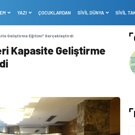
DEM
YAZI
ÇOCUKLARDAN
SİVİL DÜNYA
SİVİL TA
ite Geliştirme Eğitimi” Gerçekleştirdi
eri Kapasite Geliştirme
di