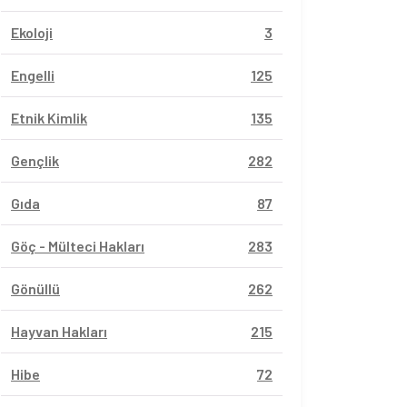
Ekoloji
3
Engelli
125
Etnik Kimlik
135
Gençlik
282
Gıda
87
Göç - Mülteci Hakları
283
Gönüllü
262
Hayvan Hakları
215
Hibe
72