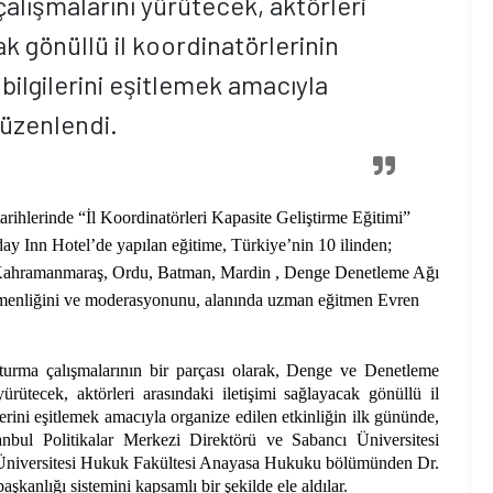
alışmalarını yürütecek, aktörleri
ak gönüllü il koordinatörlerinin
 bilgilerini eşitlemek amacıyla
düzenlendi.
hlerinde “İl Koordinatörleri Kapasite Geliştirme Eğitimi”
ay Inn Hotel’de yapılan eğitime, Türkiye’nin 10 ilinden;
r, Kahramanmaraş, Ordu, Batman, Mardin , Denge Denetleme Ağı
ğitmenliğini ve moderasyonunu, alanında uzman eğitmen Evren
turma çalışmalarının bir parçası olarak, Denge ve Denetleme
rütecek, aktörleri arasındaki iletişimi sağlayacak gönüllü il
ilerini eşitlemek amacıyla organize edilen etkinliğin ilk gününde,
nbul Politikalar Merkezi Direktörü ve Sabancı Üniversitesi
 Üniversitesi Hukuk Fakültesi Anayasa Hukuku bölümünden Dr.
anlığı sistemini kapsamlı bir şekilde ele aldılar.