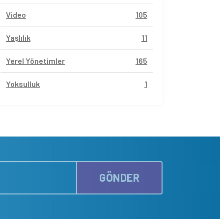
Video
105
Yaşlılık
11
Yerel Yönetimler
165
Yoksulluk
1
GÖNDER