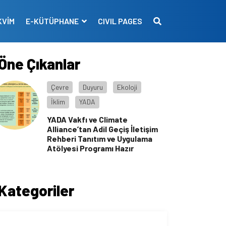
KVİM
E-KÜTÜPHANE
CIVIL PAGES
Öne Çıkanlar
Çevre
Duyuru
Ekoloji
İklim
YADA
YADA Vakfı ve Climate
Alliance’tan Adil Geçiş İletişim
Rehberi Tanıtım ve Uygulama
Atölyesi Programı Hazır
Kategoriler