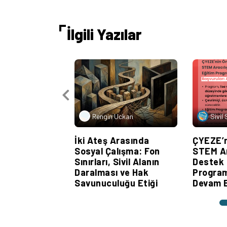
İlgili Yazılar
Rengin Uckan
Sivil
İki Ateş Arasında
ÇYEZE’n
Sosyal Çalışma: Fon
STEM Ar
Sınırları, Sivil Alanın
Destek 
Daralması ve Hak
Program
Savunuculuğu Etiği
Devam E