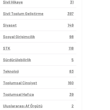
Sivil Hikaye
31
Sivil Toplum Geliştirme
397
Siyaset
149
Sosyal Girişimcilik
98
STK
118
Sürdürülebilirlik
5
Teknoloji
83
Toplumsal Cinsiyet
160
Toplumsal Hafıza
39
Uluslararası Af Örgütü
2