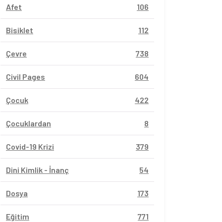
Afet
106
Bisiklet
112
Çevre
738
Civil Pages
604
Çocuk
422
Çocuklardan
8
Covid-19 Krizi
379
Dini Kimlik - İnanç
54
Dosya
173
Eğitim
771