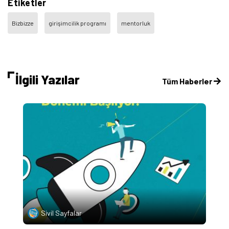
Etiketler
Bizbizze
girişimcilik programı
mentorluk
İlgili Yazılar
Tüm Haberler
Sivil Sayfalar