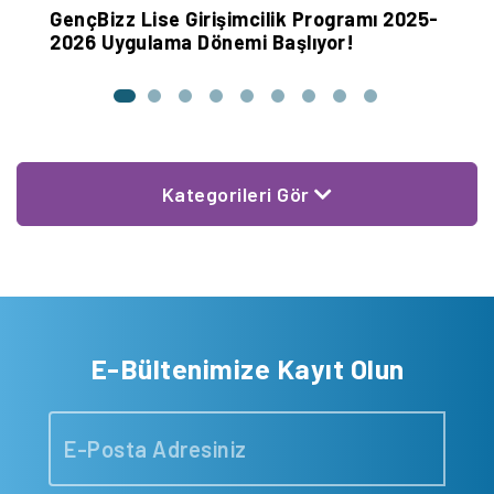
GençBizz Lise Girişimcilik Programı 2025-
K
2026 Uygulama Dönemi Başlıyor!
B
Kategorileri Gör
E-Bültenimize Kayıt Olun