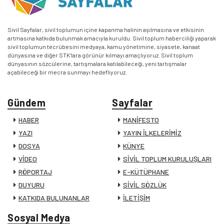
Sivil Sayfalar, sivil toplumun içine kapanma halinin aşılmasına ve etkisinin
artmasına katkıda bulunmak amacıyla kuruldu. Sivil toplum haberciliği yaparak
sivil toplumun tecrübesini medyaya, kamu yönetimine, siyasete, kanaat
dünyasına ve diğer STK’lara görünür kılmayı amaçlıyoruz. Sivil toplum
dünyasının sözcülerine, tartışmalara katılabileceği, yeni tartışmalar
açabileceği bir mecra sunmayı hedefliyoruz.
Gündem
Sayfalar
HABER
MANİFESTO
YAZI
YAYIN İLKELERİMİZ
DOSYA
KÜNYE
VİDEO
SİVİL TOPLUM KURULUŞLARI
RÖPORTAJ
E-KÜTÜPHANE
DUYURU
SİVİL SÖZLÜK
KATKIDA BULUNANLAR
İLETİŞİM
Sosyal Medya