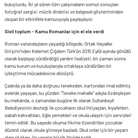
buluşturdu. İki yıl süren tüm çalışmaların somut sonuçları
fotoğraf sergisi, müzik dinletisi ve belgesel gösteriminden
oluşan bir etkinlikle kamuoyuyla paylaşılıyor.
Sivil toplum – Kamu Romanlar için el ele verdi
Roman vatandaşların yaşadığı bölgede, Ortak Hayaller
Girişimi’nden Kelemet Çiğdem Türk’ün 2015 Eylül ayında gönüllü
olarak başlayıp sürdürdüğü yardım faaliyeti, bir zaman sonra
kamu kurum ve kuruluşlarıyla ortaklaşa sürdürülen bir
iyileştirme mücadelesine dönüştü.
Çadırda ya da daha doğrusu tenekeden, kartondan imal edilmiş
evlerde yaşayan, bu yüzden “Teneke mahalle” adıyla özdeşleşen
bu mekânda, o zamandan bugüne ilk olarak Sultanbeyli
Belediyesinin desteği ile çocukların okul ihtiyaçları, kıyafetleri,
sabah kahvaltıları, öğle yemekleri ve okula ulaşım için servisleri
temin edildi. Bu sayede okuma fikrine özendirilen çocuklar
düzenli olarak okula gitmeye başladı. Okul onlar için bir yaşam
alanı olurken, ön yargılar büyük ölçüde kırıldı.