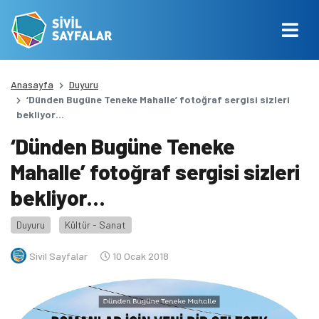
Anasayfa
Duyuru
‘Dünden Bugüne Teneke Mahalle’ fotoğraf sergisi sizleri
bekliyor…
‘Dünden Bugüne Teneke
Mahalle’ fotoğraf sergisi sizleri
bekliyor…
Duyuru
Kültür - Sanat
Sivil Sayfalar
10 Ocak 2018