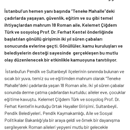
İstanbul’un hemen yanı başında
“Teneke Mahalle”deki
çadırlarda yaşayan, güvenlik, eğitim ve su gibi temel
ihtiyaçlardan mahrum 18 Roman aile, Kelemet Çiğdem
Türk ve sosyolog Prof. Dr. Ferhat Kentel önderliğinde
başlatılan gönüllü girişimin iki yıl süren çabaları
sonucunda evlerine geçti. Gönüllüler, k
amu kuruluşları ve
belediyelerin desteği sayesinde gerçekleşen bu mutlu
olay düzenlenecek bir etkinlikle kamuoyuna tanıtılıyor.
İstanbul’un Pendik ve Sultanbeyli ilçelerinin sınırında bulunan ve
sıcak bir yuva, temiz su ve eğitimden mahrum olarak “Teneke
Mahalle”deki çadırlarda yaşan 18 Roman aile, iki yıl süren çabalar
sonunda derme çatma çadırlardan kurtuldu; aileler eve, çocuklar
eğitime kavuştu. Kelemet Çiğdem Türk ve sosyolog Prof. Dr.
Ferhat Kentel’in kurduğu Ortak Hayaller Girişimi, Sultanbeyli,
Pendik Belediyeleri, Pendik Kaymakamlığı, Aile ve Sosyal
Politikalar Bakanlığı’yla bir araya geldi ve örnek bir dayanışma
sergileyerek Roman aileleri yepyeni mutlu bir gelecekle