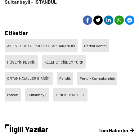
Sultanbeyli – İSTANBUL
Etiketler
AİLE VE SOSYAL POLİTİKALAR BAKANLIĞI
Ferhat Kentel
HÜSEYİN KESKİN
KELEMET ÇİĞDEM TÜRK
ORTAK HAYALLER GİRİŞİMİ
Pendik
Pendik Kaymakamlığı
roman
Sultanbeyli
TENEKE MAHALLE
İlgili Yazılar
Tüm Haberler