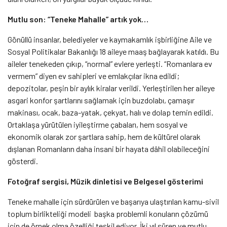
Mutlu son: “Teneke Mahalle” artık yok…
Gönüllü insanlar, belediyeler ve kaymakamlık işbirliğine Aile ve
Sosyal Politikalar Bakanlığı 18 aileye maaş bağlayarak katıldı. Bu
aileler tenekeden çıkıp, “normal” evlere yerleşti. “Romanlara ev
vermem” diyen ev sahipleri ve emlakçılar ikna edildi;
depozitolar, peşin bir aylık kiralar verildi. Yerleştirilen her aileye
asgari konfor şartlarını sağlamak için buzdolabı, çamaşır
makinası, ocak, baza-yatak, çekyat, halı ve dolap temin edildi.
Ortaklaşa yürütülen iyileştirme çabaları, hem sosyal ve
ekonomik olarak zor şartlara sahip, hem de kültürel olarak
dışlanan Romanların daha insani bir hayata dâhil olabileceğini
gösterdi.
Fotoğraf sergisi, Müzik dinletisi ve Belgesel gösterimi
Teneke mahalle için sürdürülen ve başarıya ulaştırılan kamu-sivil
toplum birlikteliği modeli başka problemli konuların çözümü
için de örnek olma özelliği teşkil ediyor. İki yıl süren ve mutlu