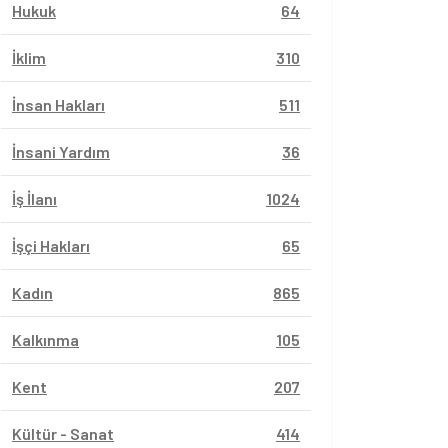
Hukuk
64
İklim
310
İnsan Hakları
511
İnsani Yardım
36
İş İlanı
1024
İşçi Hakları
65
Kadın
865
Kalkınma
105
Kent
207
Kültür - Sanat
414