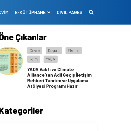
KVİM
E-KÜTÜPHANE
CIVIL PAGES
Öne Çıkanlar
Çevre
Duyuru
Ekoloji
İklim
YADA
YADA Vakfı ve Climate
Alliance’tan Adil Geçiş İletişim
Rehberi Tanıtım ve Uygulama
Atölyesi Programı Hazır
Kategoriler