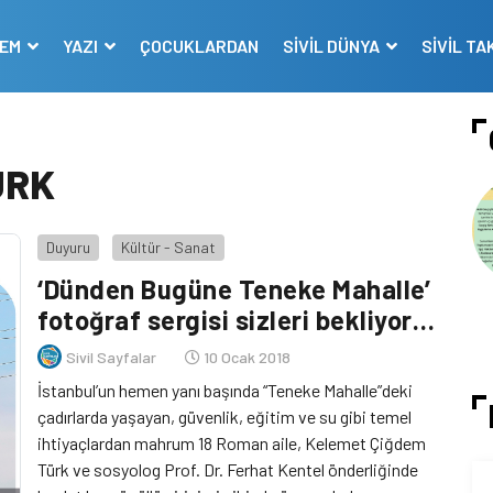
DEM
YAZI
ÇOCUKLARDAN
SİVİL DÜNYA
SİVİL TA
ÜRK
Duyuru
Kültür - Sanat
‘Dünden Bugüne Teneke Mahalle’
fotoğraf sergisi sizleri bekliyor…
Sivil Sayfalar
10 Ocak 2018
İstanbul’un hemen yanı başında “Teneke Mahalle”deki
çadırlarda yaşayan, güvenlik, eğitim ve su gibi temel
ihtiyaçlardan mahrum 18 Roman aile, Kelemet Çiğdem
Türk ve sosyolog Prof. Dr. Ferhat Kentel önderliğinde