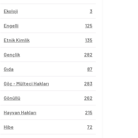
Ekoloji
3
Engelli
125
Etnik Kimlik
135
Gençlik
282
Gıda
87
Göç - Mülteci Hakları
283
Gönüllü
262
Hayvan Hakları
215
Hibe
72