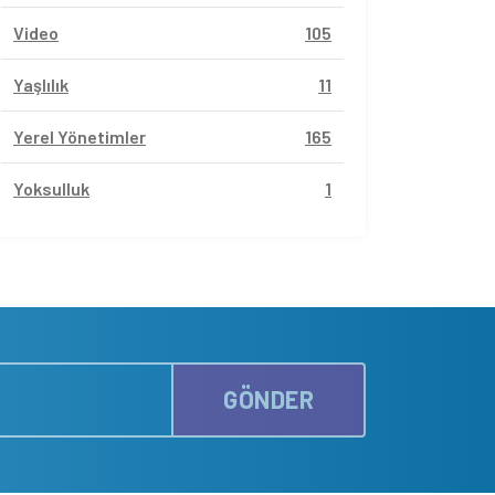
Video
105
Yaşlılık
11
Yerel Yönetimler
165
Yoksulluk
1
GÖNDER