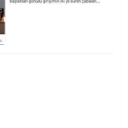
başlatılan gönüllü girişimin iki yıl süren çabaları
sonucunda evlerine geçti. Gönüllüler, kamu kuruluşları
ve belediyelerin desteği sayesinde gerçekleşen bu
mutlu olay düzenlenecek bir etkinlikle kamuoyuna
tanıtılıyor. İstanbul’un […]