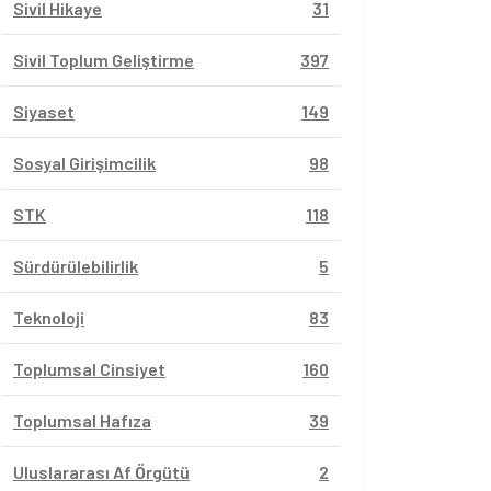
Sivil Hikaye
31
Sivil Toplum Geliştirme
397
Siyaset
149
Sosyal Girişimcilik
98
STK
118
Sürdürülebilirlik
5
Teknoloji
83
Toplumsal Cinsiyet
160
Toplumsal Hafıza
39
Uluslararası Af Örgütü
2