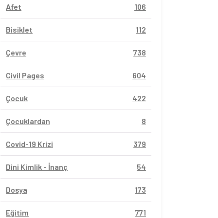
Afet
106
Bisiklet
112
Çevre
738
Civil Pages
604
Çocuk
422
Çocuklardan
8
Covid-19 Krizi
379
Dini Kimlik - İnanç
54
Dosya
173
Eğitim
771