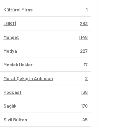
Kültürel Miras
1
LGBTİ
263
Manşet
1148
Medya
227
Meslek Hakları
17
Murat Çekiç'in Ardından
2
Podcast
168
Sağlık
170
Sivil Bülten
45