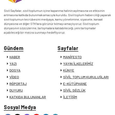
Sivil Sayfalar, sivil toplumun içine kapanma halinin aşılmasına ve etkisinin
artmasına katkıda bulunmak amacıyla kuruldu. Sivil toplum haberciliği yaparak
sivil toplumun tecrübesini medyaya, kamu yönetimine, siyasete, kanaat
dünyasına ve diğer STK’lara görünür kılmayı amaçlıyoruz. Sivil toplum
dünyasının sözcülerine, tartışmalara katılabileceği, yeni tartışmalar
açabileceği bir mecra sunmayı hedefliyoruz.
Gündem
Sayfalar
HABER
MANİFESTO
YAZI
YAYIN İLKELERİMİZ
DOSYA
KÜNYE
VİDEO
SİVİL TOPLUM KURULUŞLARI
RÖPORTAJ
E-KÜTÜPHANE
DUYURU
SİVİL SÖZLÜK
KATKIDA BULUNANLAR
İLETİŞİM
Sosyal Medya