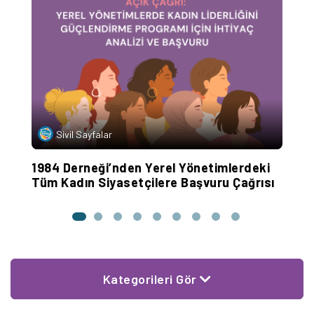
Sivil Sayfalar
1984 Derneği’nden Yerel Yönetimlerdeki
T
Tüm Kadın Siyasetçilere Başvuru Çağrısı
Kategorileri Gör