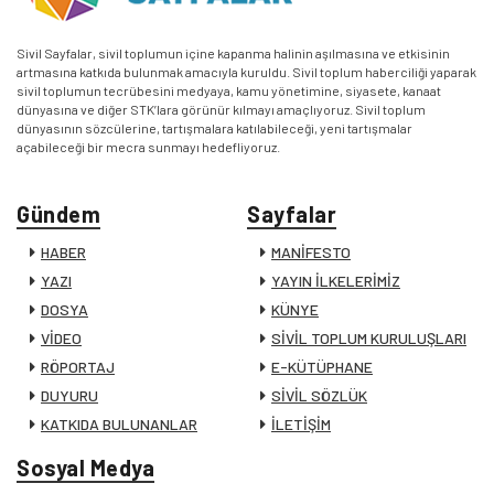
Sivil Sayfalar, sivil toplumun içine kapanma halinin aşılmasına ve etkisinin
artmasına katkıda bulunmak amacıyla kuruldu. Sivil toplum haberciliği yaparak
sivil toplumun tecrübesini medyaya, kamu yönetimine, siyasete, kanaat
dünyasına ve diğer STK’lara görünür kılmayı amaçlıyoruz. Sivil toplum
dünyasının sözcülerine, tartışmalara katılabileceği, yeni tartışmalar
açabileceği bir mecra sunmayı hedefliyoruz.
Gündem
Sayfalar
HABER
MANİFESTO
YAZI
YAYIN İLKELERİMİZ
DOSYA
KÜNYE
VİDEO
SİVİL TOPLUM KURULUŞLARI
RÖPORTAJ
E-KÜTÜPHANE
DUYURU
SİVİL SÖZLÜK
KATKIDA BULUNANLAR
İLETİŞİM
Sosyal Medya