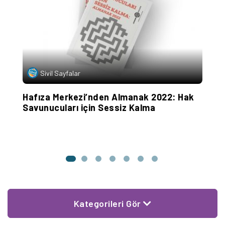
B
Sivil Sayfalar
A
Hafıza Merkezi’nden Almanak 2022: Hak
Savunucuları için Sessiz Kalma
Kategorileri Gör