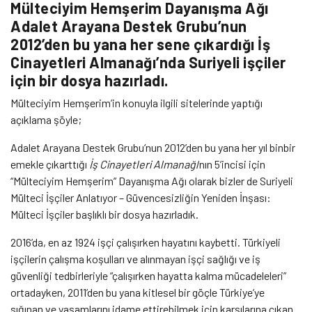
Mülteciyim Hemşerim Dayanışma Ağı
Adalet Arayana Destek Grubu’nun
2012’den bu yana her sene çıkardığı İş
Cinayetleri Almanağı’nda Suriyeli işçiler
için bir dosya hazırladı.
Mülteciyim Hemşerim’in konuyla ilgili sitelerinde yaptığı
açıklama şöyle;
Adalet Arayana Destek Grubu‘nun 2012’den bu yana her yıl binbir
emekle çıkarttığı
İş Cinayetleri Almanağı
‘nın 5’incisi için
“Mülteciyim Hemşerim” Dayanışma Ağı olarak bizler de Suriyeli
Mülteci İşçiler Anlatıyor – Güvencesizliğin Yeniden İnşası:
Mülteci İşçiler başlıklı bir dosya hazırladık.
2016’da, en az 1924 işçi çalışırken hayatını kaybetti. Türkiyeli
işçilerin çalışma koşulları ve alınmayan işçi sağlığı ve iş
güvenliği tedbirleriyle “çalışırken hayatta kalma mücadeleleri”
ortadayken, 2011’den bu yana kitlesel bir göçle Türkiye’ye
sığınan ve yaşamlarını idame ettirebilmek için karşılarına çıkan