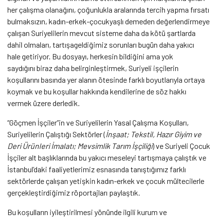
her çalışma olanağını, çoğunlukla aralarında tercih yapma fırsatı
bulmaksızın, kadın-erkek-çocukyaşlı demeden değerlendirmeye
çalışan Suriyelilerin mevcut sisteme daha da kötü şartlarda
dahil olmaları, tartışageldiğimiz sorunları bugün daha yakıcı
hale getiriyor. Bu dosyayı, herkesin bildiğini ama yok
saydığını biraz daha belirginleştirmek, Suriyeli işçilerin
koşullarını basında yer alanın ötesinde farklı boyutlarıyla ortaya
koymak ve bu koşullar hakkında kendilerine de söz hakkı
vermek üzere derledik.
“Göçmen İşçiler”in ve Suriyelilerin Yasal Çalışma Koşulları,
Suriyelilerin Çalıştığı Sektörler (
İnşaat; Tekstil, Hazır Giyim ve
Deri Ürünleri İmalatı; Mevsimlik Tarım İşçiliği
) ve Suriyeli Çocuk
İşçiler alt başlıklarında bu yakıcı meseleyi tartışmaya çalıştık ve
İstanbul’daki faaliyetlerimiz esnasında tanıştığımız farklı
sektörlerde çalışan yetişkin kadın-erkek ve çocuk mültecilerle
gerçekleştirdiğimiz röportajları paylaştık.
Bu koşulların iyileştirilmesi yönünde ilgili kurum ve