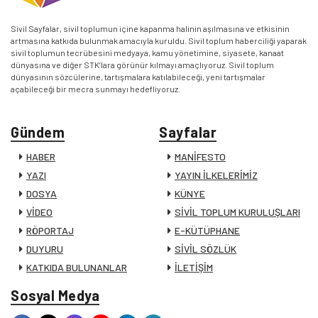
Sivil Sayfalar, sivil toplumun içine kapanma halinin aşılmasına ve etkisinin
artmasına katkıda bulunmak amacıyla kuruldu. Sivil toplum haberciliği yaparak
sivil toplumun tecrübesini medyaya, kamu yönetimine, siyasete, kanaat
dünyasına ve diğer STK’lara görünür kılmayı amaçlıyoruz. Sivil toplum
dünyasının sözcülerine, tartışmalara katılabileceği, yeni tartışmalar
açabileceği bir mecra sunmayı hedefliyoruz.
Gündem
Sayfalar
HABER
MANİFESTO
YAZI
YAYIN İLKELERİMİZ
DOSYA
KÜNYE
VİDEO
SİVİL TOPLUM KURULUŞLARI
RÖPORTAJ
E-KÜTÜPHANE
DUYURU
SİVİL SÖZLÜK
KATKIDA BULUNANLAR
İLETİŞİM
Sosyal Medya