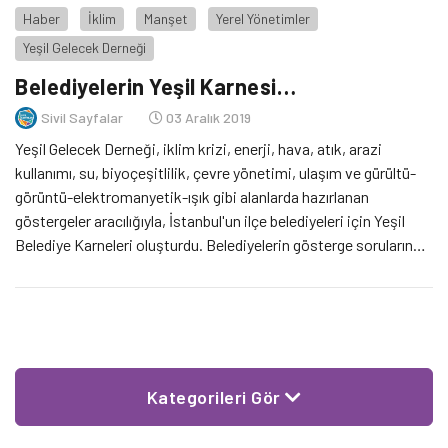
Haber
İklim
Manşet
Yerel Yönetimler
Yeşil Gelecek Derneği
Belediyelerin Yeşil Karnesi…
Sivil Sayfalar
03 Aralık 2019
Yeşil Gelecek Derneği, iklim krizi, enerji, hava, atık, arazi
kullanımı, su, biyoçeşitlilik, çevre yönetimi, ulaşım ve gürültü-
görüntü-elektromanyetik-ışık gibi alanlarda hazırlanan
göstergeler aracılığıyla, İstanbul'un ilçe belediyeleri için Yeşil
Belediye Karneleri oluşturdu. Belediyelerin gösterge sorularına
olumlu yanıt verdiği en yüksek oranın %55 olduğu belirtilen
karnede, yaşam kalitesini yükseltmesi için 'yeşil belediye'
çalışmalarına acil olarak başlanmasının altı çiziliyor.
Kategorileri Gör