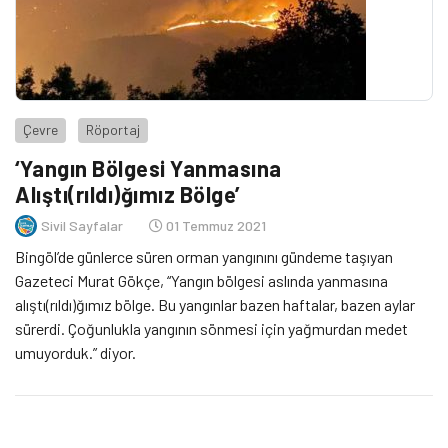
Çevre
Röportaj
‘Yangın Bölgesi Yanmasına
Alıştı(rıldı)ğımız Bölge’
Sivil Sayfalar
01 Temmuz 2021
Bingöl’de günlerce süren orman yangınını gündeme taşıyan
Gazeteci Murat Gökçe, “Yangın bölgesi aslında yanmasına
alıştı(rıldı)ğımız bölge. Bu yangınlar bazen haftalar, bazen aylar
sürerdi. Çoğunlukla yangının sönmesi için yağmurdan medet
umuyorduk.” diyor.