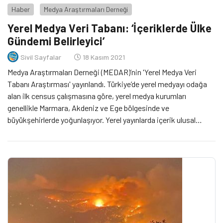
Haber
Medya Araştırmaları Derneği
Yerel Medya Veri Tabanı: ‘İçeriklerde Ülke
Gündemi Belirleyici’
Sivil Sayfalar
18 Kasım 2021
Medya Araştırmaları Derneği (MEDAR)’nin 'Yerel Medya Veri
Tabanı Araştırması' yayınlandı. Türkiye’de yerel medyayı odağa
alan ilk census çalışmasına göre, yerel medya kurumları
genellikle Marmara, Akdeniz ve Ege bölgesinde ve
büyükşehirlerde yoğunlaşıyor. Yerel yayınlarda içerik ulusal
medyaya benzer ülke gündemi doğrultusunda şekilleniyor;
spesifik temalarda özgün yayın üretimi zayıf kalıyor.