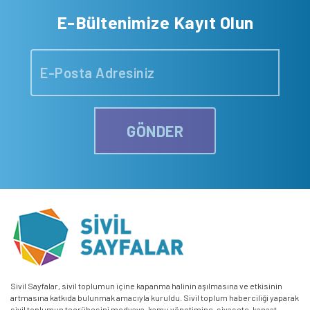
E-Bültenimize Kayıt Olun
GÖNDER
Sivil Sayfalar, sivil toplumun içine kapanma halinin aşılmasına ve etkisinin
artmasına katkıda bulunmak amacıyla kuruldu. Sivil toplum haberciliği yaparak
sivil toplumun tecrübesini medyaya, kamu yönetimine, siyasete, kanaat