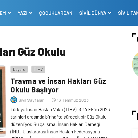
DEM
YAZI
ÇOCUKLARDAN
SİVİL DÜNYA
SİVİL TA
arı Güz Okulu
Duyuru
TİHV
Travma ve İnsan Hakları Güz
Okulu Başlıyor
Sivil Sayfalar
13 Temmuz 2023
Türkiye İnsan Hakları Vakfı (TİHV), 8-14 Ekim 2023
tarihleri arasında bir hafta sürecek bir Güz Okulu
düzenliyor. Bu çalışma, İnsan Hakları Derneği
(İHD), Uluslararası İnsan Hakları Federasyonu