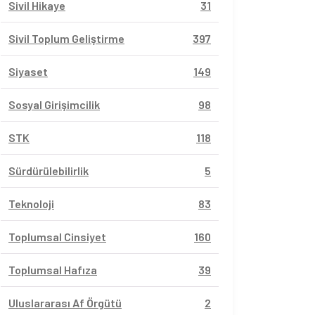
Sivil Hikaye
31
Sivil Toplum Geliştirme
397
Siyaset
149
Sosyal Girişimcilik
98
STK
118
Sürdürülebilirlik
5
Teknoloji
83
Toplumsal Cinsiyet
160
Toplumsal Hafıza
39
Uluslararası Af Örgütü
2