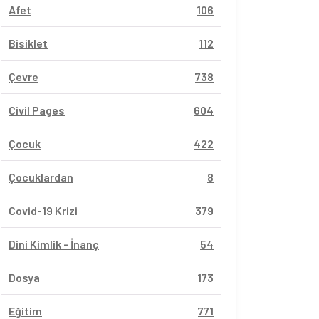
Afet
106
Bisiklet
112
Çevre
738
Civil Pages
604
Çocuk
422
Çocuklardan
8
Covid-19 Krizi
379
Dini Kimlik - İnanç
54
Dosya
173
Eğitim
771