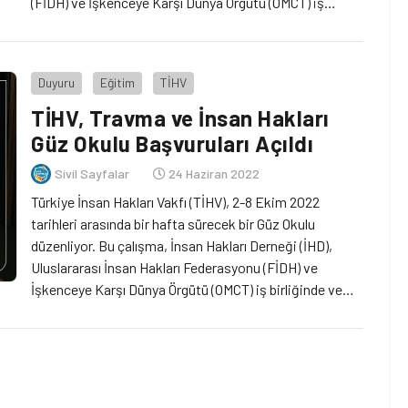
(FİDH) ve İşkenceye Karşı Dünya Örgütü (OMCT) iş
birliğinde ve Avrupa Birliğinin desteği ile TİHV
tarafından yürütülen İnsan Hakları Aktörlerinin Salgın
Sonrası Dönemde Taban Merkezli Bir Yaklaşımla
Duyuru
Eğitim
TİHV
Korunması ve Desteklenmesi Projesi kapsamında
gerçekleştirilecek.
TİHV, Travma ve İnsan Hakları
Güz Okulu Başvuruları Açıldı
Sivil Sayfalar
24 Haziran 2022
Türkiye İnsan Hakları Vakfı (TİHV), 2-8 Ekim 2022
tarihleri arasında bir hafta sürecek bir Güz Okulu
düzenliyor. Bu çalışma, İnsan Hakları Derneği (İHD),
Uluslararası İnsan Hakları Federasyonu (FİDH) ve
İşkenceye Karşı Dünya Örgütü (OMCT) iş birliğinde ve
Avrupa Birliğinin desteği ile TİHV tarafından yürütülen
İnsan Hakları Aktörlerinin Salgın Sonrası Dönemde
Taban Merkezli Bir Yaklaşımla Korunması ve
Desteklenmesi Projesi kapsamında gerçekleştiriliyor.