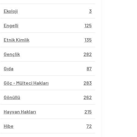
Ekoloji
3
Engelli
125
Etnik Kimlik
135
Gençlik
282
Gıda
87
Göç - Mülteci Hakları
283
Gönüllü
262
Hayvan Hakları
215
Hibe
72