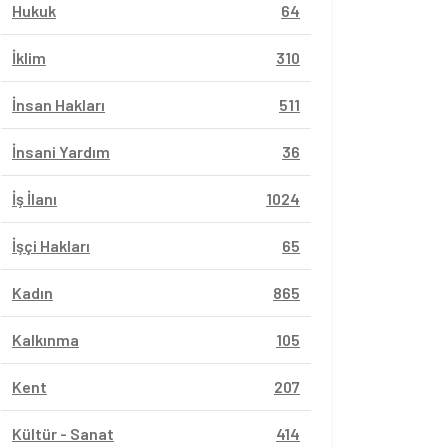
Hukuk
64
İklim
310
İnsan Hakları
511
İnsani Yardım
36
İş İlanı
1024
İşçi Hakları
65
Kadın
865
Kalkınma
105
Kent
207
Kültür - Sanat
414