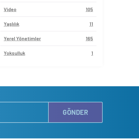
Video
105
Yaşlılık
11
Yerel Yönetimler
165
Yoksulluk
1
GÖNDER