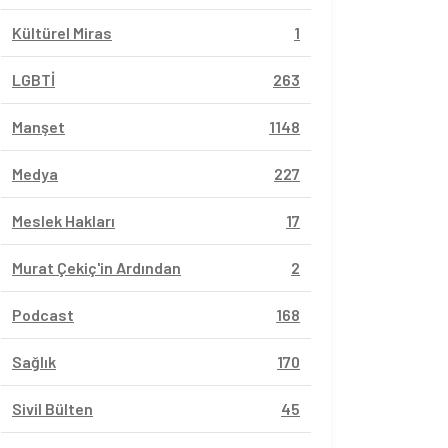
Kültürel Miras
1
LGBTİ
263
Manşet
1148
Medya
227
Meslek Hakları
17
Murat Çekiç'in Ardından
2
Podcast
168
Sağlık
170
Sivil Bülten
45