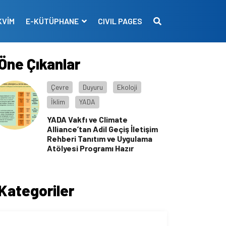
KVİM
E-KÜTÜPHANE
CIVIL PAGES
Öne Çıkanlar
Çevre
Duyuru
Ekoloji
İklim
YADA
YADA Vakfı ve Climate
Alliance’tan Adil Geçiş İletişim
Rehberi Tanıtım ve Uygulama
Atölyesi Programı Hazır
Kategoriler