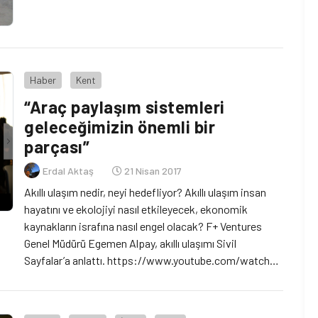
tarihçesinde, Konya’da bisiklet sporunun 1920’lerden
itibaren başladığı ve 1923’den itibaren de bisiklet
yarışlarının yapıldığı belirtiliyor. İlk veledrom (pist
bisikleti yarışı için yapılan tesis), 1949’da Konya’da […]
Haber
Kent
“Araç paylaşım sistemleri
geleceğimizin önemli bir
parçası”
Erdal Aktaş
21 Nisan 2017
Akıllı ulaşım nedir, neyi hedefliyor? Akıllı ulaşım insan
hayatını ve ekolojiyi nasıl etkileyecek, ekonomik
kaynakların israfına nasıl engel olacak? F+ Ventures
Genel Müdürü Egemen Alpay, akıllı ulaşımı Sivil
Sayfalar’a anlattı. https://www.youtube.com/watch?
v=8qg-RZn2Mkc&t=18s