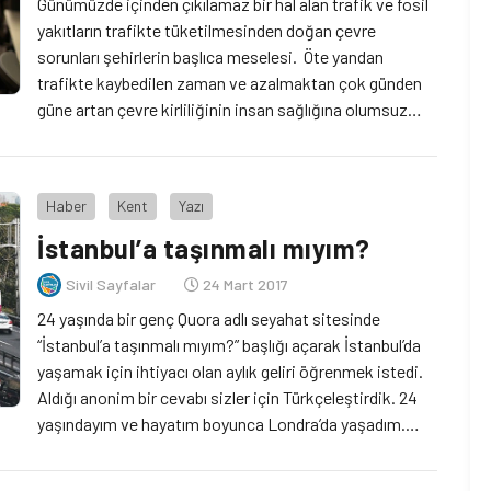
Günümüzde içinden çıkılamaz bir hal alan trafik ve fosil
yakıtların trafikte tüketilmesinden doğan çevre
sorunları şehirlerin başlıca meselesi. Öte yandan
trafikte kaybedilen zaman ve azalmaktan çok günden
güne artan çevre kirliliğinin insan sağlığına olumsuz
etkileri, İstanbul gibi megapollerin artık değiştirilemez
ritüelinin bir parçası. Kimi ülkeler bu gidişe ‘dur’ demek
için araç vergilerini yükseltirken kimileri de […]
Haber
Kent
Yazı
İstanbul’a taşınmalı mıyım?
Sivil Sayfalar
24 Mart 2017
24 yaşında bir genç Quora adlı seyahat sitesinde
“İstanbul’a taşınmalı mıyım?” başlığı açarak İstanbul’da
yaşamak için ihtiyacı olan aylık geliri öğrenmek istedi.
Aldığı anonim bir cevabı sizler için Türkçeleştirdik. 24
yaşındayım ve hayatım boyunca Londra’da yaşadım.
İngiliz ve Türk pasaportum var. Türkçe konuşabiliyorum
fakat aksanım var. Profesyonel bir şekilde Türkçe