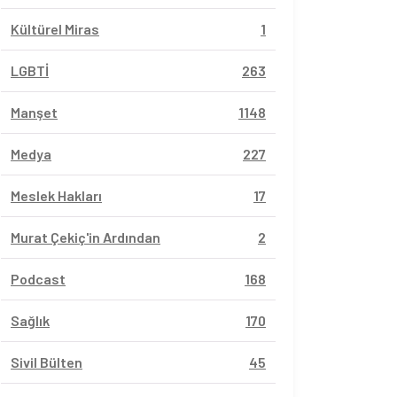
Kültürel Miras
1
LGBTİ
263
Manşet
1148
Medya
227
Meslek Hakları
17
Murat Çekiç'in Ardından
2
Podcast
168
Sağlık
170
Sivil Bülten
45