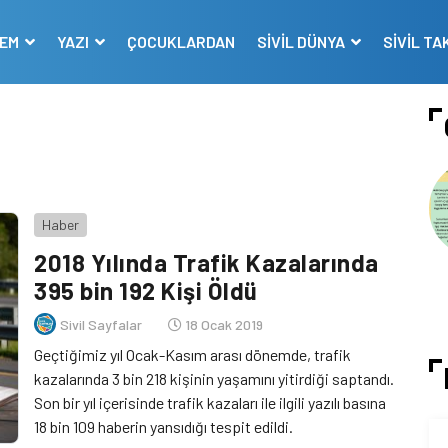
DEM
YAZI
ÇOCUKLARDAN
SİVİL DÜNYA
SİVİL TA
Haber
2018 Yılında Trafik Kazalarında
395 bin 192 Kişi Öldü
Sivil Sayfalar
18 Ocak 2019
Geçtiğimiz yıl Ocak-Kasım arası dönemde, trafik
kazalarında 3 bin 218 kişinin yaşamını yitirdiği saptandı.
Son bir yıl içerisinde trafik kazaları ile ilgili yazılı basına
18 bin 109 haberin yansıdığı tespit edildi.