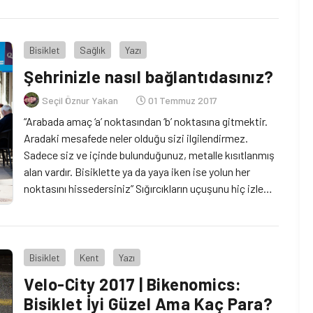
Bisiklet
Sağlık
Yazı
Şehrinizle nasıl bağlantıdasınız?
Seçil Öznur Yakan
01 Temmuz 2017
“Arabada amaç ‘a’ noktasından ‘b’ noktasına gitmektir.
Aradaki mesafede neler olduğu sizi ilgilendirmez.
Sadece siz ve içinde bulunduğunuz, metalle kısıtlanmış
alan vardır. Bisiklette ya da yaya iken ise yolun her
noktasını hissedersiniz” Sığırcıkların uçuşunu hiç izleme
şansınız oldu mu? Yanıtınız ‘evet’ ise, şimdi yüzünüzde
bir hayranlıkla hatırlıyorsunuzdur o dakikaları. ‘Hayır’ ise
vereceğiniz cevap, önce şu […]
Bisiklet
Kent
Yazı
Velo-City 2017 | Bikenomics:
Bisiklet İyi Güzel Ama Kaç Para?