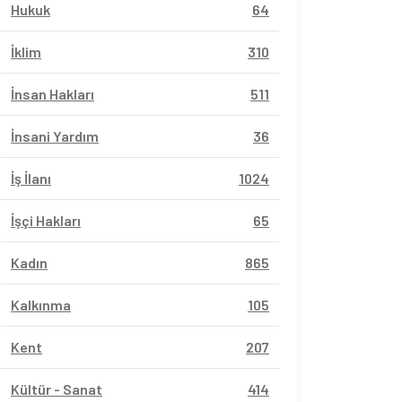
Hukuk
64
İklim
310
İnsan Hakları
511
İnsani Yardım
36
İş İlanı
1024
İşçi Hakları
65
Kadın
865
Kalkınma
105
Kent
207
Kültür - Sanat
414