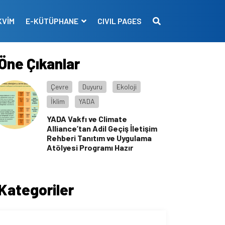
KVİM
E-KÜTÜPHANE
CIVIL PAGES
Öne Çıkanlar
Çevre
Duyuru
Ekoloji
İklim
YADA
YADA Vakfı ve Climate
Alliance’tan Adil Geçiş İletişim
Rehberi Tanıtım ve Uygulama
Atölyesi Programı Hazır
Kategoriler