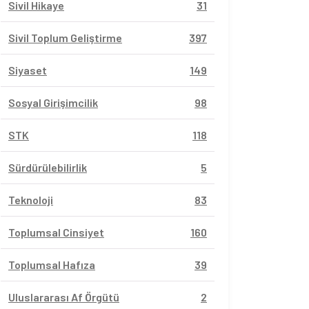
Sivil Hikaye
31
Sivil Toplum Geliştirme
397
Siyaset
149
Sosyal Girişimcilik
98
STK
118
Sürdürülebilirlik
5
Teknoloji
83
Toplumsal Cinsiyet
160
Toplumsal Hafıza
39
Uluslararası Af Örgütü
2