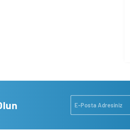
yazamıyorum. İngilizce yazabiliyorum ve
konuşabiliyorum. […]
Olun