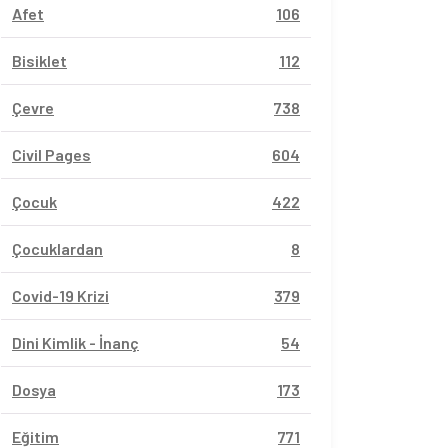
Afet
106
Bisiklet
112
Çevre
738
Civil Pages
604
Çocuk
422
Çocuklardan
8
Covid-19 Krizi
379
Dini Kimlik - İnanç
54
Dosya
173
Eğitim
771