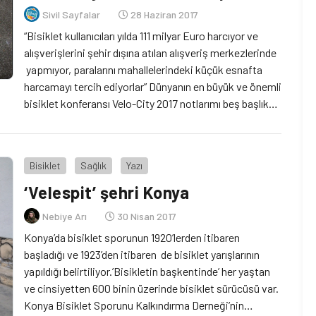
Sivil Sayfalar
28 Haziran 2017
“Bisiklet kullanıcıları yılda 111 milyar Euro harcıyor ve
alışverişlerini şehir dışına atılan alışveriş merkezlerinde
yapmıyor, paralarını mahallelerindeki küçük esnafta
harcamayı tercih ediyorlar” Dünyanın en büyük ve önemli
bisiklet konferansı Velo-City 2017 notlarımı beş başlık
altında topladım.* Velo-City üzerine yazımı okuduktan
sonra Bisiklet Kampanyaları, Bisiklet Politikaları, Şehir
Tasarımının Etkisi ve Bisiklet&Kadın başlıklı yazılarıma
Bisiklet
Sağlık
Yazı
göz atabilirsiniz.
‘Velespit’ şehri Konya
Nebiye Arı
30 Nisan 2017
Konya’da bisiklet sporunun 1920’lerden itibaren
başladığı ve 1923’den itibaren de bisiklet yarışlarının
yapıldığı belirtiliyor.’Bisikletin başkentinde’ her yaştan
ve cinsiyetten 600 binin üzerinde bisiklet sürücüsü var.
Konya Bisiklet Sporunu Kalkındırma Derneği’nin