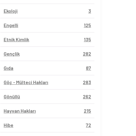
Ekoloji
3
Engelli
125
Etnik Kimlik
135
Gençlik
282
Gıda
87
Göç - Mülteci Hakları
283
Gönüllü
262
Hayvan Hakları
215
Hibe
72