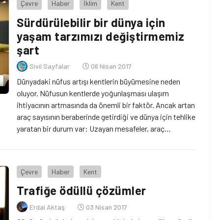
Çevre
Haber
İklim
Kent
Sürdürülebilir bir dünya için
yaşam tarzımızı değiştirmemiz
şart
Sivil Sayfalar
06 Nisan 2017
Dünyadaki nüfus artışı kentlerin büyümesine neden
oluyor. Nüfusun kentlerde yoğunlaşması ulaşım
ihtiyacının artmasında da önemli bir faktör. Ancak artan
araç sayısının beraberinde getirdiği ve dünya için tehlike
yaratan bir durum var: Uzayan mesafeler, araç
yoğunluğu vb. nedenlerin tetiklediği küresel ısınma!
Peki, Sürdürülebilir bir dünya için artan ulaşım ihtiyacı
ve ulaşım ihtiyacının da yol açtığı küresel […]
Çevre
Haber
Kent
Trafiğe ödüllü çözümler
Erdal Aktaş
03 Nisan 2017