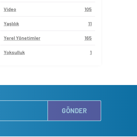
Video
105
Yaşlılık
11
Yerel Yönetimler
165
Yoksulluk
1
GÖNDER