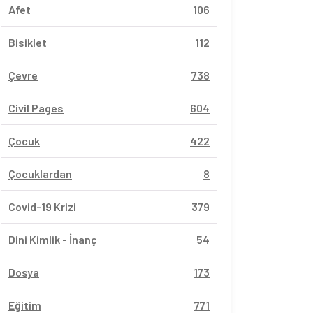
Afet
106
Bisiklet
112
Çevre
738
Civil Pages
604
Çocuk
422
Çocuklardan
8
Covid-19 Krizi
379
Dini Kimlik - İnanç
54
Dosya
173
Eğitim
771