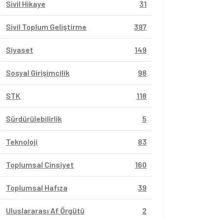
Sivil Hikaye
31
Sivil Toplum Geliştirme
397
Siyaset
149
Sosyal Girişimcilik
98
STK
118
Sürdürülebilirlik
5
Teknoloji
83
Toplumsal Cinsiyet
160
Toplumsal Hafıza
39
Uluslararası Af Örgütü
2