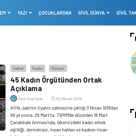
DEM
YAZI
ÇOCUKLARDAN
SİVİL DÜNYA
SİVİL TA
Haber
Kadın
Manşet
45 Kadın Örgütünden Ortak
Açıklama
Sivil Sayfalar
02 Nisan 2018
Afife Jale’nin tiyatro sahnesine çıktığı 3 Nisan 1919’dan
99 yıl sonra, 29 Mart’ta, TBMM’de düzenlen 18 Mart
Çanakkale Anması’nda, ülkemizdeki kadın-erkek
eşitliği, demokrasi, insan hakları ve kadının insan