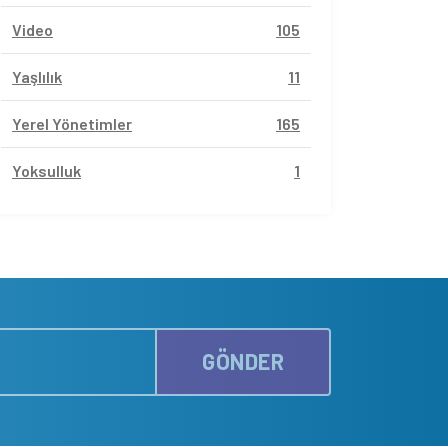
Video
105
Yaşlılık
11
Yerel Yönetimler
165
Yoksulluk
1
GÖNDER