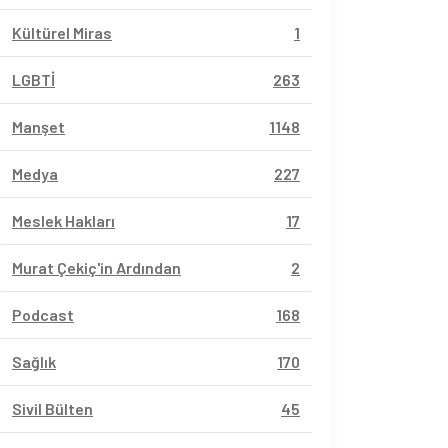
Kültürel Miras
1
LGBTİ
263
Manşet
1148
Medya
227
Meslek Hakları
17
Murat Çekiç'in Ardından
2
Podcast
168
Sağlık
170
Sivil Bülten
45