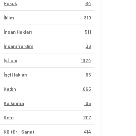
Hukuk
64
İklim
310
İnsan Hakları
511
İnsani Yardım
36
İş İlanı
1024
İşçi Hakları
65
Kadın
865
Kalkınma
105
Kent
207
Kültür - Sanat
414