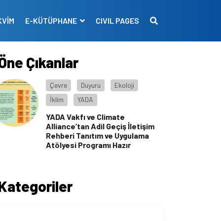
KVİM
E-KÜTÜPHANE
CIVIL PAGES
Öne Çıkanlar
Çevre
Duyuru
Ekoloji
İklim
YADA
YADA Vakfı ve Climate
Alliance’tan Adil Geçiş İletişim
Rehberi Tanıtım ve Uygulama
Atölyesi Programı Hazır
Kategoriler