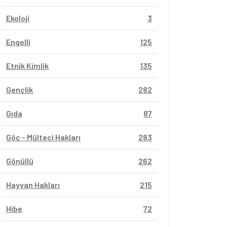
Ekoloji
3
Engelli
125
Etnik Kimlik
135
Gençlik
282
Gıda
87
Göç - Mülteci Hakları
283
Gönüllü
262
Hayvan Hakları
215
Hibe
72