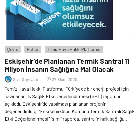
Çevre
Haber
Temiz Hava Hakkı Platformu
Eskişehir’de Planlanan Termik Santral 11
Milyon İnsanın Sağlığına Mal Olacak
Sivil Sayfalar
27 Ekim 2020
Temiz Hava Hakkı Platformu, Türkiye’de bir enerji projesi için
hazırlanan ilk Sağlık Etki Değerlendirmesi (SED) raporunu
açıkladı. Eskişehir’de yapılması planlanan projenin
değerlendirildiği “Eskişehir/Alpu Kömürlü Termik Santrali Sağlık
Etki Değerlendirmesi” isimli raporda, santralin halk sağlığı
üzerindeki etkisi inceleniyor ve karar vericilere izin süreçlerine
sağlık etkisinin dahil edilmesi için öneriler sunuluyor.