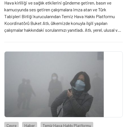
Hava kirliliği ve sağlık etkilerini gündeme getiren, basın ve
kamuoyunda ses getiren çalışmalara imza atan ve Türk
Tabipleri Birliği kurucularından Temiz Hava Hakkı Platformu
Koordinatörü Buket Atlı, ülkemizde konuyla ilgili yapılan
çalışmalar hakkındaki sorularımızı yanıtladı. Atlı, yerel, ulusal ve
uluslararası düzeyde tüm ilgili ve yetkili kurum ve kuruluşları
işbirliği yaparak 2021 yılında acilen harekete geçmeye davet
ediyor.
Çevre
Haber
Temiz Hava Hakkı Platformu