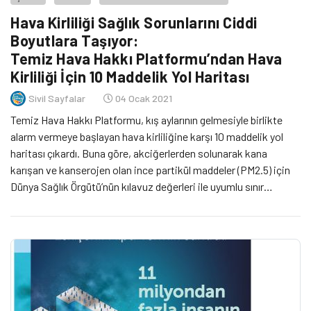
Hava Kirliliği Sağlık Sorunlarını Ciddi
Boyutlara Taşıyor:
Temiz Hava Hakkı Platformu’ndan Hava
Kirliliği İçin 10 Maddelik Yol Haritası
Sivil Sayfalar
04 Ocak 2021
Temiz Hava Hakkı Platformu, kış aylarının gelmesiyle birlikte
alarm vermeye başlayan hava kirliliğine karşı 10 maddelik yol
haritası çıkardı. Buna göre, akciğerlerden solunarak kana
karışan ve kanserojen olan ince partikül maddeler (PM2.5) için
Dünya Sağlık Örgütü’nün kılavuz değerleri ile uyumlu sınır
değerler kabul edilmeli. Ayrıca, sanayi tesislerine izin
verilmeden önce sağlık etki değerlendirmesi (SED) yapılmalı.