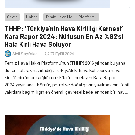
Çevre
Haber
Temiz Hava Hakkı Platformu
THHP: ‘Türkiye’nin Hava Kirliliği Karnesi’
Kara Rapor 2024: Nüfusun En Az %92’si
Hala Kirli Hava Soluyor
Sivil Sayfalar
27 Eylül 2024
Temiz Hava Hakkı Platformu’nun (THHP) 2016 yılından bu yana
düzenli olarak hazırladığı, Türkiye’deki hava kalitesi ve hava
kirliliğinin insan sağlığına etkilerini inceleyen Kara Rapor
2024 yayınlandı. Kömür, petrol ve doğal gazın yakılmasının, fosil
yakıtlara bağımlılığın en önemli çevresel bedellerinden biri hava
kirliliği. Türkiye’de hava kalitesinin yönetimiyle ilgili detaylı bir
mevzuat olsa da bu mevzuatın içeriğinde ve uygulanmasında
ciddi sıkıntılar […]