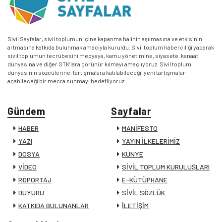
Sivil Sayfalar, sivil toplumun içine kapanma halinin aşılmasına ve etkisinin
artmasına katkıda bulunmak amacıyla kuruldu. Sivil toplum haberciliği yaparak
sivil toplumun tecrübesini medyaya, kamu yönetimine, siyasete, kanaat
dünyasına ve diğer STK’lara görünür kılmayı amaçlıyoruz. Sivil toplum
dünyasının sözcülerine, tartışmalara katılabileceği, yeni tartışmalar
açabileceği bir mecra sunmayı hedefliyoruz.
Gündem
Sayfalar
HABER
MANİFESTO
YAZI
YAYIN İLKELERİMİZ
DOSYA
KÜNYE
VİDEO
SİVİL TOPLUM KURULUŞLARI
RÖPORTAJ
E-KÜTÜPHANE
DUYURU
SİVİL SÖZLÜK
KATKIDA BULUNANLAR
İLETİŞİM