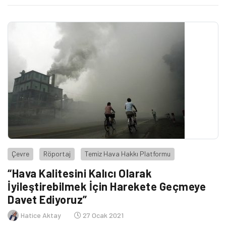
Eylem Planları oluşturulmasını öneriyor.
Çevre
Röportaj
Temiz Hava Hakkı Platformu
“Hava Kalitesini Kalıcı Olarak
İyileştirebilmek İçin Harekete Geçmeye
Davet Ediyoruz”
Hatice Aktay
27 Ocak 2021