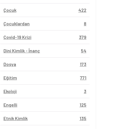
Çocuk
422
Çocuklardan
8
Covid-19 Krizi
379
Dini Kimlik - İnanç
54
Dosya
173
Eğitim
771
Ekoloji
3
Engelli
125
Etnik Kimlik
135