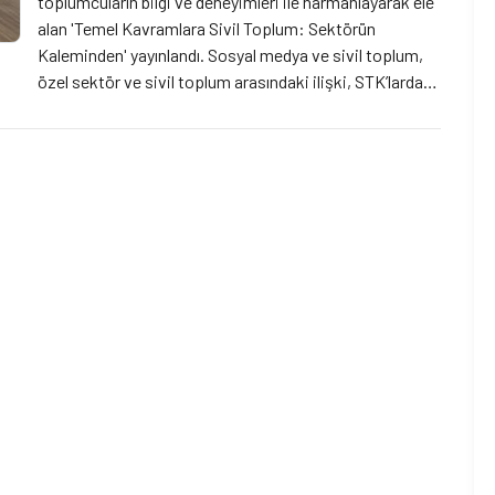
toplumcuların bilgi ve deneyimleri ile harmanlayarak ele
alan 'Temel Kavramlara Sivil Toplum: Sektörün
Kaleminden' yayınlandı. Sosyal medya ve sivil toplum,
özel sektör ve sivil toplum arasındaki ilişki, STK’larda
gönüllülük, kaynak geliştirme ve fon süreçleri gibi pek
çok başlıkta 15 yazarın katkı sunduğu yayın, sivil toplum
sektörünün çeşitliğini ve alandaki uzmanlık birikimini
gösteriyor. Sektörde teorinin pratiğe yansımaları içeren
yayını, kitabın editörlerinden Nihal Kocabay-Şener ile
konuştuk.