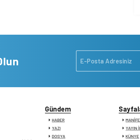
Olun
Gündem
Sayfal
HABER
MANİF
YAZI
YAYIN 
DOSYA
KÜNYE