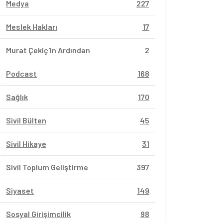
Medya
227
Meslek Hakları
17
Murat Çekiç'in Ardından
2
Podcast
168
Sağlık
170
Sivil Bülten
45
Sivil Hikaye
31
Sivil Toplum Geliştirme
397
Siyaset
149
Sosyal Girişimcilik
98