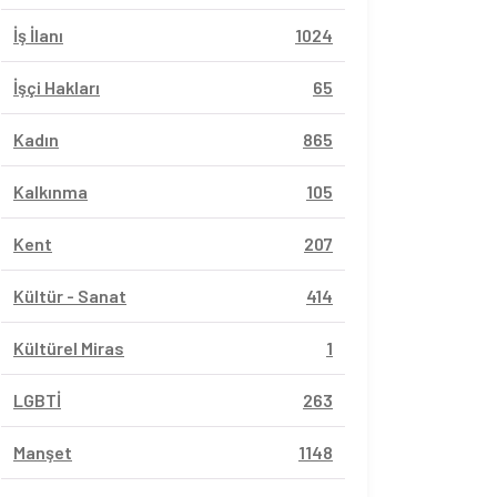
İş İlanı
1024
İşçi Hakları
65
Kadın
865
Kalkınma
105
Kent
207
Kültür - Sanat
414
Kültürel Miras
1
LGBTİ
263
Manşet
1148