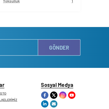
Yoksulluk
1
GÖNDER
ar
Sosyal Medya
ESTO
İLKELERİMİZ