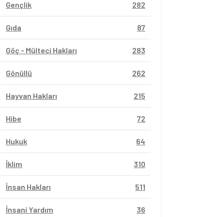
Gençlik
282
Gıda
87
Göç - Mülteci Hakları
283
Gönüllü
262
Hayvan Hakları
215
Hibe
72
Hukuk
64
İklim
310
İnsan Hakları
511
İnsani Yardım
36