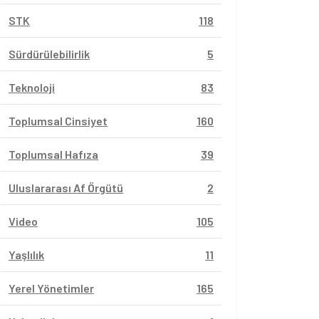
STK
118
Sürdürülebilirlik
5
Teknoloji
83
Toplumsal Cinsiyet
160
Toplumsal Hafıza
39
Uluslararası Af Örgütü
2
Video
105
Yaşlılık
11
Yerel Yönetimler
165