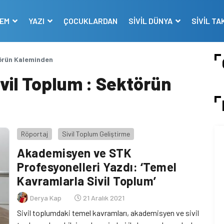
DEM
YAZI
ÇOCUKLARDAN
SİVİL DÜNYA
SİVİL TA
törün Kaleminden
vil Toplum : Sektörün
Röportaj
Sivil Toplum Geliştirme
Akademisyen ve STK
Profesyonelleri Yazdı: ‘Temel
Kavramlarla Sivil Toplum’
Derya Kap
21 Aralık 2021
Sivil toplumdaki temel kavramları, akademisyen ve sivil