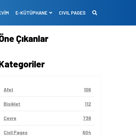
KVİM
E-KÜTÜPHANE
CIVIL PAGES
Öne Çıkanlar
Kategoriler
Afet
106
Bisiklet
112
Çevre
738
Civil Pages
604