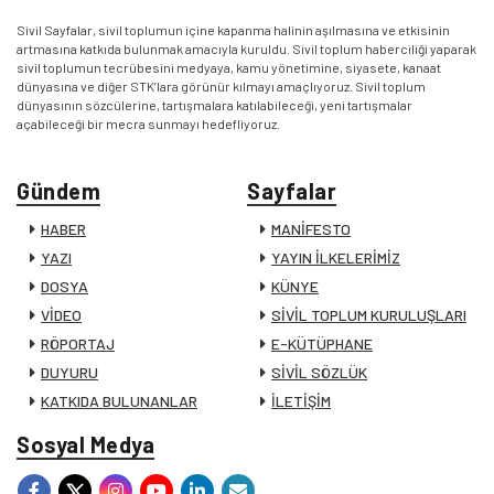
Sivil Sayfalar, sivil toplumun içine kapanma halinin aşılmasına ve etkisinin
artmasına katkıda bulunmak amacıyla kuruldu. Sivil toplum haberciliği yaparak
sivil toplumun tecrübesini medyaya, kamu yönetimine, siyasete, kanaat
dünyasına ve diğer STK’lara görünür kılmayı amaçlıyoruz. Sivil toplum
dünyasının sözcülerine, tartışmalara katılabileceği, yeni tartışmalar
açabileceği bir mecra sunmayı hedefliyoruz.
Gündem
Sayfalar
HABER
MANİFESTO
YAZI
YAYIN İLKELERİMİZ
DOSYA
KÜNYE
VİDEO
SİVİL TOPLUM KURULUŞLARI
RÖPORTAJ
E-KÜTÜPHANE
DUYURU
SİVİL SÖZLÜK
KATKIDA BULUNANLAR
İLETİŞİM
Sosyal Medya