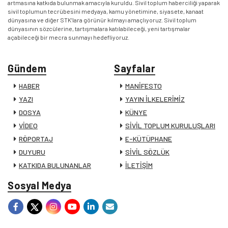
artmasına katkıda bulunmak amacıyla kuruldu. Sivil toplum haberciliği yaparak
sivil toplumun tecrübesini medyaya, kamu yönetimine, siyasete, kanaat
dünyasına ve diğer STK’lara görünür kılmayı amaçlıyoruz. Sivil toplum
dünyasının sözcülerine, tartışmalara katılabileceği, yeni tartışmalar
açabileceği bir mecra sunmayı hedefliyoruz.
Gündem
Sayfalar
HABER
MANİFESTO
YAZI
YAYIN İLKELERİMİZ
DOSYA
KÜNYE
VİDEO
SİVİL TOPLUM KURULUŞLARI
RÖPORTAJ
E-KÜTÜPHANE
DUYURU
SİVİL SÖZLÜK
KATKIDA BULUNANLAR
İLETİŞİM
Sosyal Medya