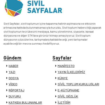
Sivil Sayfalar, sivil toplumun içine kapanma halinin aşılmasına ve etkisinin
artmasına katkıda bulunmak amacıyla kuruldu. Sivil toplum haberciliği yaparak
sivil toplumun tecrübesini medyaya, kamu yönetimine, siyasete, kanaat
dünyasına ve diğer STK’lara görünür kılmayı amaçlıyoruz. Sivil toplum
dünyasının sözcülerine, tartışmalara katılabileceği, yeni tartışmalar
açabileceği bir mecra sunmayı hedefliyoruz.
Gündem
Sayfalar
HABER
MANİFESTO
YAZI
YAYIN İLKELERİMİZ
DOSYA
KÜNYE
VİDEO
SİVİL TOPLUM KURULUŞLARI
RÖPORTAJ
E-KÜTÜPHANE
DUYURU
SİVİL SÖZLÜK
KATKIDA BULUNANLAR
İLETİŞİM