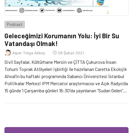
Podcast
Geleceğimizi Korumanın Yolu: İyi Bir Su
Vatandaşı Olmak!
Alper Tolga Akkuş
28 Şubat 2021
Sivil Sayfalar, Kültürhane Mersin ve ÇİTTA Çukurova İnsan
Tohum Toprak Atölyeleri işbirliği ile hazırlanan Caretta Ekolojik
Ahval’in bu haftaki programında Sabancı Üniversitesi İstanbul
Politikalar Merkezi IPM Mercator araştırmacısı ve Açık Radyo’da
15 günde 1 Çarşamba günleri 16:30'da yayınlanan “Sudan Gelen”
programının hazırlayıp sunan Akgün İlhan ile iklim krizi
bağlamında kuraklık sorununu, ülkemizdeki su yönetimini, su
kullanımı ile ilgili atılması gereken adımları konuşma imkanı
bulduk.