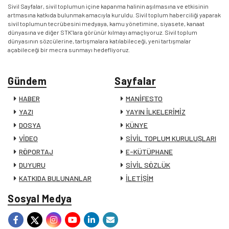
Sivil Sayfalar, sivil toplumun içine kapanma halinin aşılmasına ve etkisinin
artmasına katkıda bulunmak amacıyla kuruldu. Sivil toplum haberciliği yaparak
sivil toplumun tecrübesini medyaya, kamu yönetimine, siyasete, kanaat
dünyasına ve diğer STK’lara görünür kılmayı amaçlıyoruz. Sivil toplum
dünyasının sözcülerine, tartışmalara katılabileceği, yeni tartışmalar
açabileceği bir mecra sunmayı hedefliyoruz.
Gündem
Sayfalar
HABER
MANİFESTO
YAZI
YAYIN İLKELERİMİZ
DOSYA
KÜNYE
VİDEO
SİVİL TOPLUM KURULUŞLARI
RÖPORTAJ
E-KÜTÜPHANE
DUYURU
SİVİL SÖZLÜK
KATKIDA BULUNANLAR
İLETİŞİM
Sosyal Medya