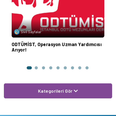
Sivil Sayfalar
ik
ODTÜMİST, Operasyon Uzman Yardımcısı
A
Arıyor!
A
Kategorileri Gör