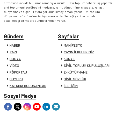
artmasına katkıda bulunmak amacıyla kuruldu. Sivil toplum haberciliği yaparak
sivil toplumun tecrübesini medyaya, kamu yönetimine, siyasete, kanaat
dünyasına ve diğer STK’lara görünür kılmayı amaçlıyoruz. Sivil toplum
dünyasının sözcülerine, tartışmalara katılabileceği, yeni tartışmalar
açabileceği bir mecra sunmayı hedefliyoruz.
Gündem
Sayfalar
HABER
MANİFESTO
YAZI
YAYIN İLKELERİMİZ
DOSYA
KÜNYE
VİDEO
SİVİL TOPLUM KURULUŞLARI
RÖPORTAJ
E-KÜTÜPHANE
DUYURU
SİVİL SÖZLÜK
KATKIDA BULUNANLAR
İLETİŞİM
Sosyal Medya