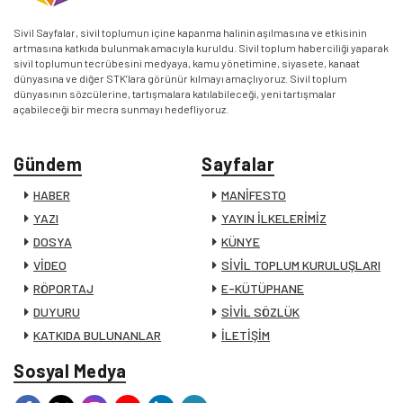
Sivil Sayfalar, sivil toplumun içine kapanma halinin aşılmasına ve etkisinin
artmasına katkıda bulunmak amacıyla kuruldu. Sivil toplum haberciliği yaparak
sivil toplumun tecrübesini medyaya, kamu yönetimine, siyasete, kanaat
dünyasına ve diğer STK’lara görünür kılmayı amaçlıyoruz. Sivil toplum
dünyasının sözcülerine, tartışmalara katılabileceği, yeni tartışmalar
açabileceği bir mecra sunmayı hedefliyoruz.
Gündem
Sayfalar
HABER
MANİFESTO
YAZI
YAYIN İLKELERİMİZ
DOSYA
KÜNYE
VİDEO
SİVİL TOPLUM KURULUŞLARI
RÖPORTAJ
E-KÜTÜPHANE
DUYURU
SİVİL SÖZLÜK
KATKIDA BULUNANLAR
İLETİŞİM
Sosyal Medya