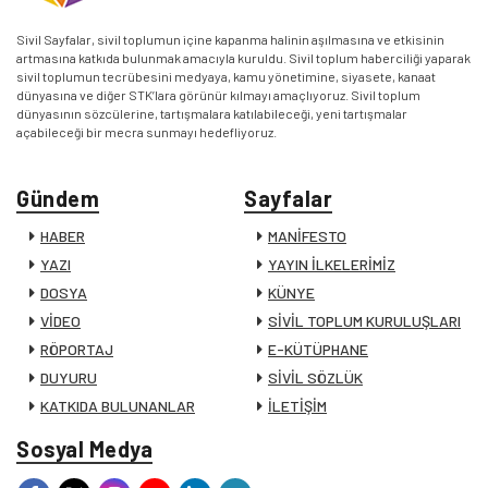
Sivil Sayfalar, sivil toplumun içine kapanma halinin aşılmasına ve etkisinin
artmasına katkıda bulunmak amacıyla kuruldu. Sivil toplum haberciliği yaparak
sivil toplumun tecrübesini medyaya, kamu yönetimine, siyasete, kanaat
dünyasına ve diğer STK’lara görünür kılmayı amaçlıyoruz. Sivil toplum
dünyasının sözcülerine, tartışmalara katılabileceği, yeni tartışmalar
açabileceği bir mecra sunmayı hedefliyoruz.
Gündem
Sayfalar
HABER
MANİFESTO
YAZI
YAYIN İLKELERİMİZ
DOSYA
KÜNYE
VİDEO
SİVİL TOPLUM KURULUŞLARI
RÖPORTAJ
E-KÜTÜPHANE
DUYURU
SİVİL SÖZLÜK
KATKIDA BULUNANLAR
İLETİŞİM
Sosyal Medya