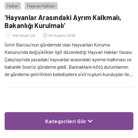
Haber
Hayvan Hakları
‘Hayvanlar Arasındaki Ayrım Kalkmalı,
Bakanlığı Kurulmalı’
Metehan Ud
04 Kasım 2019
İzmir Barosu'nun gündemde olan Hayvanları Koruma
Kanunu’nda değişiklikler ilgili düzenlediği Hayvan Hakları Yasası
Çalıştayı'nda yasadaki hayvanlar arasındaki ayrımın kalkması ve
bakanlık önerisi gündeme geldi. Barınakların kötü durumlarının
de gündeme getirilirken belediyelere sivil toplum kuruluşları ile
ilgili işbirliklerini arttırması gerektiği vurgulandı.
Kategorileri Gör