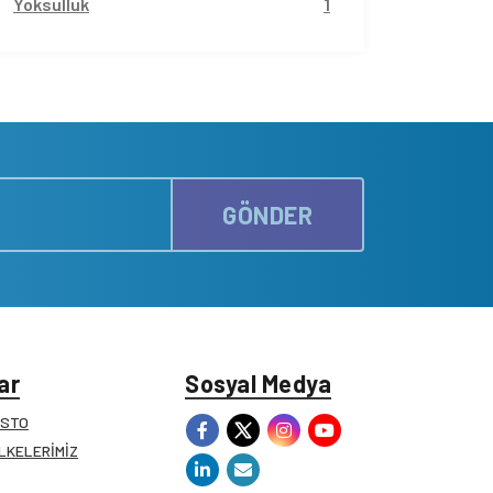
Yoksulluk
1
GÖNDER
ar
Sosyal Medya
ESTO
İLKELERİMİZ