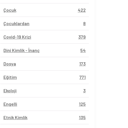
Çocuk
422
Çocuklardan
8
Covid-19 Krizi
379
Dini Kimlik - İnanç
54
Dosya
173
Eğitim
771
Ekoloji
3
Engelli
125
Etnik Kimlik
135