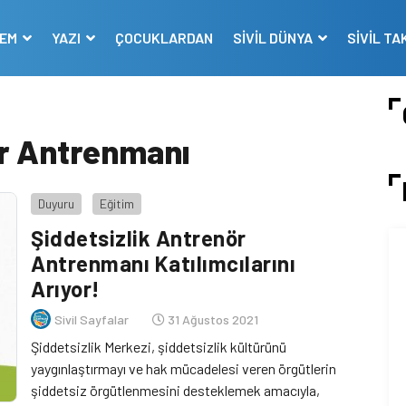
DEM
YAZI
ÇOCUKLARDAN
SİVİL DÜNYA
SİVİL TA
ör Antrenmanı
Duyuru
Eğitim
Şiddetsizlik Antrenör
Antrenmanı Katılımcılarını
Arıyor!
Sivil Sayfalar
31 Ağustos 2021
Şiddetsizlik Merkezi, şiddetsizlik kültürünü
yaygınlaştırmayı ve hak mücadelesi veren örgütlerin
şiddetsiz örgütlenmesini desteklemek amacıyla,