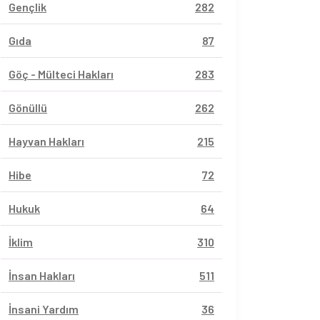
Gençlik
282
Gıda
87
Göç - Mülteci Hakları
283
Gönüllü
262
Hayvan Hakları
215
Hibe
72
Hukuk
64
İklim
310
İnsan Hakları
511
İnsani Yardım
36