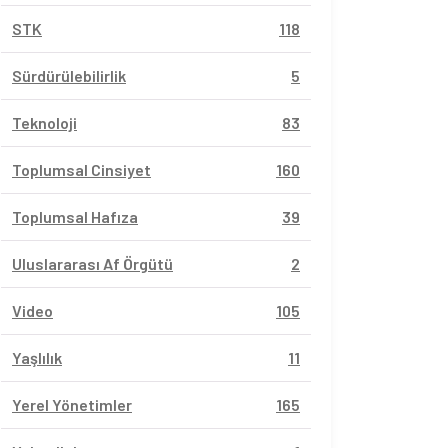
STK
118
Sürdürülebilirlik
5
Teknoloji
83
Toplumsal Cinsiyet
160
Toplumsal Hafıza
39
Uluslararası Af Örgütü
2
Video
105
Yaşlılık
11
Yerel Yönetimler
165