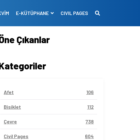
KVİM
E-KÜTÜPHANE
CIVIL PAGES
Öne Çıkanlar
Kategoriler
Afet
106
Bisiklet
112
Çevre
738
Civil Pages
604