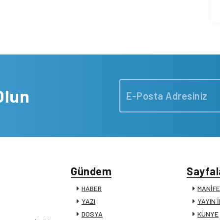
Olun
Gündem
Sayfal
HABER
MANİF
YAZI
YAYIN 
DOSYA
KÜNYE