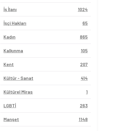
İş İlanı
1024
İşçi Hakları
65
Kadın
865
Kalkınma
105
Kent
207
Kültür - Sanat
414
Kültürel Miras
1
LGBTİ
263
Manşet
1148