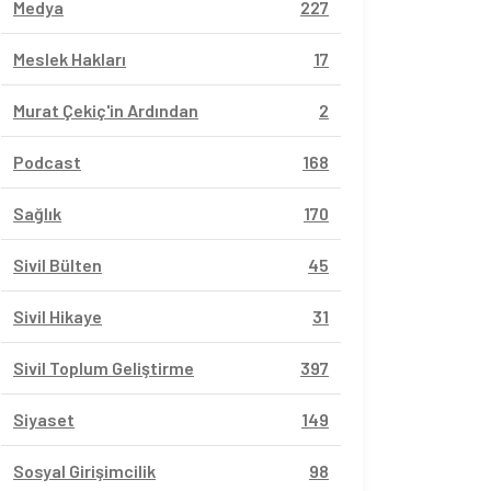
Medya
227
Meslek Hakları
17
Murat Çekiç'in Ardından
2
Podcast
168
Sağlık
170
Sivil Bülten
45
Sivil Hikaye
31
Sivil Toplum Geliştirme
397
Siyaset
149
Sosyal Girişimcilik
98