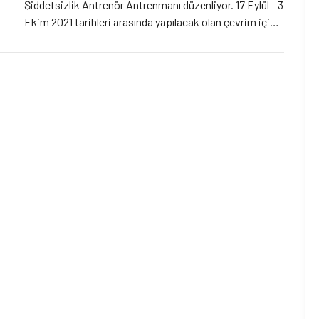
Şiddetsizlik Antrenör Antrenmanı düzenliyor. 17 Eylül - 3
Ekim 2021 tarihleri arasında yapılacak olan çevrim içi
eğitime son başvuru tarihi 5 Eylül 23:59.