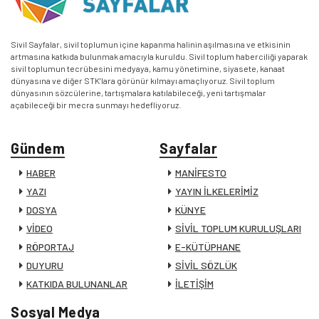
Sivil Sayfalar, sivil toplumun içine kapanma halinin aşılmasına ve etkisinin
artmasına katkıda bulunmak amacıyla kuruldu. Sivil toplum haberciliği yaparak
sivil toplumun tecrübesini medyaya, kamu yönetimine, siyasete, kanaat
dünyasına ve diğer STK’lara görünür kılmayı amaçlıyoruz. Sivil toplum
dünyasının sözcülerine, tartışmalara katılabileceği, yeni tartışmalar
açabileceği bir mecra sunmayı hedefliyoruz.
Gündem
Sayfalar
HABER
MANİFESTO
YAZI
YAYIN İLKELERİMİZ
DOSYA
KÜNYE
VİDEO
SİVİL TOPLUM KURULUŞLARI
RÖPORTAJ
E-KÜTÜPHANE
DUYURU
SİVİL SÖZLÜK
KATKIDA BULUNANLAR
İLETİŞİM
Sosyal Medya