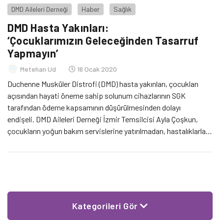
DMD Aileleri Derneği
Haber
Sağlık
DMD Hasta Yakınları:
‘Çocuklarımızın Geleceğinden Tasarruf
Yapmayın’
Metehan Ud
16 Ocak 2020
Duchenne Musküler Distrofi (DMD) hasta yakınları, çocukları
açısından hayati öneme sahip solunum cihazlarının SGK
tarafından ödeme kapsamının düşürülmesinden dolayı
endişeli. DMD Aileleri Derneği İzmir Temsilcisi Ayla Çoşkun,
çocukların yoğun bakım servislerine yatırılmadan, hastalıklarla
baş edebilmesinin cihaz destekleriyle mümkün olduğuna
değiniyor.
Kategorileri Gör