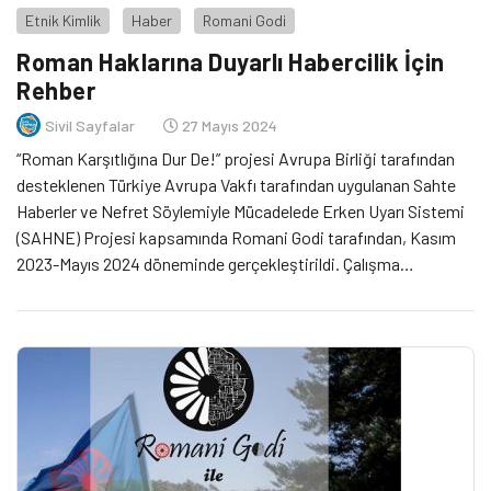
Etnik Kimlik
Haber
Romani Godi
Roman Haklarına Duyarlı Habercilik İçin
Rehber
Sivil Sayfalar
27 Mayıs 2024
“Roman Karşıtlığına Dur De!” projesi Avrupa Birliği tarafından
desteklenen Türkiye Avrupa Vakfı tarafından uygulanan Sahte
Haberler ve Nefret Söylemiyle Mücadelede Erken Uyarı Sistemi
(SAHNE) Projesi kapsamında Romani Godi tarafından, Kasım
2023-Mayıs 2024 döneminde gerçekleştirildi. Çalışma
kapsamında ilk olarak Romanları konu alan haber ve içerikler ile
medyada Romanlara yönelik nefret söylemi örnekleri taranarak
hak temelli gazetecilik […]