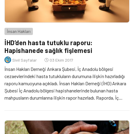
İnsan Hakları
İHD’den hasta tutuklu raporu:
Hapishanede sağlık fişlemesi
Sivil Sayfalar
03 Ekim 2017
İnsan Hakları Derneği Ankara Şubesi, İç Anadolu bölgesi
cezaevlerindeki hasta tutukluların durumuna ilişkin hazırladığı
raporu kamuoyuna açıkladı. İnsan Hakları Derneği (İHD) Ankara
Şubesi İç Anadolu bölgesi hapishanelerinde bulunan hasta
mahpusların durumlarına ilişkin rapor hazırladı. Raporda, İç
Anadolu bölgesi hapishanelerinde tespit edilen 122 hasta
tutuklunun sağlık durumları, sorunları ve cezaevi koşullarına
ilişkin bilgilendirmede bulunuldu. Hapishanelerdeki mahpusların
[…]