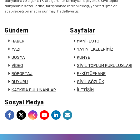
dünyasına ve diğer STK’lara görünür kılmayı amaçlıyoruz. Sivil toplum
dünyasının sözcülerine, tartışmalara katılabileceği, yeni tartışmalar
açabileceği bir mecra sunmayı hedefliyoruz.
Gündem
Sayfalar
HABER
MANİFESTO
YAZI
YAYIN İLKELERİMİZ
DOSYA
KÜNYE
VİDEO
SİVİL TOPLUM KURULUŞLARI
RÖPORTAJ
E-KÜTÜPHANE
DUYURU
SİVİL SÖZLÜK
KATKIDA BULUNANLAR
İLETİŞİM
Sosyal Medya