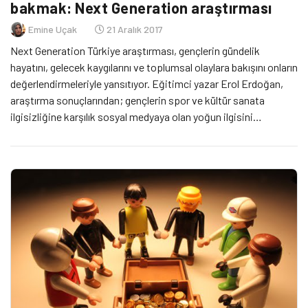
bakmak: Next Generation araştırması
Emine Uçak
21 Aralık 2017
Next Generation Türkiye araştırması, gençlerin gündelik
hayatını, gelecek kaygılarını ve toplumsal olaylara bakışını onların
değerlendirmeleriyle yansıtıyor. Eğitimci yazar Erol Erdoğan,
araştırma sonuçlarından; gençlerin spor ve kültür sanata
ilgisizliğine karşılık sosyal medyaya olan yoğun ilgisini
yorumlarken, bunun sebepleri arasında Türkiye’ye has bir durum
olarak son yıllardaki toplumsal olaylar ve darbe girişiminin etkili
olduğunu belirtiyor. Boğaziçi Üniversitesi’nden […]