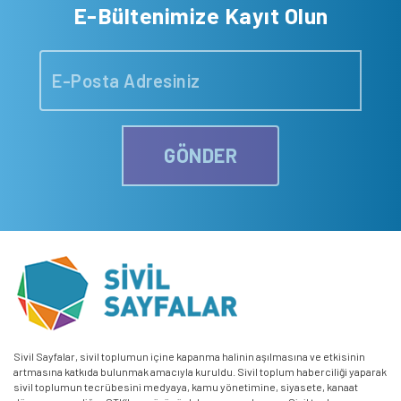
E-Bültenimize Kayıt Olun
GÖNDER
Sivil Sayfalar, sivil toplumun içine kapanma halinin aşılmasına ve etkisinin
artmasına katkıda bulunmak amacıyla kuruldu. Sivil toplum haberciliği yaparak
sivil toplumun tecrübesini medyaya, kamu yönetimine, siyasete, kanaat