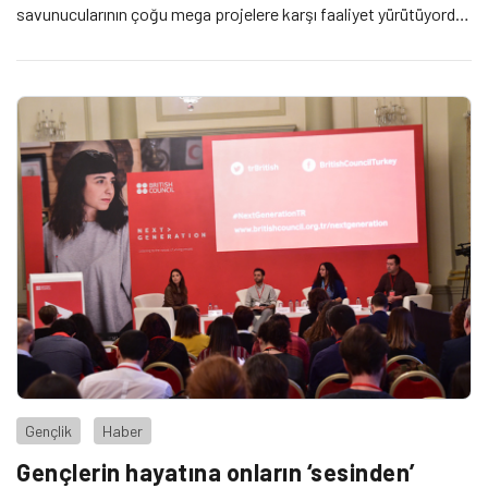
savunucularının çoğu mega projelere karşı faaliyet yürütüyordu.
Hükümetler, hak savunucularına yönelik katliamda en iyi
ihtimalle sessiz aksi halde doğrudan sorumlusu. İyi haber: Hak
[…]
Gençlik
Haber
Gençlerin hayatına onların ‘sesinden’