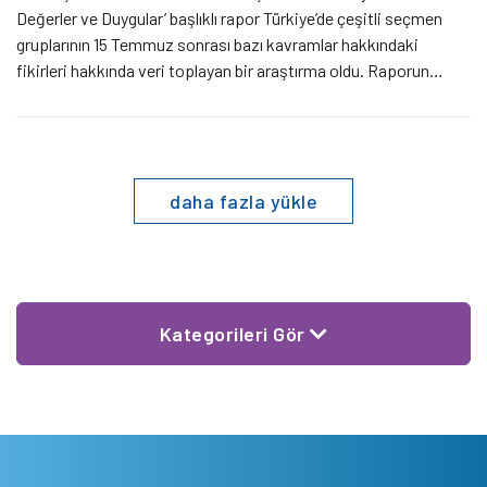
Değerler ve Duygular’ başlıklı rapor Türkiye’de çeşitli seçmen
gruplarının 15 Temmuz sonrası bazı kavramlar hakkındaki
fikirleri hakkında veri toplayan bir araştırma oldu. Raporun
yazarlarından Sabancı Üniversitesi’nden Prof. Dr. Ayşe Betül
Çelik Sivil Sayfalar için raporu değerlendirdi.
daha fazla yükle
Kategorileri Gör