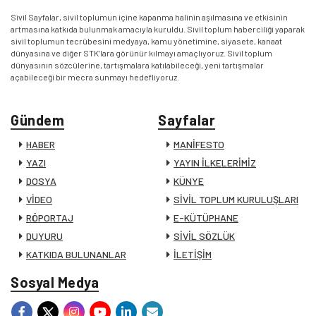
Sivil Sayfalar, sivil toplumun içine kapanma halinin aşılmasına ve etkisinin
artmasına katkıda bulunmak amacıyla kuruldu. Sivil toplum haberciliği yaparak
sivil toplumun tecrübesini medyaya, kamu yönetimine, siyasete, kanaat
dünyasına ve diğer STK’lara görünür kılmayı amaçlıyoruz. Sivil toplum
dünyasının sözcülerine, tartışmalara katılabileceği, yeni tartışmalar
açabileceği bir mecra sunmayı hedefliyoruz.
Gündem
Sayfalar
HABER
MANİFESTO
YAZI
YAYIN İLKELERİMİZ
DOSYA
KÜNYE
VİDEO
SİVİL TOPLUM KURULUŞLARI
RÖPORTAJ
E-KÜTÜPHANE
DUYURU
SİVİL SÖZLÜK
KATKIDA BULUNANLAR
İLETİŞİM
Sosyal Medya