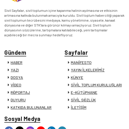
Sivil Sayfalar, sivil toplumun içine kapanma halinin aşılmasına ve etkisinin
artmasına katkıda bulunmak amacıyla kuruldu. Sivil toplum haberciliği yaparak
sivil toplumun tecrübesini medyaya, kamu yönetimine, siyasete, kanaat
dünyasına ve diğer STK’lara görünür kılmayı amaçlıyoruz. Sivil toplum
dünyasının sözcülerine, tartışmalara katılabileceği, yeni tartışmalar
açabileceği bir mecra sunmayı hedefliyoruz.
Gündem
Sayfalar
HABER
MANİFESTO
YAZI
YAYIN İLKELERİMİZ
DOSYA
KÜNYE
VİDEO
SİVİL TOPLUM KURULUŞLARI
RÖPORTAJ
E-KÜTÜPHANE
DUYURU
SİVİL SÖZLÜK
KATKIDA BULUNANLAR
İLETİŞİM
Sosyal Medya