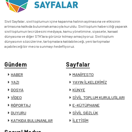
Sivil Sayfalar, sivil toplumun içine kapanma halinin aşılmasına ve etkisinin
artmasına katkıda bulunmak amacıyla kuruldu. Sivil toplum haberciliği yaparak
sivil toplumun tecrübesini medyaya, kamu yönetimine, siyasete, kanaat
dünyasına ve diğer STK’lara görünür kılmayı amaçlıyoruz. Sivil toplum
dünyasının sözcülerine, tartışmalara katılabileceği, yeni tartışmalar
açabileceği bir mecra sunmayı hedefliyoruz.
Gündem
Sayfalar
HABER
MANİFESTO
YAZI
YAYIN İLKELERİMİZ
DOSYA
KÜNYE
VİDEO
SİVİL TOPLUM KURULUŞLARI
RÖPORTAJ
E-KÜTÜPHANE
DUYURU
SİVİL SÖZLÜK
KATKIDA BULUNANLAR
İLETİŞİM