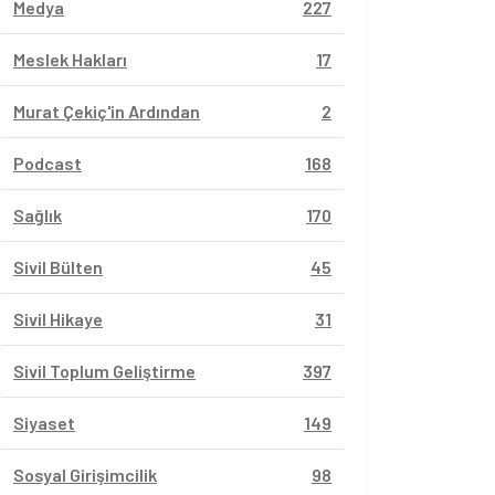
Medya
227
Meslek Hakları
17
Murat Çekiç'in Ardından
2
Podcast
168
Sağlık
170
Sivil Bülten
45
Sivil Hikaye
31
Sivil Toplum Geliştirme
397
Siyaset
149
Sosyal Girişimcilik
98