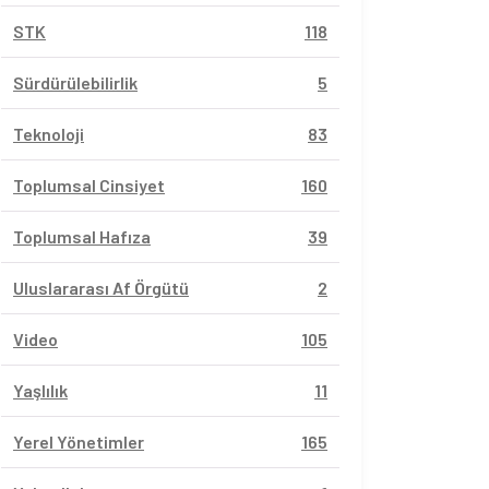
STK
118
Sürdürülebilirlik
5
Teknoloji
83
Toplumsal Cinsiyet
160
Toplumsal Hafıza
39
Uluslararası Af Örgütü
2
Video
105
Yaşlılık
11
Yerel Yönetimler
165