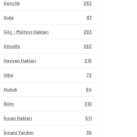
Gençlik
282
Gıda
87
Göç - Mülteci Hakları
283
Gönüllü
262
Hayvan Hakları
215
Hibe
72
Hukuk
64
İklim
310
İnsan Hakları
511
İnsani Yardım
36