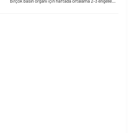
birçok basın organı için haftada ortalama 2-3 engelleme
kararı alındığını ve haberlerinin engellendiğini
söylüyorlar. Uyanık ve Çetin; “Çağımızda ifade
özgürlüğünün daha da artması gerekirken, bizi daha da
geriye götüren uygulamalar ve anlayışların ülkemize geri
dönüşü olmayan zararlar vereceğini düşünüyoruz” diyor.