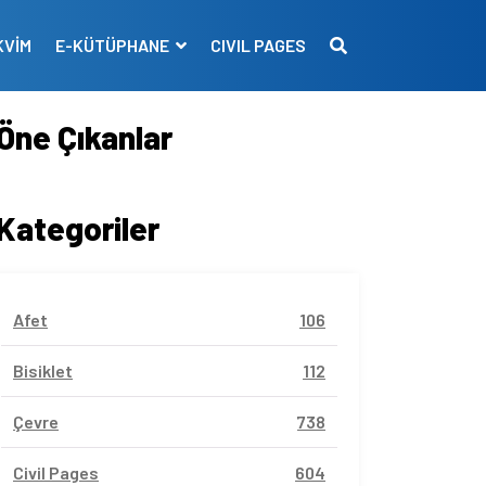
KVİM
E-KÜTÜPHANE
CIVIL PAGES
Öne Çıkanlar
Kategoriler
Afet
106
Bisiklet
112
Çevre
738
Civil Pages
604