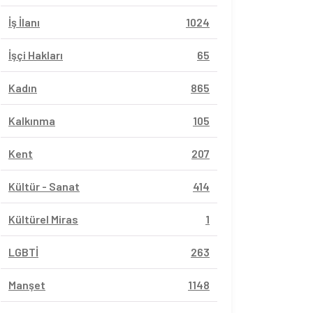
İş İlanı
1024
İşçi Hakları
65
Kadın
865
Kalkınma
105
Kent
207
Kültür - Sanat
414
Kültürel Miras
1
LGBTİ
263
Manşet
1148