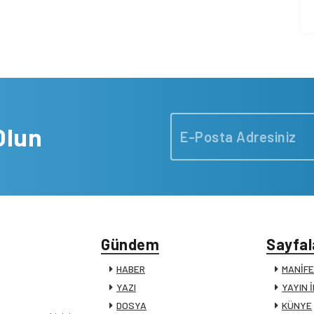
Olun
Gündem
Sayfal
HABER
MANİF
YAZI
YAYIN 
DOSYA
KÜNYE