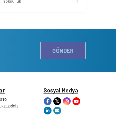
Yoksulluk
1
GÖNDER
ar
Sosyal Medya
ESTO
İLKELERİMİZ