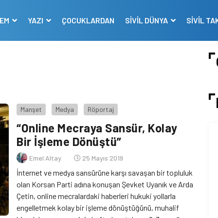
DEM
YAZI
ÇOCUKLARDAN
SİVİL DÜNYA
SİVİL TA
Manşet
Medya
Röportaj
“Online Mecraya Sansür, Kolay
Bir İşleme Dönüştü”
Emel Altay
25 Mayıs 2019
İnternet ve medya sansürüne karşı savaşan bir topluluk
olan Korsan Parti adına konuşan Şevket Uyanık ve Arda
Çetin, online mecralardaki haberleri hukuki yollarla
engelletmek kolay bir işleme dönüştüğünü, muhalif