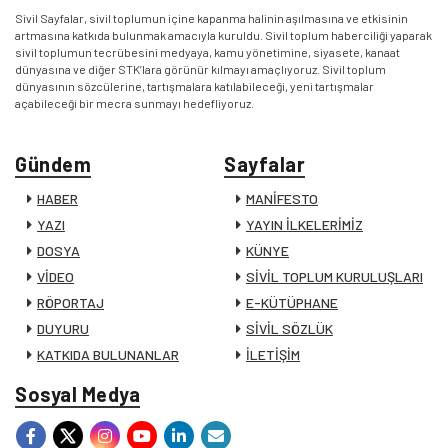
Sivil Sayfalar, sivil toplumun içine kapanma halinin aşılmasına ve etkisinin
artmasına katkıda bulunmak amacıyla kuruldu. Sivil toplum haberciliği yaparak
sivil toplumun tecrübesini medyaya, kamu yönetimine, siyasete, kanaat
dünyasına ve diğer STK’lara görünür kılmayı amaçlıyoruz. Sivil toplum
dünyasının sözcülerine, tartışmalara katılabileceği, yeni tartışmalar
açabileceği bir mecra sunmayı hedefliyoruz.
Gündem
Sayfalar
HABER
MANİFESTO
YAZI
YAYIN İLKELERİMİZ
DOSYA
KÜNYE
VİDEO
SİVİL TOPLUM KURULUŞLARI
RÖPORTAJ
E-KÜTÜPHANE
DUYURU
SİVİL SÖZLÜK
KATKIDA BULUNANLAR
İLETİŞİM
Sosyal Medya