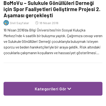
BoMoVu – Sulukule Gönüllüleri Derneği
için Spor Faaliyetleri Geliştirme Projesi 2.
Aşaması gerçekleşti
Sivil Sayfalar
18 Nisan 2016
16 Nisan 2016’da Bilgi Üniversitesi’nin Sosyal Kuluçka
Merkezi’nde 4 saatlik bir buluşma yaptık. Çağrımıza cevap veren
ve Sulukule Gönüllüleri Derneği çocuklarıyla buluşmak isteyen
sporcu ve beden hareketçileriyle bir araya geldik. Risk altındaki
çocuklarla çalışmanın koşullarını ve hassasiyet gösterilmesi
gereken noktaları konuştuktan sonra, spor ve beden
hareketinin sosyal faydaya nasıl dönüştürülebileceğini tartıştık.
Katkılarından dolayı, Bilgi Üniversitesinin […]
Kategorileri Gör