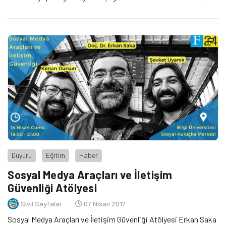
Hedef kitleme göre web sitem nasıl olmalı? -Kullanıcı deneyimi
nedir? -Web sitemde nasıl daha etkili etkileşim sağlayabilirim?
[…]
Duyuru
Eğitim
Haber
Sosyal Medya Araçları ve İletişim
Güvenliği Atölyesi
Sivil Sayfalar
07 Nisan 2017
Sosyal Medya Araçları ve İletişim Güvenliği Atölyesi Erkan Saka