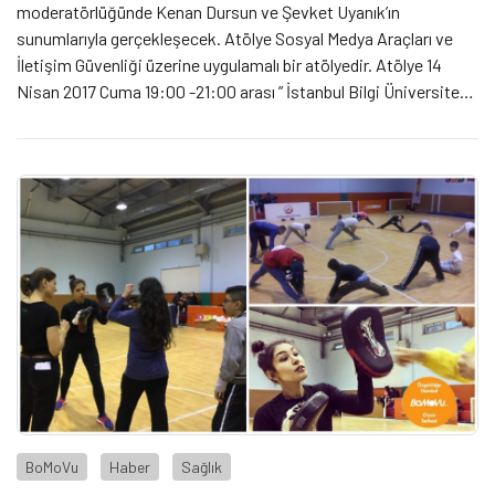
moderatörlüğünde Kenan Dursun ve Şevket Uyanık’ın
sunumlarıyla gerçekleşecek. Atölye Sosyal Medya Araçları ve
İletişim Güvenliği üzerine uygulamalı bir atölyedir. Atölye 14
Nisan 2017 Cuma 19:00 -21:00 arası ” İstanbul Bilgi Üniversitesi
Sosyal Kuluçka Merkezi ”nde gerçekleşecektir. Katılımcıların
bilgisayarları veya mobil cihazları ile gelmeleri tavsiye edilir. 1
[…]
BoMoVu
Haber
Sağlık